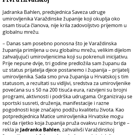
Jadranka Bahlen, predsjednica Saveza udruge
umirovljenika Varaždinske županije koji okuplja oko
osam tisuća članova, nije krila zadovoljstvo prijemom u
globalnu mrežu.
– Danas sam posebno ponosna što je Varaždinska
županija primljena u ovu globalnu mrežu, velikim dijelom
zahvaljujući umirovljenicima koji su pokrenuli inicijativu.
Prije nepune dvije, tri godine predložila sam županu da
uz status prijatelja djece postanemo i županija – prijatelj
umirovljenika. Sada smo prva županija u Hrvatskoj s tim
statusom, a rezultati su vidljivi, sredstva za umirovljenike
povećana su s 50 na 200 tisuća eura, razvijeni su brojni
programi, aktivnosti i podrška udrugama. Organiziraju se
sportski susreti, druženja, manifestacije i razne
pogodnosti koje značajno podižu kvalitetu života. Kao
potpredsjednica Matice umirovljenika Hrvatske mogu
reći da rijetko koja županija pruža ovakvu razinu brige –
rekla je
Jadranka Bahlen
, zahvalivši Varaždinskoj