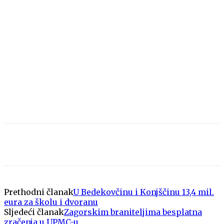
Prethodni članak
U Bedekovčinu i Konjščinu 13,4 mil.
eura za školu i dvoranu
Sljedeći članak
Zagorskim braniteljima besplatna
zračenja u UPMC-u