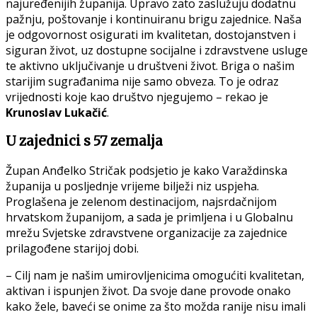
najuređenijih županija. Upravo zato zaslužuju dodatnu
pažnju, poštovanje i kontinuiranu brigu zajednice. Naša
je odgovornost osigurati im kvalitetan, dostojanstven i
siguran život, uz dostupne socijalne i zdravstvene usluge
te aktivno uključivanje u društveni život. Briga o našim
starijim sugrađanima nije samo obveza. To je odraz
vrijednosti koje kao društvo njegujemo – rekao je
Krunoslav Lukačić
.
U zajednici s 57 zemalja
Župan Anđelko Stričak podsjetio je kako Varaždinska
županija u posljednje vrijeme bilježi niz uspjeha.
Proglašena je zelenom destinacijom, najsrdačnijom
hrvatskom županijom, a sada je primljena i u Globalnu
mrežu Svjetske zdravstvene organizacije za zajednice
prilagođene starijoj dobi.
– Cilj nam je našim umirovljenicima omogućiti kvalitetan,
aktivan i ispunjen život. Da svoje dane provode onako
kako žele, baveći se onime za što možda ranije nisu imali