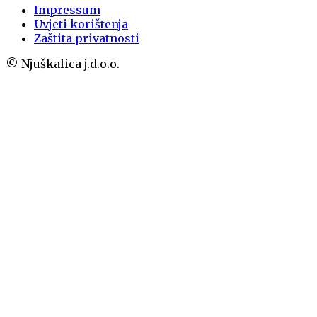
Impressum
Uvjeti korištenja
Zaštita privatnosti
© Njuškalica j.d.o.o.