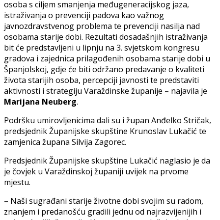
osoba s ciljem smanjenja međugeneracijskog jaza,
istraživanja o prevenciji padova kao važnog
javnozdravstvenog problema te prevenciji nasilja nad
osobama starije dobi. Rezultati dosadašnjih istraživanja
bit će predstavljeni u lipnju na 3. svjetskom kongresu
gradova i zajednica prilagođenih osobama starije dobi u
Španjolskoj, gdje će biti održano predavanje o kvaliteti
života starijih osoba, percepciji javnosti te predstaviti
aktivnosti i strategiju Varaždinske županije – najavila je
Marijana Neuberg
.
Podršku umirovljenicima dali su i župan Anđelko Stričak,
predsjednik Županijske skupštine Krunoslav Lukačić te
zamjenica župana Silvija Zagorec.
Predsjednik Županijske skupštine Lukačić naglasio je da
je čovjek u Varaždinskoj županiji uvijek na prvome
mjestu.
– Naši sugrađani starije životne dobi svojim su radom,
znanjem i predanošću gradili jednu od najrazvijenijih i