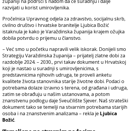
županiji na podršci s nadom da će suradnju i dalje
razvijati u korist umirovljenika.
Pročelnica Upravnog odjela za zdravstvo, socijalnu skrb,
civilno društvo i hrvatske branitelje Ljubica Božić
istaknula je kako je Varaždinska županija krajem ožujka
dobila potvrdu o prijemu u članstvo.
– Već smo u početku napravili velik iskorak. Donijeli smo
Strategiju Varaždinska županija – prijatelj zlatne dobi za
razdoblje 2024. – 2030., prvi takav dokument u Hrvatskoj
koji je nastao u suradnji s umirovljenicima, s
predstavnicima njihovih udruga, te proveli anketu
kvalitete života stanovnika starije životne dobi. Podaci o
potrebama dolaze izravno s terena, od građana i udruga,
zatim se obrađuju u našim ustanovama, a potom
znanstvenu podlogu daje Sveučilište Sjever. Naš strateški
dokument tako se temelji na stvarnim potrebama starijih
osoba i na znanstvenim analizama – rekla je
Ljubica
Božić
.