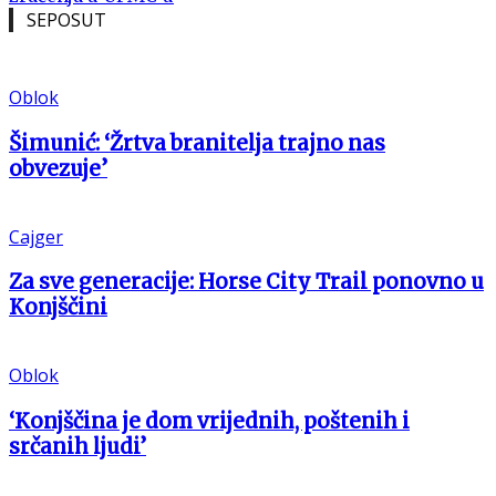
SEPOSUT
Oblok
Šimunić: ‘Žrtva branitelja trajno nas
obvezuje’
Cajger
Za sve generacije: Horse City Trail ponovno u
Konjščini
Oblok
‘Konjščina je dom vrijednih, poštenih i
srčanih ljudi’