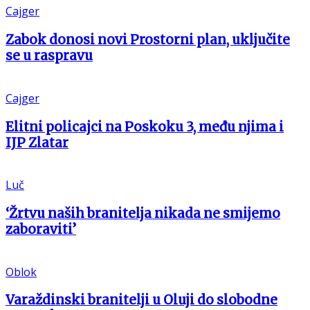
Cajger
Zabok donosi novi Prostorni plan, uključite
se u raspravu
Cajger
Elitni policajci na Poskoku 3, među njima i
IJP Zlatar
Luč
‘Žrtvu naših branitelja nikada ne smijemo
zaboraviti’
Oblok
Varaždinski branitelji u Oluji do slobodne