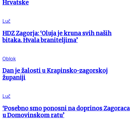
Hrvatske
Luč
HDZ Zagorja: ‘Oluja je kruna svih naših
bitaka. Hvala braniteljima’
Oblok
Dan je žalosti u Krapinsko-zagorskoj
županiji
Luč
‘Posebno smo ponosni na doprinos Zagoraca
u Domovinskom ratu’