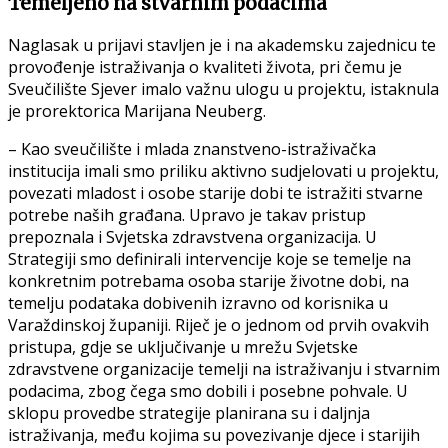
Temeljeno na stvarnim podacima
Naglasak u prijavi stavljen je i na akademsku zajednicu te
provođenje istraživanja o kvaliteti života, pri čemu je
Sveučilište Sjever imalo važnu ulogu u projektu, istaknula
je prorektorica Marijana Neuberg.
– Kao sveučilište i mlada znanstveno-istraživačka
institucija imali smo priliku aktivno sudjelovati u projektu,
povezati mladost i osobe starije dobi te istražiti stvarne
potrebe naših građana. Upravo je takav pristup
prepoznala i Svjetska zdravstvena organizacija. U
Strategiji smo definirali intervencije koje se temelje na
konkretnim potrebama osoba starije životne dobi, na
temelju podataka dobivenih izravno od korisnika u
Varaždinskoj županiji. Riječ je o jednom od prvih ovakvih
pristupa, gdje se uključivanje u mrežu Svjetske
zdravstvene organizacije temelji na istraživanju i stvarnim
podacima, zbog čega smo dobili i posebne pohvale. U
sklopu provedbe strategije planirana su i daljnja
istraživanja, među kojima su povezivanje djece i starijih