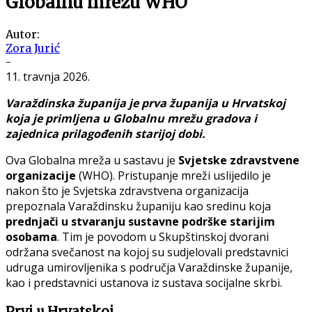
Globalnu mrežu WHO
Autor:
Zora Jurić
-
11. travnja 2026.
Varaždinska županija je prva županija u Hrvatskoj
koja je primljena u Globalnu mrežu gradova i
zajednica prilagođenih starijoj dobi.
Ova Globalna mreža u sastavu je
Svjetske zdravstvene
organizacije
(WHO). Pristupanje mreži uslijedilo je
nakon što je Svjetska zdravstvena organizacija
prepoznala Varaždinsku županiju kao sredinu koja
prednjači u stvaranju sustavne podrške starijim
osobama
. Tim je povodom u Skupštinskoj dvorani
održana svečanost na kojoj su sudjelovali predstavnici
udruga umirovljenika s područja Varaždinske županije,
kao i predstavnici ustanova iz sustava socijalne skrbi.
Prvi u Hrvatskoj