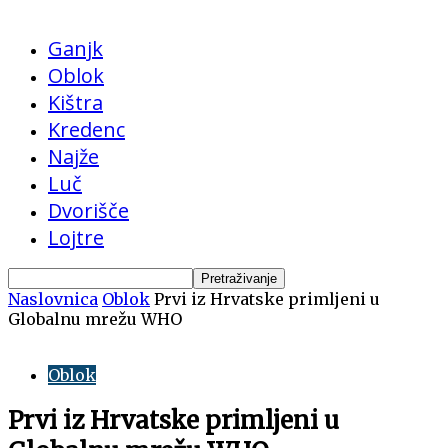
Ganjk
Oblok
Kištra
Kredenc
Najže
Luč
Dvorišče
Lojtre
Naslovnica
Oblok
Prvi iz Hrvatske primljeni u
Globalnu mrežu WHO
Oblok
Prvi iz Hrvatske primljeni u