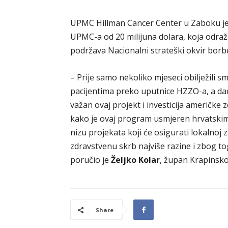
UPMC Hillman Cancer Center u Zaboku je o
UPMC-a od 20 milijuna dolara, koja odraža
podržava Nacionalni strateški okvir borb
– Prije samo nekoliko mjeseci obilježil
pacijentima preko uputnice HZZO-a, a dan
važan ovaj projekt i investicija američke z
kako je ovaj program usmjeren hrvatskim b
nizu projekata koji će osigurati lokalnoj za
zdravstvenu skrb najviše razine i zbog to
poručio je
Željko Kolar
, župan Krapinsko
Share