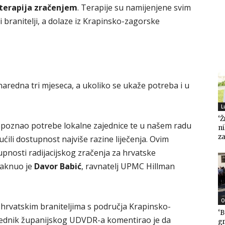
terapija zračenjem
. Terapije su namijenjene svim
i branitelji, a dolaze iz Krapinsko-zagorske
aredna tri mjeseca, a ukoliko se ukaže potreba i u
L
‘Ž
poznao potrebe lokalne zajednice te u našem radu
n
za
ili dostupnost najviše razine liječenja. Ovim
pnosti radijacijskog zračenja za hrvatske
staknuo je
Davor Babić
, ravnatelj UPMC Hillman
O
n hrvatskim braniteljima s područja Krapinsko-
‘B
sjednik županijskog UDVDR-a komentirao je da
gr