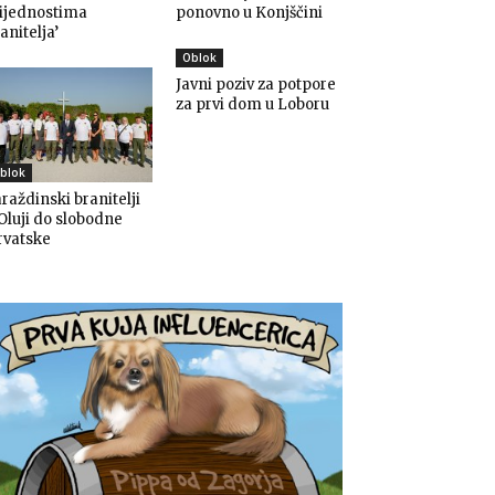
rijednostima
ponovno u Konjščini
anitelja’
Oblok
Javni poziv za potpore
za prvi dom u Loboru
blok
raždinski branitelji
Oluji do slobodne
rvatske