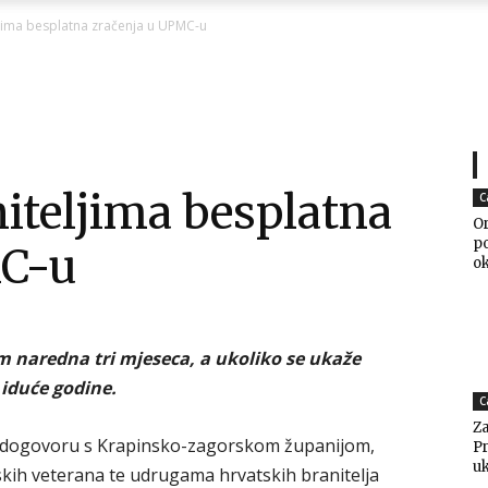
Ni
jima besplatna zračenja u UPMC-u
Zagorje
iteljima besplatna
C
Or
po
MC-u
o
malo
m naredna tri mjeseca, a ukoliko se ukaže
 iduće godine.
C
Za
 dogovoru s Krapinsko-zagorskom županijom,
Pr
uk
ih veterana te udrugama hrvatskih branitelja