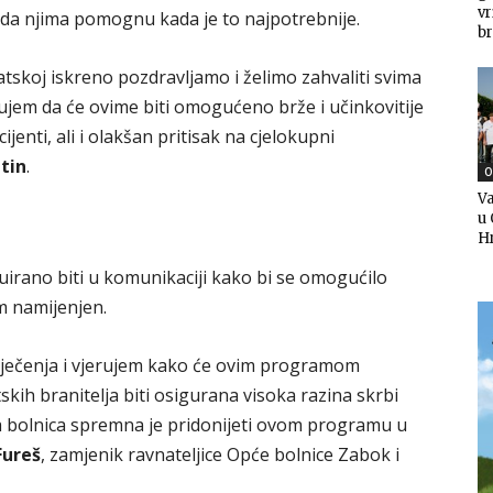
v
 da njima pomognu kada je to najpotrebnije.
br
skoj iskreno pozdravljamo i želimo zahvaliti svima
jerujem da će ovime biti omogućeno brže i učinkovitije
ijenti, ali i olakšan pritisak na cjelokupni
tin
.
O
Va
u 
H
uirano biti u komunikaciji kako bi se omogućilo
m namijenjen.
liječenja i vjerujem kako će ovim programom
skih branitelja biti osigurana visoka razina skrbi
a bolnica spremna je pridonijeti ovom programu u
Fureš
, zamjenik ravnateljice Opće bolnice Zabok i