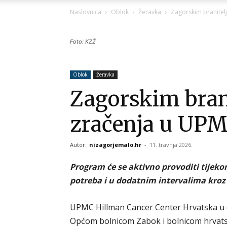
Naslovnica
Oblok
Žeravka
Zagorskim branitel
Foto: KZŽ
Oblok
Žeravka
Zagorskim bran
zračenja u UP
Autor:
nizagorjemalo.hr
-
11. travnja 2026.
Program će se aktivno provoditi tijeko
potreba i u dodatnim intervalima kroz
UPMC Hillman Cancer Center Hrvatska u
Općom bolnicom Zabok i bolnicom hrvatsk