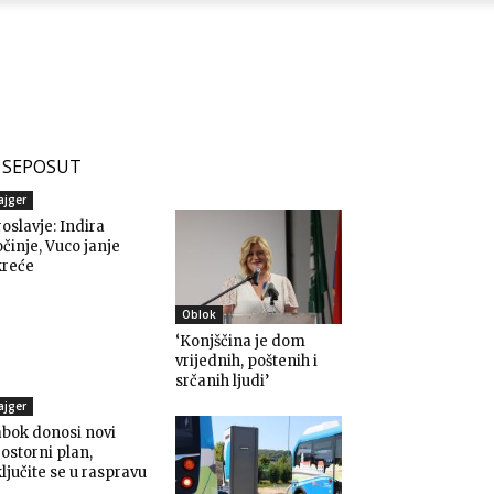
SEPOSUT
ajger
oslavje: Indira
činje, Vuco janje
kreće
Oblok
‘Konjščina je dom
vrijednih, poštenih i
srčanih ljudi’
ajger
bok donosi novi
ostorni plan,
ljučite se u raspravu