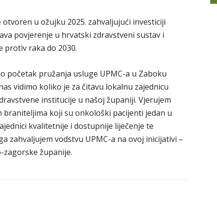
tvoren u ožujku 2025. zahvaljujući investiciji
va povjerenje u hrvatski zdravstveni sustav i
e protiv raka do 2030.
i smo početak pružanja usluge UPMC-a u Zaboku
as vidimo koliko je za čitavu lokalnu zajednicu
dravstvene institucije u našoj županiji. Vjerujem
raniteljima koji su onkološki pacijenti jedan u
jednici kvalitetnije i dostupnije liječenje te
ga zahvaljujem vodstvu UPMC-a na ovoj inicijativi –
-zagorske županije.