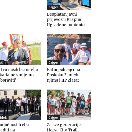
Cajger
Besplatan javni
prijevoz u Krapini:
Ugrađene punionice
uč
Cajger
rtvu naših branitelja
Elitni policajci na
ikada ne smijemo
Poskoku 3, među
boraviti’
njima i IJP Zlatar
blok
Cajger
udućnost treba
Za sve generacije:
aditi na
Horse City Trail