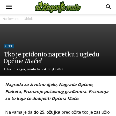
Naslovnica
Oblok
Oblok
Tko je pridonio napretku i ugledu
Općine Mače?
Autor:
nizagorjemalo.hr
-
4. ožujka 2022.
Nagrada za životno djelo, Nagrada Općine,
Plaketa, Priznanje počasnog građanina. Priznanja
su to koja će dodijeliti Općina Mače.
Na vama je da
do 25. ožujka
predložite tko je zaslužio