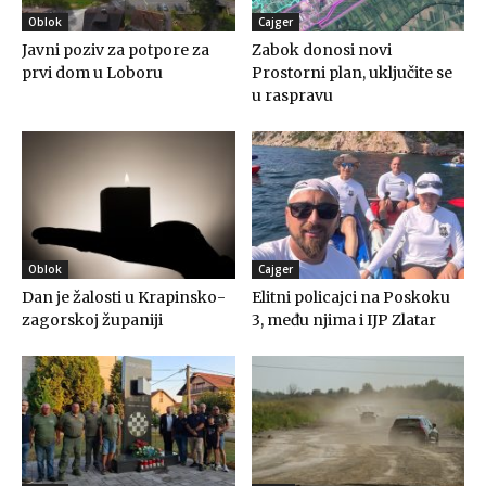
Oblok
Cajger
Javni poziv za potpore za
Zabok donosi novi
prvi dom u Loboru
Prostorni plan, uključite se
u raspravu
Oblok
Cajger
Dan je žalosti u Krapinsko-
Elitni policajci na Poskoku
zagorskoj županiji
3, među njima i IJP Zlatar