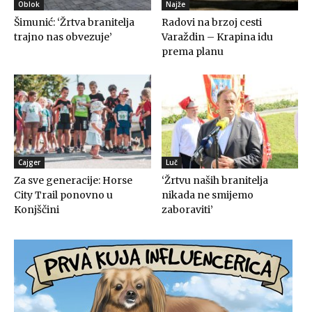
Oblok
Najže
Šimunić: ‘Žrtva branitelja
Radovi na brzoj cesti
trajno nas obvezuje’
Varaždin – Krapina idu
prema planu
Cajger
Luč
Za sve generacije: Horse
‘Žrtvu naših branitelja
City Trail ponovno u
nikada ne smijemo
Konjščini
zaboraviti’