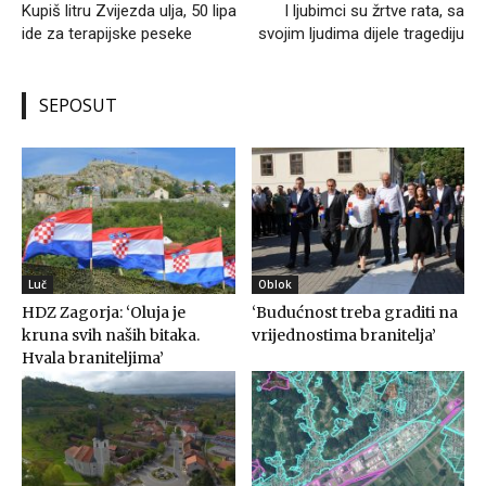
Kupiš litru Zvijezda ulja, 50 lipa
I ljubimci su žrtve rata, sa
ide za terapijske peseke
svojim ljudima dijele tragediju
SEPOSUT
Luč
Oblok
HDZ Zagorja: ‘Oluja je
‘Budućnost treba graditi na
kruna svih naših bitaka.
vrijednostima branitelja’
Hvala braniteljima’