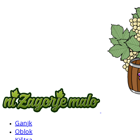
Ganjk
Oblok
Kištra