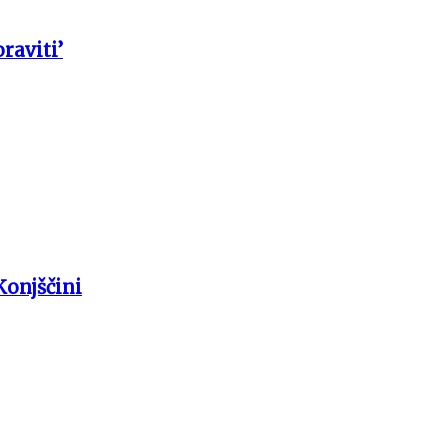
raviti’
Konjščini