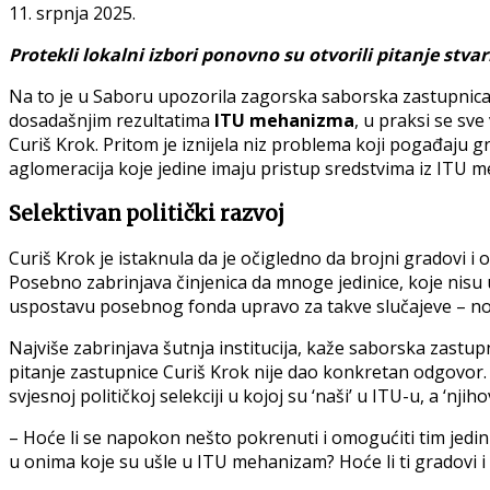
11. srpnja 2025.
Protekli lokalni izbori ponovno su otvorili pitanje s
Na to je u Saboru upozorila zagorska saborska zastupnica
dosadašnjim rezultatima
ITU mehanizma
, u praksi se sv
Curiš Krok. Pritom je iznijela niz problema koji pogađaju 
aglomeracija koje jedine imaju pristup sredstvima iz ITU meh
Selektivan politički razvoj
Curiš Krok je istaknula da je očigledno da brojni gradovi i o
Posebno zabrinjava činjenica da mnoge jedinice, koje nis
uspostavu posebnog fonda upravo za takve slučajeve – no
Najviše zabrinjava šutnja institucija, kaže saborska zastu
pitanje zastupnice Curiš Krok nije dao konkretan odgovor
svjesnoj političkoj selekciji u kojoj su ‘naši’ u ITU-u, a ‘njihov
– Hoće li se napokon nešto pokrenuti i omogućiti tim jedin
u onima koje su ušle u ITU mehanizam? Hoće li ti gradovi i