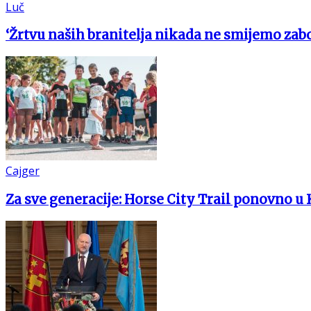
Luč
‘Žrtvu naših branitelja nikada ne smijemo zabo
Cajger
Za sve generacije: Horse City Trail ponovno u 