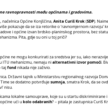
tvarne ravnopravnosti među općinama i gradovima.
, načelnica Općine Konjščina,
Anita Curiš Krok
(
SDP
). Naim
e više pokazuje da se iza retorike o ‘ravnomjernom razvoju’ kr
gradove i općine izvan brdsko-planinskog prostora, bez stat
anizma. Pita, gdje su oni u toj priči?
pćine ne mogu konkurirati za sredstva jer su, iako nerazvijeni
u u ITU mehanizmu, nemaju ni
alternativni izvor pomoći
. B
 taj
fond
nikada nije zaživio.
pnica. Državni tajnik u Ministarstvu regionalnog razvoja Do
. Time se dodatno potvrđuje
sumnja
, smatra Krok, da se ovd
i’ nisu.
icama lokalne samouprave, koje su u startu diskriminirane i 
 općine ući u
kolo odabranih
? – pitala je zastupnica Curiš K