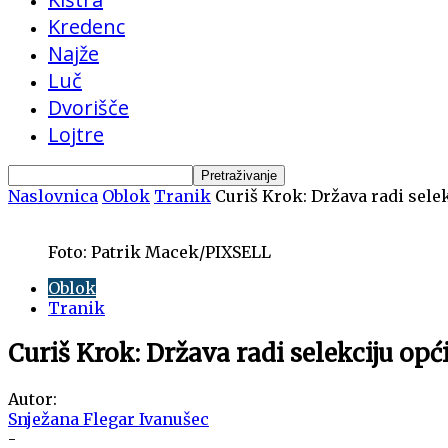
Kredenc
Najže
Luč
Dvorišče
Lojtre
Naslovnica
Oblok
Tranik
Curiš Krok: Država radi selek
Foto: Patrik Macek/PIXSELL
Oblok
Tranik
Curiš Krok: Država radi selekciju opći
Autor:
Snježana Flegar Ivanušec
-