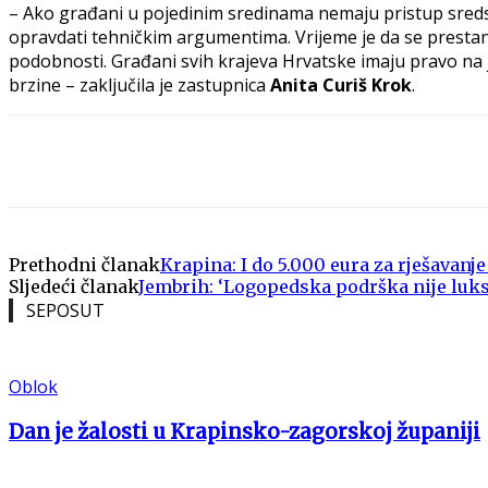
– Ako građani u pojedinim sredinama nemaju pristup sredstv
opravdati tehničkim argumentima. Vrijeme je da se prestan
podobnosti. Građani svih krajeva Hrvatske imaju pravo na j
brzine – zaključila je zastupnica
Anita Curiš Krok
.
Share
Prethodni članak
Krapina: I do 5.000 eura za rješavan
Sljedeći članak
Jembrih: ‘Logopedska podrška nije luks
SEPOSUT
Oblok
Dan je žalosti u Krapinsko-zagorskoj županiji