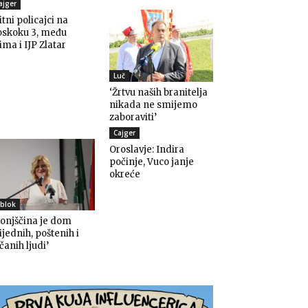
ajger
itni policajci na
oskoku 3, među
ima i IJP Zlatar
Luč
‘Žrtvu naših branitelja
nikada ne smijemo
zaboraviti’
Cajger
Oroslavje: Indira
počinje, Vuco janje
okreće
blok
onjščina je dom
ijednih, poštenih i
čanih ljudi’