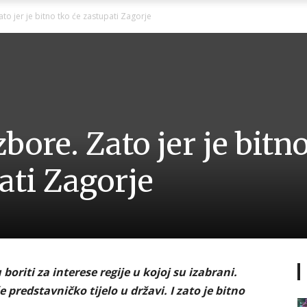
Ni
ato jer je bitno tko će zastupati Zagorje
Zagorje
bore. Zato jer je bitn
ati Zagorje
malo
boriti za interese regije u kojoj su izabrani.
 predstavničko tijelo u državi. I zato je bitno