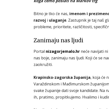
koga ćemo poslati na Markov trg
Bitno je tko će nas,
imenom i prezime
razvoj
i
ulaganje
. Zastupnik je taj naš g
probleme, prioritete, različitosti, specifi
Zanimaju nas ljudi
Portal
nizagorjemalo.hr
neće navijati ni
nas boje, zanimaju nas ljudi. Koji će se na
zaokružiti.
Krapinsko-zagorska županija
, koja će n
Varaždinskom i Mađimurskom županijom. Sv
svake županije dati svoje kandidate. Na n
ih, pratimo, propitkujemo. Hvalimo i kudi