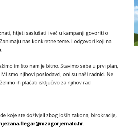
ati, htjeti saslušati i već u kampanji govoriti o
. Zanimaju nas konkretne teme. I odgovori koji na
.
ažimo im što nam je bitno. Stavimo sebe u prvi plan,
Mi smo njihovi poslodavci, oni su naši radnici. Ne
elimo ih plaćati isključivo za njihov rad.
de koje ste doživjeli zbog loših zakona, birokracije,
njezana.flegar@nizagorjemalo.hr
.