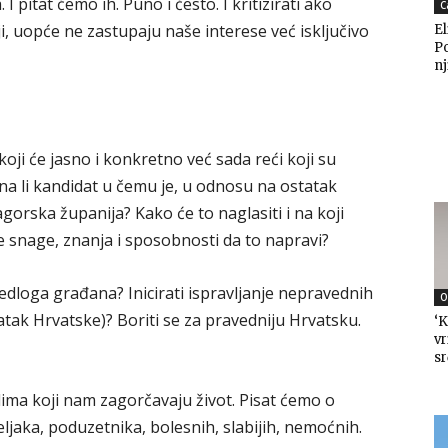
 pitat ćemo ih. Puno i često. I kritizirati ako
C
, uopće ne zastupaju naše interese već isključivo
El
P
nj
oji će jasno i konkretno već sada reći koji su
 Zna li kandidat u čemu je, u odnosu na ostatak
orska županija? Kako će to naglasiti i na koji
stite snage, znanja i sposobnosti da to napravi?
ijedloga građana? Inicirati ispravljanje nepravednih
O
atak Hrvatske)? Boriti se za pravedniju Hrvatsku.
‘K
vr
sr
dima koji nam zagorčavaju život. Pisat ćemo o
jaka, poduzetnika, bolesnih, slabijih, nemoćnih.