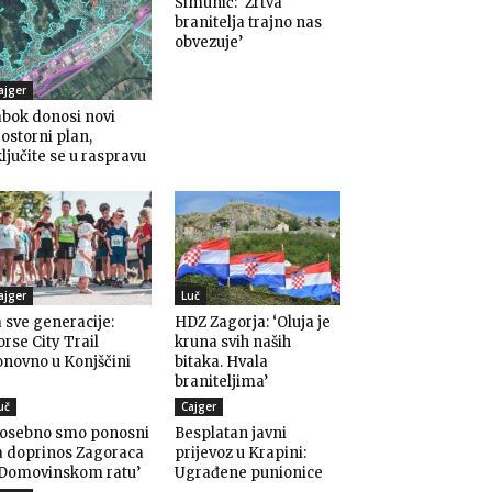
Šimunić: ‘Žrtva
branitelja trajno nas
obvezuje’
ajger
bok donosi novi
ostorni plan,
ljučite se u raspravu
ajger
Luč
 sve generacije:
HDZ Zagorja: ‘Oluja je
rse City Trail
kruna svih naših
novno u Konjščini
bitaka. Hvala
braniteljima’
uč
Cajger
Posebno smo ponosni
Besplatan javni
a doprinos Zagoraca
prijevoz u Krapini:
 Domovinskom ratu’
Ugrađene punionice