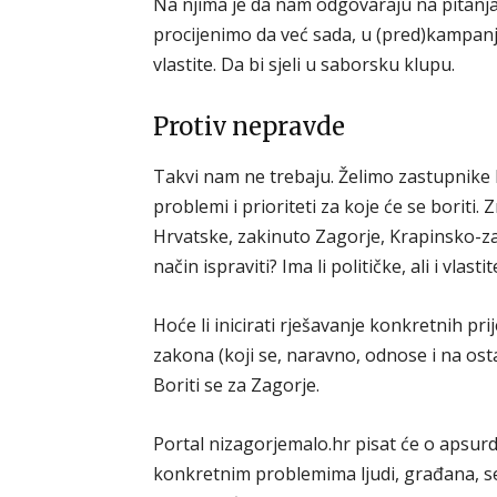
Na njima je da nam odgovaraju na pitanja. I
procijenimo da već sada, u (pred)kampanji
vlastite. Da bi sjeli u saborsku klupu.
Protiv nepravde
Takvi nam ne trebaju. Želimo zastupnike k
problemi i prioriteti za koje će se boriti.
Hrvatske, zakinuto Zagorje, Krapinsko-zag
način ispraviti? Ima li političke, ali i vla
Hoće li inicirati rješavanje konkretnih pr
zakona (koji se, naravno, odnose i na ost
Boriti se za Zagorje.
Portal nizagorjemalo.hr pisat će o apsur
konkretnim problemima ljudi, građana, sel