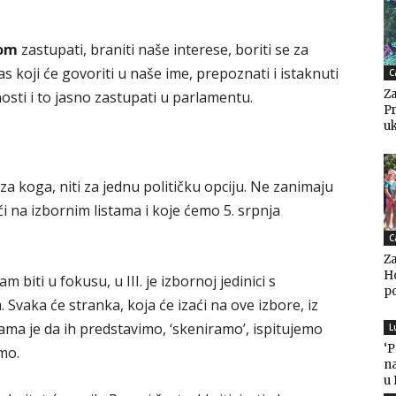
nom
zastupati, braniti naše interese, boriti se za
las koji će govoriti u naše ime, prepoznati i istaknuti
C
Za
čnosti i to jasno zastupati u parlamentu.
Pr
uk
 za koga, niti za jednu političku opciju. Ne zanimaju
ći na izbornim listama i koje ćemo 5. srpnja
C
Za
Ho
am biti u fokusu, u III. je izbornoj jedinici s
po
aka će stranka, koja će izaći na ove izbore, iz
ama je da ih predstavimo, ‘skeniramo’, ispitujemo
L
‘
mo.
n
u