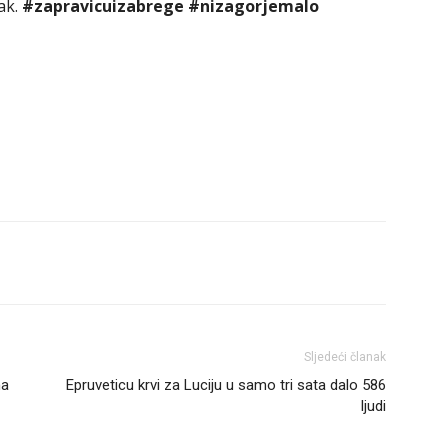
ak.
#zapravicuizabrege #nizagorjemalo
Sljedeći članak
na
Epruveticu krvi za Luciju u samo tri sata dalo 586
ljudi