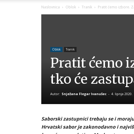
Naslovnica
Oblok
Tranik
Pratit ćemo izbore. Z
Oblok
Tranik
Pratit ćemo iz
tko će zastup
Autor:
Snježana Flegar Ivanušec
-
4. lipnja 2020.
Saborski zastupnici trebaju se i moraju 
Hrvatski sabor je zakonodavno i najviše