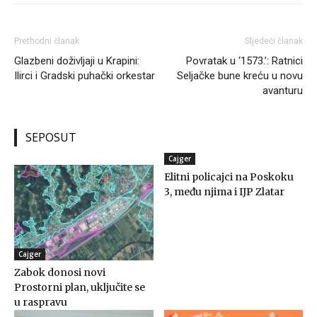
Prethodni članak
Sljedeći članak
Glazbeni doživljaji u Krapini:
Povratak u ‘1573.’: Ratnici
Ilirci i Gradski puhački orkestar
Seljačke bune kreću u novu
avanturu
SEPOSUT
Cajger
Elitni policajci na Poskoku
3, među njima i IJP Zlatar
Cajger
Zabok donosi novi
Prostorni plan, uključite se
u raspravu