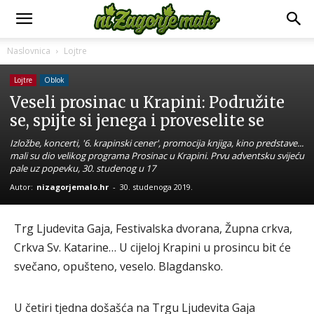
Naslovnica
Lojtre
Lojtre
Oblok
Veseli prosinac u Krapini: Podružite
se, spijte si jenega i proveselite se
Izložbe, koncerti, '6. krapinski cener', promocija knjiga, kino predstave...
mali su dio velikog programa Prosinac u Krapini. Prvu adventsku svijeću
pale uz popevku, 30. studenog u 17
Autor:
nizagorjemalo.hr
-
30. studenoga 2019.
Trg Ljudevita Gaja, Festivalska dvorana, Župna crkva,
Crkva Sv. Katarine… U cijeloj Krapini u prosincu bit će
svečano, opušteno, veselo. Blagdansko.
U četiri tjedna došašća na Trgu Ljudevita Gaja