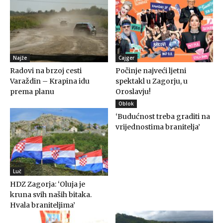
Najže
Cajger
Radovi na brzoj cesti
Počinje najveći ljetni
Varaždin – Krapina idu
spektakl u Zagorju, u
prema planu
Oroslavju!
Oblok
‘Budućnost treba graditi na
vrijednostima branitelja’
Luč
HDZ Zagorja: ‘Oluja je
kruna svih naših bitaka.
Hvala braniteljima’