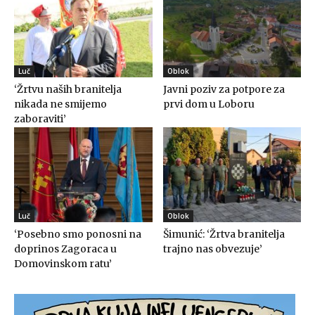
Luč
Oblok
‘Žrtvu naših branitelja
Javni poziv za potpore za
nikada ne smijemo
prvi dom u Loboru
zaboraviti’
Luč
Oblok
‘Posebno smo ponosni na
Šimunić: ‘Žrtva branitelja
doprinos Zagoraca u
trajno nas obvezuje’
Domovinskom ratu’