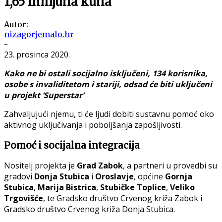
1,65 milijuna kuna
Autor:
nizagorjemalo.hr
-
23. prosinca 2020.
Kako ne bi ostali socijalno isključeni, 134 korisnika,
osobe s invaliditetom i stariji, odsad će biti uključeni
u projekt ‘Superstar’
Zahvaljujući njemu, ti će ljudi dobiti sustavnu pomoć oko
aktivnog uključivanja i poboljšanja zapošljivosti.
Pomoć i socijalna integracija
Nositelj projekta je
Grad Zabok
, a partneri u provedbi su
gradovi
Donja Stubica
i
Oroslavje
, općine
Gornja
Stubica
,
Marija Bistrica
,
Stubičke Toplice
,
Veliko
Trgovišće
, te Gradsko društvo Crvenog križa Zabok i
Gradsko društvo Crvenog križa Donja Stubica.