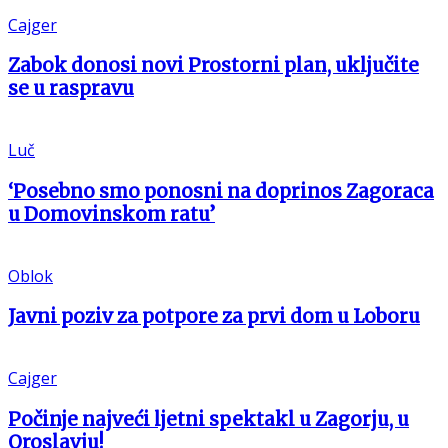
Cajger
Zabok donosi novi Prostorni plan, uključite
se u raspravu
Luč
‘Posebno smo ponosni na doprinos Zagoraca
u Domovinskom ratu’
Oblok
Javni poziv za potpore za prvi dom u Loboru
Cajger
Počinje najveći ljetni spektakl u Zagorju, u
Oroslavju!