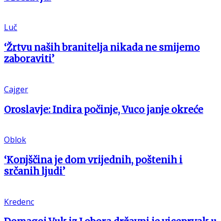
Luč
‘Žrtvu naših branitelja nikada ne smijemo
zaboraviti’
Cajger
Oroslavje: Indira počinje, Vuco janje okreće
Oblok
‘Konjščina je dom vrijednih, poštenih i
srčanih ljudi’
Kredenc