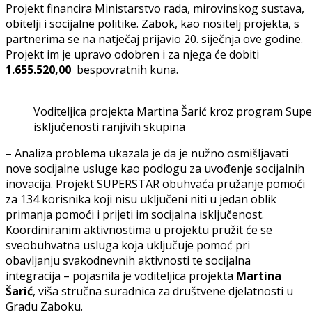
Projekt financira Ministarstvo rada, mirovinskog sustava,
obitelji i socijalne politike. Zabok, kao nositelj projekta, s
partnerima se na natječaj prijavio 20. siječnja ove godine.
Projekt im je upravo odobren i za njega će dobiti
1.655.520,00
bespovratnih kuna.
Voditeljica projekta Martina Šarić kroz program Super
isključenosti ranjivih skupina
– Analiza problema ukazala je da je nužno osmišljavati
nove socijalne usluge kao podlogu za uvođenje socijalnih
inovacija. Projekt SUPERSTAR obuhvaća pružanje pomoći
za 134 korisnika koji nisu uključeni niti u jedan oblik
primanja pomoći i prijeti im socijalna isključenost.
Koordiniranim aktivnostima u projektu pružit će se
sveobuhvatna usluga koja uključuje pomoć pri
obavljanju svakodnevnih aktivnosti te socijalna
integracija – pojasnila je voditeljica projekta
Martina
Šarić
, viša stručna suradnica za društvene djelatnosti u
Gradu Zaboku.