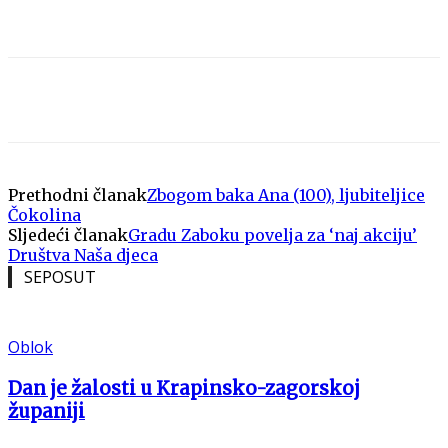
Prethodni članak
Zbogom baka Ana (100), ljubiteljice
Čokolina
Sljedeći članak
Gradu Zaboku povelja za ‘naj akciju’
Društva Naša djeca
SEPOSUT
Oblok
Dan je žalosti u Krapinsko-zagorskoj
županiji