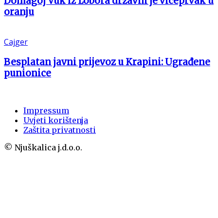
Domagoj Vuk iz Lobora državni je viceprvak u
oranju
Cajger
Besplatan javni prijevoz u Krapini: Ugrađene
punionice
Impressum
Uvjeti korištenja
Zaštita privatnosti
© Njuškalica j.d.o.o.