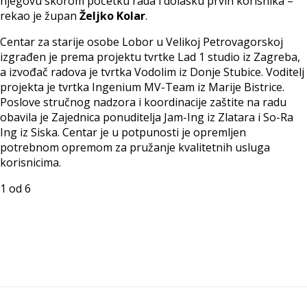
njegovu skorom početku rada i dolasku prvih korisnika –
rekao je župan
Željko Kolar
.
Centar za starije osobe Lobor u Velikoj Petrovagorskoj
izgrađen je prema projektu tvrtke Lad 1 studio iz Zagreba,
a izvođač radova je tvrtka Vodolim iz Donje Stubice. Voditelj
projekta je tvrtka Ingenium MV-Team iz Marije Bistrice.
Poslove stručnog nadzora i koordinacije zaštite na radu
obavila je Zajednica ponuditelja Jam-Ing iz Zlatara i So-Ra
Ing iz Siska. Centar je u potpunosti je opremljen
potrebnom opremom za pružanje kvalitetnih usluga
korisnicima.
1
od 6