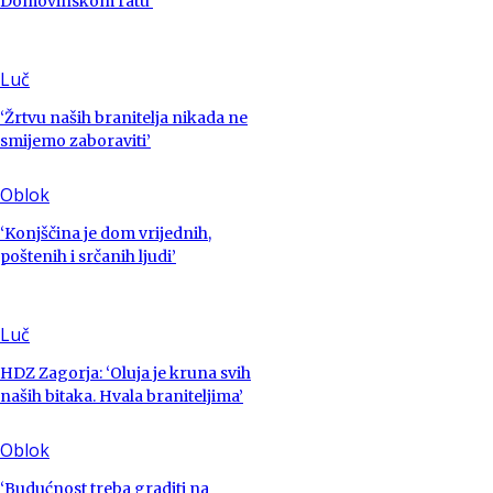
Domovinskom ratu’
Luč
‘Žrtvu naših branitelja nikada ne
smijemo zaboraviti’
Oblok
‘Konjščina je dom vrijednih,
poštenih i srčanih ljudi’
Luč
HDZ Zagorja: ‘Oluja je kruna svih
naših bitaka. Hvala braniteljima’
Oblok
‘Budućnost treba graditi na