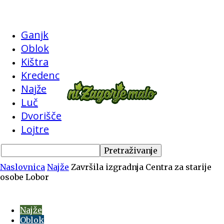
Ganjk
Oblok
Kištra
Kredenc
Najže
Luč
Dvorišče
Lojtre
Naslovnica
Najže
Završila izgradnja Centra za starije
osobe Lobor
Najže
Oblok