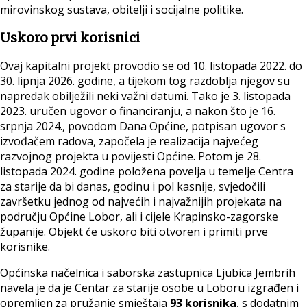
mirovinskog sustava, obitelji i socijalne politike.
Uskoro prvi korisnici
Ovaj kapitalni projekt provodio se od 10. listopada 2022. do
30. lipnja 2026. godine, a tijekom tog razdoblja njegov su
napredak obilježili neki važni datumi. Tako je 3. listopada
2023. uručen ugovor o financiranju, a nakon što je 16.
srpnja 2024., povodom Dana Općine, potpisan ugovor s
izvođačem radova, započela je realizacija najvećeg
razvojnog projekta u povijesti Općine. Potom je 28.
listopada 2024. godine položena povelja u temelje Centra
za starije da bi danas, godinu i pol kasnije, svjedočili
završetku jednog od najvećih i najvažnijih projekata na
području Općine Lobor, ali i cijele Krapinsko-zagorske
županije. Objekt će uskoro biti otvoren i primiti prve
korisnike.
Općinska načelnica i saborska zastupnica Ljubica Jembrih
navela je da je Centar za starije osobe u Loboru izgrađen i
opremljen za pružanje smještaja
93 korisnika
, s dodatnim