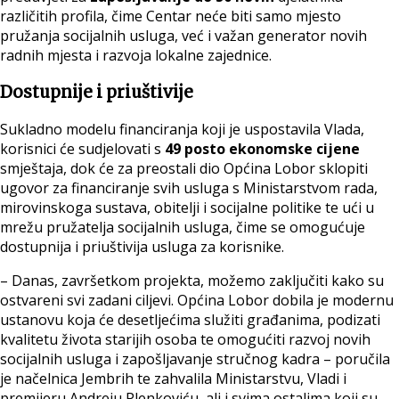
različitih profila, čime Centar neće biti samo mjesto
pružanja socijalnih usluga, već i važan generator novih
radnih mjesta i razvoja lokalne zajednice.
Dostupnije i priuštivije
Sukladno modelu financiranja koji je uspostavila Vlada,
korisnici će sudjelovati s
49 posto ekonomske cijene
smještaja, dok će za preostali dio Općina Lobor sklopiti
ugovor za financiranje svih usluga s Ministarstvom rada,
mirovinskoga sustava, obitelji i socijalne politike te ući u
mrežu pružatelja socijalnih usluga, čime se omogućuje
dostupnija i priuštivija usluga za korisnike.
– Danas, završetkom projekta, možemo zaključiti kako su
ostvareni svi zadani ciljevi. Općina Lobor dobila je modernu
ustanovu koja će desetljećima služiti građanima, podizati
kvalitetu života starijih osoba te omogućiti razvoj novih
socijalnih usluga i zapošljavanje stručnog kadra – poručila
je načelnica Jembrih te zahvalila Ministarstvu, Vladi i
premijeru Andreju Plenkoviću, ali i svima ostalima koji su