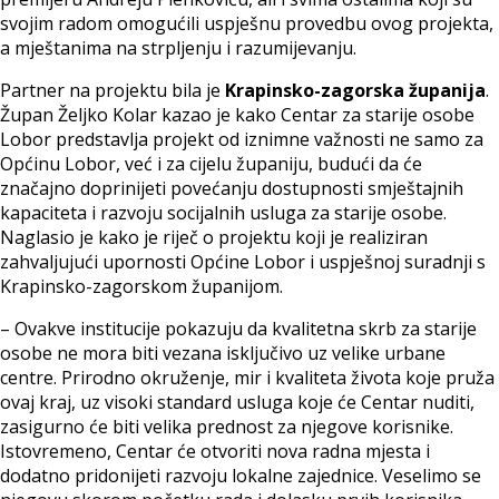
svojim radom omogućili uspješnu provedbu ovog projekta,
a mještanima na strpljenju i razumijevanju.
Partner na projektu bila je
Krapinsko-zagorska županija
.
Župan Željko Kolar kazao je kako Centar za starije osobe
Lobor predstavlja projekt od iznimne važnosti ne samo za
Općinu Lobor, već i za cijelu županiju, budući da će
značajno doprinijeti povećanju dostupnosti smještajnih
kapaciteta i razvoju socijalnih usluga za starije osobe.
Naglasio je kako je riječ o projektu koji je realiziran
zahvaljujući upornosti Općine Lobor i uspješnoj suradnji s
Krapinsko-zagorskom županijom.
– Ovakve institucije pokazuju da kvalitetna skrb za starije
osobe ne mora biti vezana isključivo uz velike urbane
centre. Prirodno okruženje, mir i kvaliteta života koje pruža
ovaj kraj, uz visoki standard usluga koje će Centar nuditi,
zasigurno će biti velika prednost za njegove korisnike.
Istovremeno, Centar će otvoriti nova radna mjesta i
dodatno pridonijeti razvoju lokalne zajednice. Veselimo se