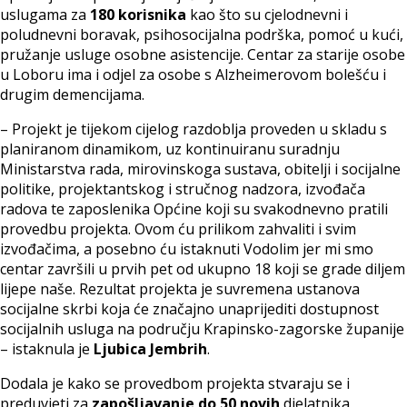
uslugama za
180 korisnika
kao što su cjelodnevni i
poludnevni boravak, psihosocijalna podrška, pomoć u kući,
pružanje usluge osobne asistencije. Centar za starije osobe
u Loboru ima i odjel za osobe s Alzheimerovom bolešću i
drugim demencijama.
– Projekt je tijekom cijelog razdoblja proveden u skladu s
planiranom dinamikom, uz kontinuiranu suradnju
Ministarstva rada, mirovinskoga sustava, obitelji i socijalne
politike, projektantskog i stručnog nadzora, izvođača
radova te zaposlenika Općine koji su svakodnevno pratili
provedbu projekta. Ovom ću prilikom zahvaliti i svim
izvođačima, a posebno ću istaknuti Vodolim jer mi smo
centar završili u prvih pet od ukupno 18 koji se grade diljem
lijepe naše. Rezultat projekta je suvremena ustanova
socijalne skrbi koja će značajno unaprijediti dostupnost
socijalnih usluga na području Krapinsko-zagorske županije
– istaknula je
Ljubica Jembrih
.
Dodala je kako se provedbom projekta stvaraju se i
preduvjeti za
zapošljavanje do 50 novih
djelatnika