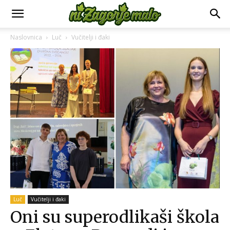
Naslovnica
Luč
Vučitelji i đaki
Luč
Vučitelji i đaki
Oni su superodlikaši škola