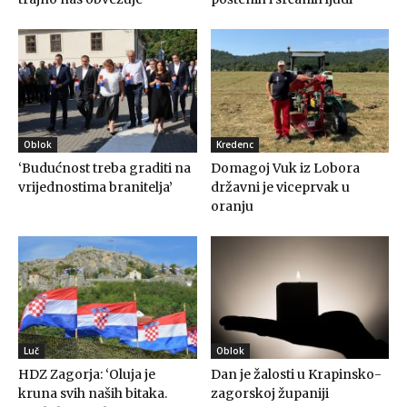
Oblok
Kredenc
‘Budućnost treba graditi na
Domagoj Vuk iz Lobora
vrijednostima branitelja’
državni je viceprvak u
oranju
Luč
Oblok
HDZ Zagorja: ‘Oluja je
Dan je žalosti u Krapinsko-
kruna svih naših bitaka.
zagorskoj županiji