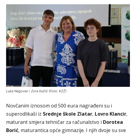
Luka Negovec i Zora Kučiš (Foto: KZŽ)
Novčanim iznosom od 500 eura nagrađeni su i
superodlikaši iz
Srednje škole Zlatar
,
Lovro Klancir
,
maturant smjera tehničar za računalstvo i
Dorotea
Borić
, maturantica opće gimnazije. I njih dvoje su sve