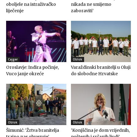
oboljele na istraživačko
nikada ne smijemo
liječenje
zaboraviti’
Cajger
Oblok
Oroslavje: Indira počinje,
Varaždinski branitelji u Oluji
Vuco janje okreće
do slobodne Hrvatske
Oblok
Oblok
Šimunić: ‘Žrtva branitelja
‘Konjščina je dom vrijednih,
trajno nas obvezuje’
poštenih i srčanih ljudi’