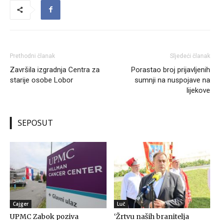
Prethodni članak
Sljedeći članak
Završila izgradnja Centra za
Porastao broj prijavljenih
starije osobe Lobor
sumnji na nuspojave na
lijekove
SEPOSUT
Cajger
Luč
UPMC Zabok poziva
‘Žrtvu naših branitelja