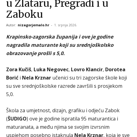
u Zlataru, Pregradi i u
Zaboku
Autor:
nizagorjemalo.hr
-
1. srpnja 2026.
Krapinsko-zagorska županija i ove je godine
nagradila maturante koji su srednjoškolsko
obrazovanje prošli s 5,0.
Zora Kučiš
,
Luka Negovec
,
Lovro Klancir
,
Dorotea
Borić
i
Nela Krznar
učenici su tri zagorske škole koji
su sve srednjoškolske razrede završili s prosjekom
5,0.
Škola za umjetnost, dizajn, grafiku i odjeću Zabok
(
ŠUDIGO
) ove je godine ispratila 95 maturantica i
maturanata, a među njima se svojim izvrsnim
uspjehom posebno istaknula
Nela Krznar
, koja je sve