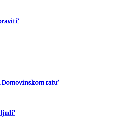
raviti’
u Domovinskom ratu’
ljudi’