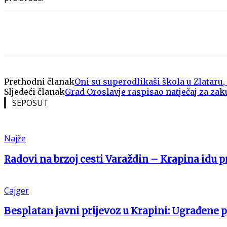
Share
Prethodni članak
Oni su superodlikaši škola u Zlataru,
Sljedeći članak
Grad Oroslavje raspisao natječaj za za
SEPOSUT
Najže
Radovi na brzoj cesti Varaždin – Krapina idu 
Cajger
Besplatan javni prijevoz u Krapini: Ugrađene 