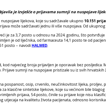
javila je Izvješće o prijavama sumnji na nuspojave lijek
 nuspojave lijekova, koje su sadržavale ukupno
10.151 prij
rijava može sadržavati jednu ili više nuspojava. Od ukupnog 
eći je za 3,7 posto u odnosu na 2024. godinu, što potvrđuje 
mljen je od liječnika, od farmaceuta 14,1 posto te od pacijen
 61 posto – navodi
HALMED
.
, kod najvećeg broja prijavljen je oporavak bez posljedica.
e
. Prijave sumnji na nuspojave pristizale su iz svih hrvatskih
a pospanost, osip, crvenilo, neučinkovitost lijeka, proljev, 
za klasične sintetske lijekove, koje su većinom bile blagog
mljenih prijava, 54 posto, činile su prijave koje nisu klasifi
 utjecaja na kvalitetu života pacijenata, odnosno korisnika l