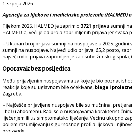
1. srpnja 2026.
Agencija za lijekove i medicinske proizvode (HALMED) ob
Tijekom 2025. HALMED je zaprimio
3721 prijavu
sumnji na
HALMED-a, veći je od broja zaprimljenih prijava jer svaka p
– Ukupan broj prijava sumnji na nuspojave u 2025. godini v
sumnji na nuspojave. Najveći udio prijava, 65,2 posto, zapri
najveći udio prijava zaprimljen je za osobe ženskog spola,
Oporavak bez posljedica
Među prijavljenim nuspojavama za koje je bio poznat ishod
reakcije koje su uglavnom bile očekivane,
blage
i
prolazn
Zagreba.
– Najčešće prijavljene nuspojave bile su mučnina, pretjeran
i bol u abdomenu. Radi se o nuspojavama karakterističnima 
liječenjem ili uz simptomatsko liječenje. Većinu ukupno zapri
boljem razumijevanju sigurnosnog profila lijekova i njihovog
proizvode.