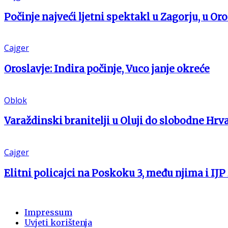
Počinje najveći ljetni spektakl u Zagorju, u Oro
Cajger
Oroslavje: Indira počinje, Vuco janje okreće
Oblok
Varaždinski branitelji u Oluji do slobodne Hrv
Cajger
Elitni policajci na Poskoku 3, među njima i IJP
Impressum
Uvjeti korištenja