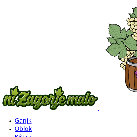
Ganjk
Oblok
Kištra