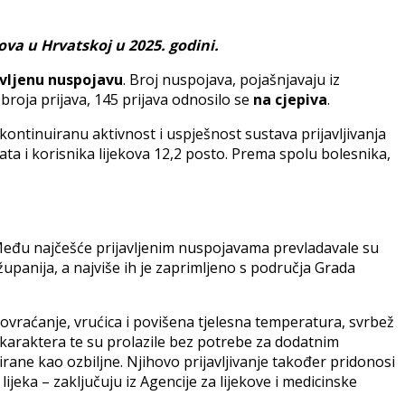
ova u Hrvatskoj u 2025. godini.
avljenu nuspojavu
. Broj nuspojava, pojašnjavaju iz
broja prijava, 145 prijava odnosilo se
na cjepiva
.
kontinuiranu aktivnost i uspješnost sustava prijavljivanja
ata i korisnika lijekova 12,2 posto. Prema spolu bolesnika,
 Među najčešće prijavljenim nuspojavama prevladavale su
 županija, a najviše ih je zaprimljeno s područja Grada
povraćanje, vrućica i povišena tjelesna temperatura, svrbež
 karaktera te su prolazile bez potrebe za dodatnim
cirane kao ozbiljne. Njihovo prijavljivanje također pridonosi
ijeka – zaključuju iz Agencije za lijekove i medicinske