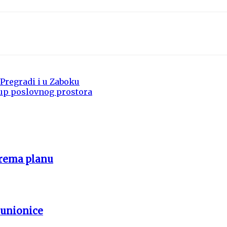
 Pregradi i u Zaboku
kup poslovnog prostora
prema planu
punionice