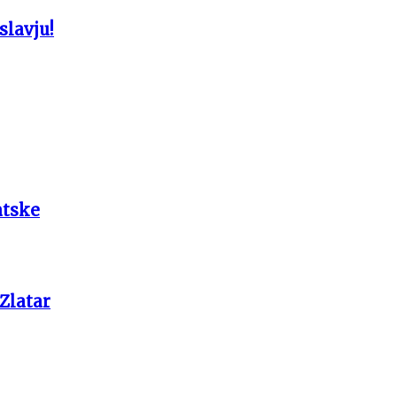
slavju!
atske
 Zlatar