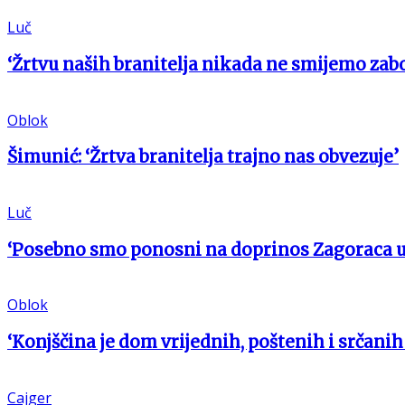
Luč
‘Žrtvu naših branitelja nikada ne smijemo zabo
Oblok
Šimunić: ‘Žrtva branitelja trajno nas obvezuje’
Luč
‘Posebno smo ponosni na doprinos Zagoraca 
Oblok
‘Konjščina je dom vrijednih, poštenih i srčanih 
Cajger