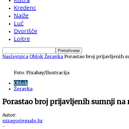
Kredenc
Najže
Luč
Dvorišče
Lojtre
Naslovnica
Oblok
Žeravka
Porastao broj prijavljenih 
Foto: Pixabay/Ilustracija
Oblok
Žeravka
Porastao broj prijavljenih sumnji na
Autor:
nizagorjemalo.hr
-