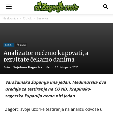
Naslovnica
Oblok
Žeravka
Oblok
Žeravka
Analizator nećemo kupovati, a
rezultate čekamo danima
Autor:
Snježana Flegar Ivanušec
-
26. listopada 2020.
Varaždinska županija ima jedan, Međimurska dva
uređaja za testiranje na COVID. Krapinsko-
zagorska županija nema niti jedan
Zagorci svoje uzorke testiranja na analizu odvoze u