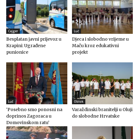
Cajger
Luč
Besplatan javni prijevoz u
Djeca i slobodno vrijeme u
Krapini: Ugrađene
Maču kroz edukativni
punionice
projekt
Luč
Oblok
‘Posebno smo ponosni na
Varaždinski branitelji u Oluji
doprinos Zagoraca u
do slobodne Hrvatske
Domovinskom ratu’