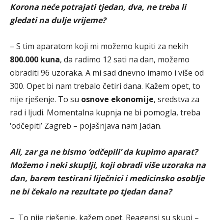
Korona neće potrajati tjedan, dva, ne treba li
gledati na dulje vrijeme?
– S tim aparatom koji mi možemo kupiti za nekih
800.000 kuna
, da radimo 12 sati na dan, možemo
obraditi 96 uzoraka. A mi sad dnevno imamo i više od
300. Opet bi nam trebalo četiri dana. Kažem opet, to
nije rješenje. To su
osnove ekonomije
, sredstva za
rad i ljudi. Momentalna kupnja ne bi pomogla, treba
‘odčepiti’ Zagreb – pojašnjava nam Jadan.
Ali, zar ga ne bismo ‘odčepili’ da kupimo aparat?
Možemo i neki skuplji, koji obradi više uzoraka na
dan, barem testirani liječnici i medicinsko osoblje
ne bi čekalo na rezultate po tjedan dana?
– To nije rješenje, kažem opet. Reagensi su skupi –