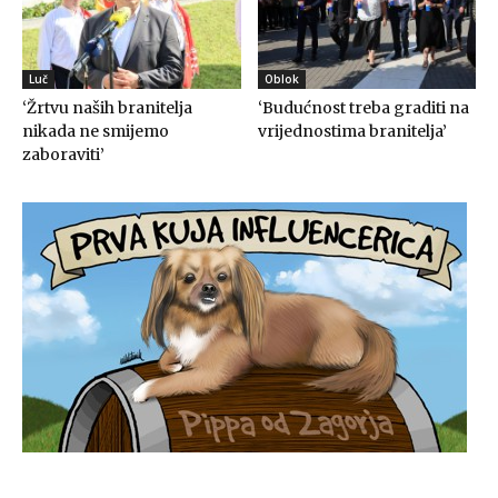
Luč
Oblok
‘Žrtvu naših branitelja
‘Budućnost treba graditi na
nikada ne smijemo
vrijednostima branitelja’
zaboraviti’