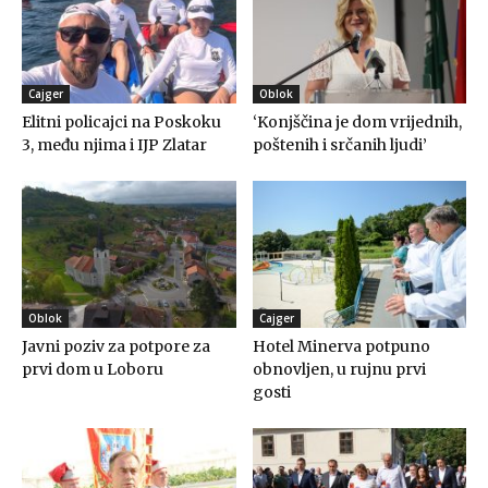
Cajger
Oblok
Elitni policajci na Poskoku
‘Konjščina je dom vrijednih,
3, među njima i IJP Zlatar
poštenih i srčanih ljudi’
Oblok
Cajger
Javni poziv za potpore za
Hotel Minerva potpuno
prvi dom u Loboru
obnovljen, u rujnu prvi
gosti