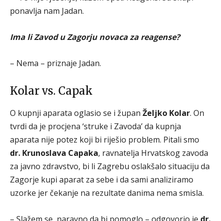
ponavlja nam Jadan.
Ima li Zavod u Zagorju novaca za reagense?
– Nema – priznaje Jadan.
Kolar vs. Capak
O kupnji aparata oglasio se i župan
Željko Kolar
. On
tvrdi da je procjena ‘struke i Zavoda’ da kupnja
aparata nije potez koji bi riješio problem. Pitali smo
dr. Krunoslava Capaka
, ravnatelja Hrvatskog zavoda
za javno zdravstvo, bi li Zagrebu oslakšalo situaciju da
Zagorje kupi aparat za sebe i da sami analiziramo
uzorke jer čekanje na rezultate danima nema smisla.
– Slažem se, naravno da bi pomoglo – odgovorio je
dr.