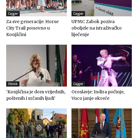
Cajger
Cajger
Za sve generacije: Horse
UPMC Zabok poziva
City Trail ponovno u
oboljele na istraživačko
Konjščini
liječenje
Oblok
Cajger
‘Konjščina je dom vrijednih,
Oroslavje: Indira počinje,
poštenih i srčanih ljudi’
Vuco janje okreće