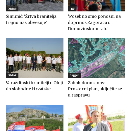
Oblok
Luč
Šimunić: ‘Žrtva branitelja
‘Posebno smo ponosni na
trajno nas obvezuje’
doprinos Zagoraca u
Domovinskom ratu’
Oblok
Cajger
Varaždinski branitelji u Oluji
Zabok donosi novi
do slobodne Hrvatske
Prostorni plan, uključite se
u raspravu