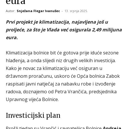
eura
Autor:
Snježana Flegar Ivanušec
-
13. srpnja 2025.
Prvi projekt je klimatizacija, najavljena još u
proljeće, za što je Vlada već osigurala 2,49 milijuna
eura.
Klimatizacija bolnice bit će gotova prije iduće sezone
hlađenja, a onda slijedi niz drugih velikih investicija.
Kako je novac za klimatizaciju već osiguran u
državnom proračunu, uskoro će Opća bolnica Zabok
raspisati javni natječaj za nabavku robe i izvođenje
radova, doznajemo od Petra Vrančića, predsjednika
Upravnog vijeća Bolnice.
Investicijski plan
Prošli tjedan su Vrančić i ravnateljica Bolnice
Andreja