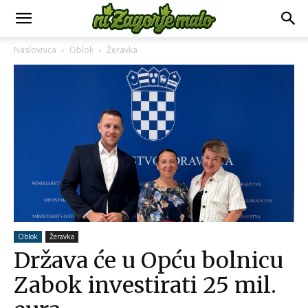
Naslovnica
Oblok
Žeravka
Oblok
Žeravka
Država će u Opću bolnicu
Zabok investirati 25 mil.