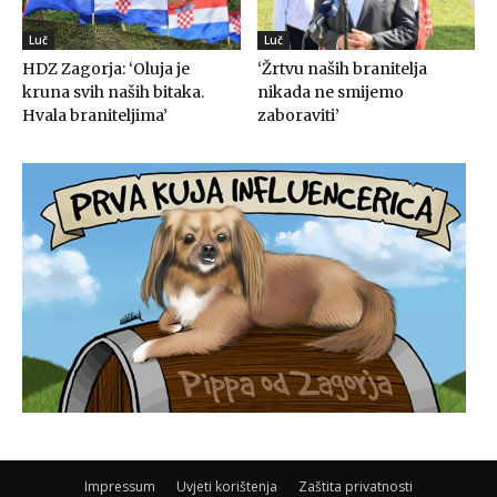
Luč
Luč
HDZ Zagorja: ‘Oluja je
‘Žrtvu naših branitelja
kruna svih naših bitaka.
nikada ne smijemo
Hvala braniteljima’
zaboraviti’
Impressum
Uvjeti korištenja
Zaštita privatnosti