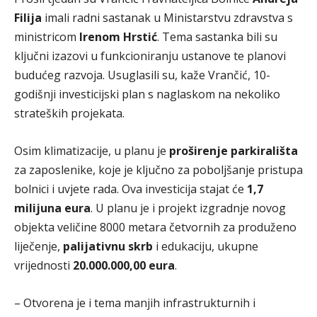
Filija
imali radni sastanak u Ministarstvu zdravstva s
ministricom
Irenom Hrstić
. Tema sastanka bili su
ključni izazovi u funkcioniranju ustanove te planovi
budućeg razvoja. Usuglasili su, kaže Vrančić, 10-
godišnji investicijski plan s naglaskom na nekoliko
strateških projekata.
Osim klimatizacije, u planu je
proširenje parkirališta
za zaposlenike, koje je ključno za poboljšanje pristupa
bolnici i uvjete rada. Ova investicija stajat će
1,7
milijuna eura
. U planu je i projekt izgradnje novog
objekta veličine 8000 metara četvornih za produženo
liječenje,
palijativnu skrb
i edukaciju, ukupne
vrijednosti
20.000.000,00 eura
.
– Otvorena je i tema manjih infrastrukturnih i