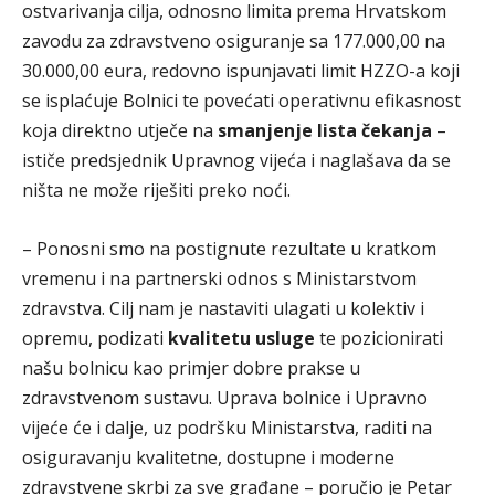
ostvarivanja cilja, odnosno limita prema Hrvatskom
zavodu za zdravstveno osiguranje sa 177.000,00 na
30.000,00 eura, redovno ispunjavati limit HZZO-a koji
se isplaćuje Bolnici te povećati operativnu efikasnost
koja direktno utječe na
smanjenje lista čekanja
–
ističe predsjednik Upravnog vijeća i naglašava da se
ništa ne može riješiti preko noći.
– Ponosni smo na postignute rezultate u kratkom
vremenu i na partnerski odnos s Ministarstvom
zdravstva. Cilj nam je nastaviti ulagati u kolektiv i
opremu, podizati
kvalitetu usluge
te pozicionirati
našu bolnicu kao primjer dobre prakse u
zdravstvenom sustavu. Uprava bolnice i Upravno
vijeće će i dalje, uz podršku Ministarstva, raditi na
osiguravanju kvalitetne, dostupne i moderne
zdravstvene skrbi za sve građane – poručio je Petar