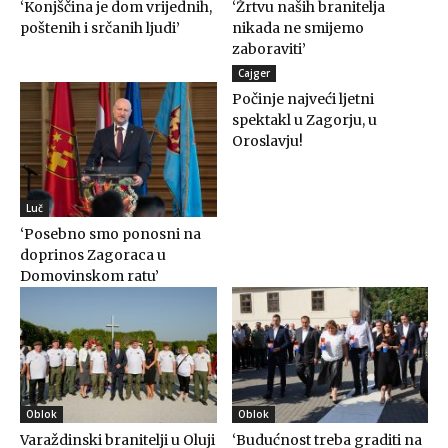
‘Konjščina je dom vrijednih,
‘Žrtvu naših branitelja
poštenih i srčanih ljudi’
nikada ne smijemo
zaboraviti’
Cajger
Počinje najveći ljetni
spektakl u Zagorju, u
Oroslavju!
Luč
‘Posebno smo ponosni na
doprinos Zagoraca u
Domovinskom ratu’
Oblok
Oblok
Varaždinski branitelji u Oluji
‘Budućnost treba graditi na