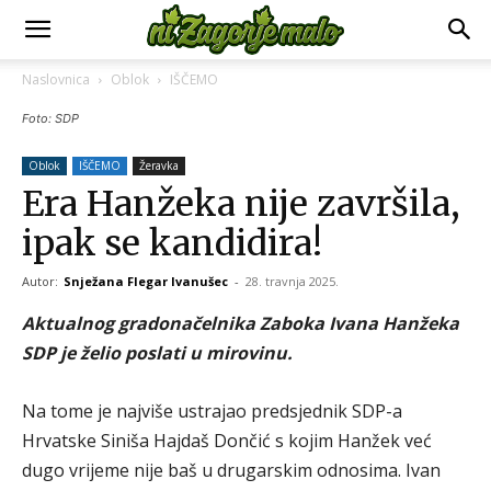
Naslovnica
Oblok
IŠČEMO
Foto: SDP
Oblok
IŠČEMO
Žeravka
Era Hanžeka nije završila,
ipak se kandidira!
Autor:
Snježana Flegar Ivanušec
-
28. travnja 2025.
Aktualnog gradonačelnika Zaboka Ivana Hanžeka
SDP je želio poslati u mirovinu.
Na tome je najviše ustrajao predsjednik SDP-a
Hrvatske Siniša Hajdaš Dončić s kojim Hanžek već
dugo vrijeme nije baš u drugarskim odnosima. Ivan