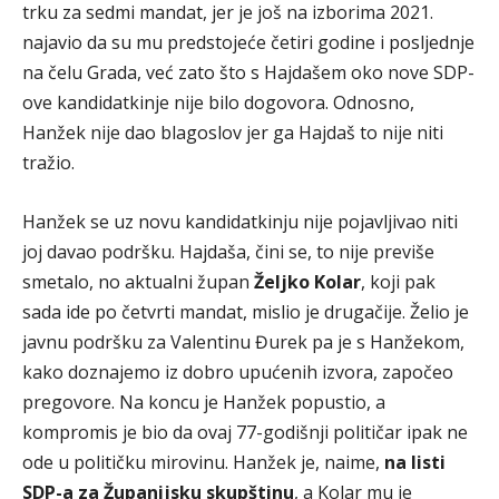
trku za sedmi mandat, jer je još na izborima 2021.
najavio da su mu predstojeće četiri godine i posljednje
na čelu Grada, već zato što s Hajdašem oko nove SDP-
ove kandidatkinje nije bilo dogovora. Odnosno,
Hanžek nije dao blagoslov jer ga Hajdaš to nije niti
tražio.
Hanžek se uz novu kandidatkinju nije pojavljivao niti
joj davao podršku. Hajdaša, čini se, to nije previše
smetalo, no aktualni župan
Željko Kolar
, koji pak
sada ide po četvrti mandat, mislio je drugačije. Želio je
javnu podršku za Valentinu Đurek pa je s Hanžekom,
kako doznajemo iz dobro upućenih izvora, započeo
pregovore. Na koncu je Hanžek popustio, a
kompromis je bio da ovaj 77-godišnji političar ipak ne
ode u političku mirovinu. Hanžek je, naime,
na listi
SDP-a za Županijsku skupštinu
, a Kolar mu je