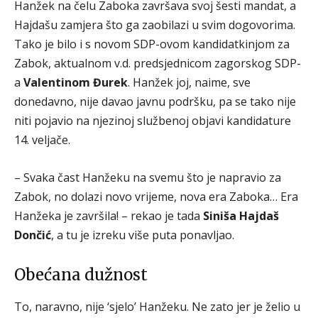
Hanžek na čelu Zaboka završava svoj šesti mandat, a
Hajdašu zamjera što ga zaobilazi u svim dogovorima.
Tako je bilo i s novom SDP-ovom kandidatkinjom za
Zabok, aktualnom v.d. predsjednicom zagorskog SDP-
a
Valentinom Đurek
. Hanžek joj, naime, sve
donedavno, nije davao javnu podršku, pa se tako nije
niti pojavio na njezinoj službenoj objavi kandidature
14. veljače.
– Svaka čast Hanžeku na svemu što je napravio za
Zabok, no dolazi novo vrijeme, nova era Zaboka… Era
Hanžeka je završila! – rekao je tada
Siniša Hajdaš
Dončić
, a tu je izreku više puta ponavljao.
Obećana dužnost
To, naravno, nije ‘sjelo’ Hanžeku. Ne zato jer je želio u