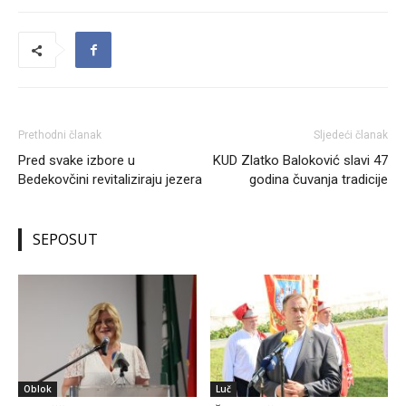
Prethodni članak
Sljedeći članak
Pred svake izbore u
KUD Zlatko Baloković slavi 47
Bedekovčini revitaliziraju jezera
godina čuvanja tradicije
SEPOSUT
Oblok
Luč