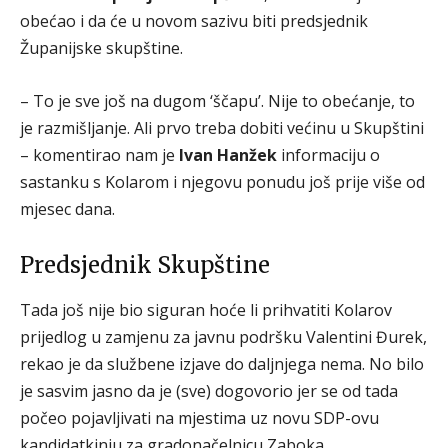
obećao i da će u novom sazivu biti predsjednik
Županijske skupštine.
– To je sve još na dugom ‘ščapu’. Nije to obećanje, to
je razmišljanje. Ali prvo treba dobiti većinu u Skupštini
– komentirao nam je
Ivan Hanžek
informaciju o
sastanku s Kolarom i njegovu ponudu još prije više od
mjesec dana.
Predsjednik Skupštine
Tada još nije bio siguran hoće li prihvatiti Kolarov
prijedlog u zamjenu za javnu podršku Valentini Đurek,
rekao je da službene izjave do daljnjega nema. No bilo
je sasvim jasno da je (sve) dogovorio jer se od tada
počeo pojavljivati na mjestima uz novu SDP-ovu
kandidatkinju za gradonačelnicu Zaboka.