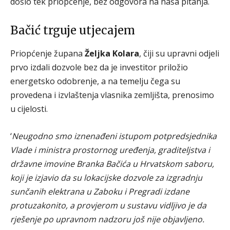
došlo tek priopćenje, bez odgovora na naša pitanja.
Bačić trguje utjecajem
Priopćenje župana
Željka Kolara
, čiji su upravni odjeli
prvo izdali dozvole bez da je investitor priložio
energetsko odobrenje, a na temelju čega su
provedena i izvlaštenja vlasnika zemljišta, prenosimo
u cijelosti.
‘
Neugodno smo iznenađeni istupom potpredsjednika
Vlade i ministra prostornog uređenja, graditeljstva i
državne imovine Branka Bačića u Hrvatskom saboru,
koji je izjavio da su lokacijske dozvole za izgradnju
sunčanih elektrana u Zaboku i Pregradi izdane
protuzakonito, a provjerom u sustavu vidljivo je da
rješenje po upravnom nadzoru još nije objavljeno.