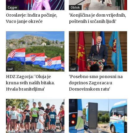
Cajger
Oblok
Oroslavje: Indira počinje,
‘Konjščina je dom vrijednih,
Vuco janje okreće
poštenih i srčanih ljudi’
Luč
Luč
HDZ Zagorja: ‘Oluja je
‘Posebno smo ponosni na
kruna svih naših bitaka.
doprinos Zagoraca u
Hvala braniteljima’
Domovinskom ratu’