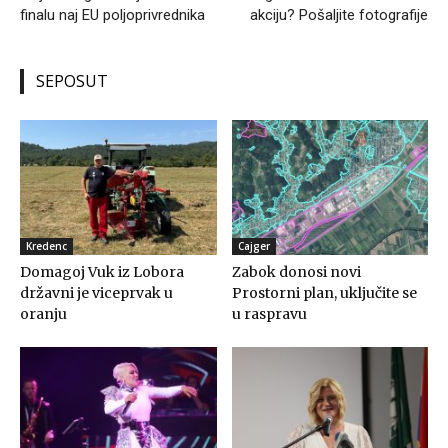
finalu naj EU poljoprivrednika
akciju? Pošaljite fotografije
SEPOSUT
Kredenc
Cajger
Domagoj Vuk iz Lobora
Zabok donosi novi
državni je viceprvak u
Prostorni plan, uključite se
oranju
u raspravu