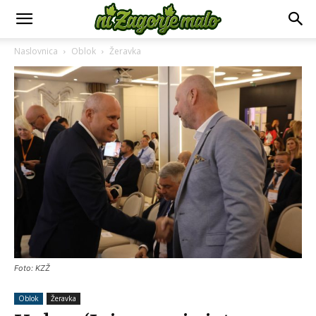
Naslovnica
Oblok
Žeravka
Foto: KZŽ
Oblok
Žeravka