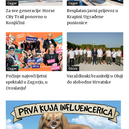
Cajger
Cajger
Za sve generacije: Horse
Besplatan javni prijevoz u
City Trail ponovno u
Krapini: Ugrađene
Konjščini
punionice
Cajger
Oblok
Počinje najveći ljetni
Varaždinski branitelji u Oluji
spektakl u Zagorju, u
do slobodne Hrvatske
Oroslavju!