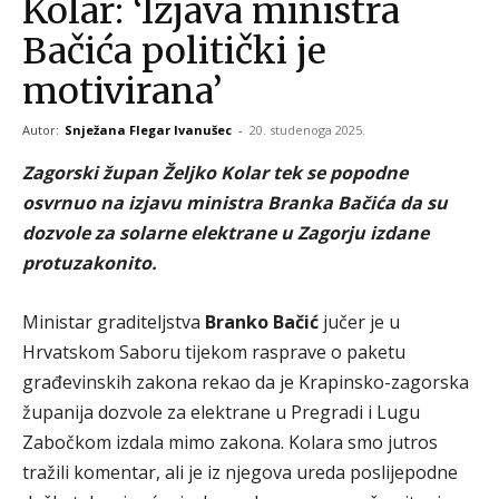
Kolar: ‘Izjava ministra
Bačića politički je
motivirana’
Autor:
Snježana Flegar Ivanušec
-
20. studenoga 2025.
Zagorski župan Željko Kolar tek se popodne
osvrnuo na izjavu ministra Branka Bačića da su
dozvole za solarne elektrane u Zagorju izdane
protuzakonito.
Ministar graditeljstva
Branko Bačić
jučer je u
Hrvatskom Saboru tijekom rasprave o paketu
građevinskih zakona rekao da je Krapinsko-zagorska
županija dozvole za elektrane u Pregradi i Lugu
Zabočkom izdala mimo zakona. Kolara smo jutros
tražili komentar, ali je iz njegova ureda poslijepodne