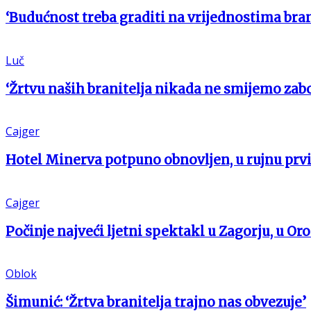
‘Budućnost treba graditi na vrijednostima bran
Luč
‘Žrtvu naših branitelja nikada ne smijemo zabo
Cajger
Hotel Minerva potpuno obnovljen, u rujnu prvi
Cajger
Počinje najveći ljetni spektakl u Zagorju, u Oro
Oblok
Šimunić: ‘Žrtva branitelja trajno nas obvezuje’