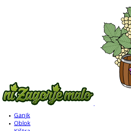
Ganjk
Oblok
Kištra