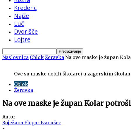
Kredenc
Najže
Luč
Dvorišče
Lojtre
Naslovnica
Oblok
Žeravka
Na ove maske je župan Kola
Ove su maske dobili školarci u zagorskim školama
Oblok
Žeravka
Na ove maske je župan Kolar potroši
Autor:
Snježana Flegar Ivanušec
-