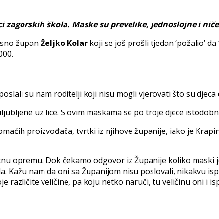
i zagorskih škola. Maske su prevelike, jednoslojne i nič
osno župan
Željko Kolar
koji se još prošli tjedan ‘požalio’
000.
slali su nam roditelji koji nisu mogli vjerovati što su djeca 
ubljene uz lice. S ovim maskama se po troje djece istodobno mož
aćih proizvođača, tvrtki iz njihove županije, iako je Krapin
tnu opremu. Dok čekamo odgovor iz Županije koliko maski je 
ivala. Kažu nam da oni sa Županijom nisu poslovali, nikakvu is
e različite veličine, pa koju netko naruči, tu veličinu oni i i