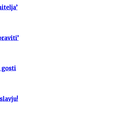
itelja’
raviti’
 gosti
slavju!