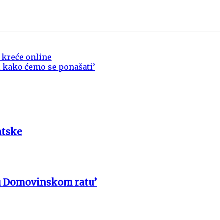
 kreće online
isi kako ćemo se ponašati’
atske
u Domovinskom ratu’