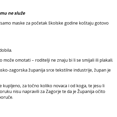
emu ne služe
 da ‘samo maske za početak školske godine koštaju gotovo
dobila.
e omotati – roditelji ne znaju bi li se smijali ili plakali.
sko-zagorska županija srce tekstilne industrije, župan je
kupljeno, za točno koliko novaca i od koga, te jesu li
poruku nisu napravili za Zagorje te da je Županija očito
sporuče.