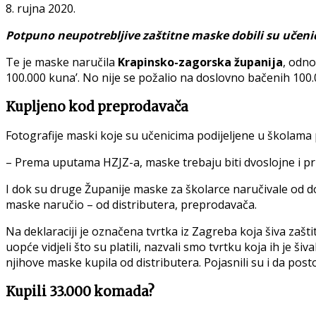
8. rujna 2020.
Potpuno neupotrebljive zaštitne maske dobili su učenic
Te je maske naručila
Krapinsko-zagorska županija
, odn
100.000 kuna’. No nije se požalio na doslovno bačenih 100.
Kupljeno kod preprodavača
Fotografije maski koje su učenicima podijeljene u školama po
– Prema uputama HZJZ-a, maske trebaju biti dvoslojne i prilj
I dok su druge Županije maske za školarce naručivale od dom
maske naručio – od distributera, preprodavača.
Na deklaraciji je označena tvrtka iz Zagreba koja šiva
zašti
uopće vidjeli što su platili, nazvali smo tvrtku koja ih je š
njihove maske kupila od distributera. Pojasnili su i da postoj
Kupili 33.000 komada?