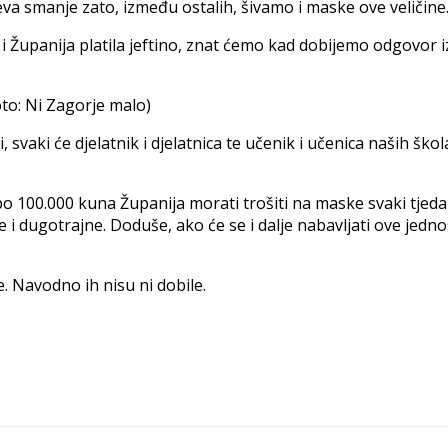
va smanje zato, između ostalih, šivamo i maske ove veličine
ih i Županija platila jeftino, znat ćemo kad dobijemo odgovor
to: Ni Zagorje malo)
svaki će djelatnik i djelatnica te učenik i učenica naših škol
o 100.000 kuna Županija morati trošiti na maske svaki tjedan
i dugotrajne. Doduše, ako će se i dalje nabavljati ove jednos
e. Navodno ih nisu ni dobile.