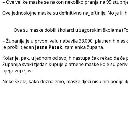
– Ove velike maske se nakon nekoliko pranja na 95 stupnje
Ove jednoslojne maske su definitivno najjeftinije. No je li 
Ove su maske dobili školarci u zagorskim školama (Fo
– Županija je u prvom valu nabavila 33.000 platnenih maski, 
je prošli tjedan
Jasna Petek
, zamjenica župana.
Kolar je, pak, u jednom od svojih nastupa čak rekao da će p
Županija svaki tjedan kupuje platnene maske koje su perive 
njegovoj izjavi.
Neke škole, kako doznajemo, maske djeci nisu niti podijelil