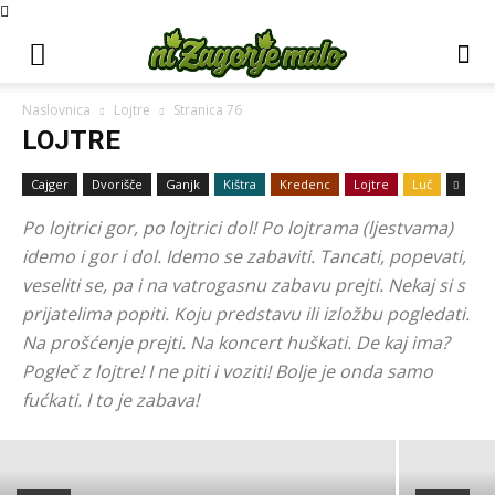
Naslovnica
Lojtre
Stranica 76
LOJTRE
Cajger
Dvorišče
Ganjk
Kištra
Kredenc
Lojtre
Luč
Po lojtrici gor, po lojtrici dol! Po lojtrama (ljestvama)
idemo i gor i dol. Idemo se zabaviti. Tancati, popevati,
veseliti se, pa i na vatrogasnu zabavu prejti. Nekaj si s
prijatelima popiti. Koju predstavu ili izložbu pogledati.
LOJTRE
Oroslavje: Indira počinje, Vuco janje
Na prošćenje prejti. Na koncert huškati. De kaj ima?
Pogleč z lojtre! I ne piti i voziti! Bolje je onda samo
okreće
fućkati. I to je zabava!
6. kolovoza 2026.