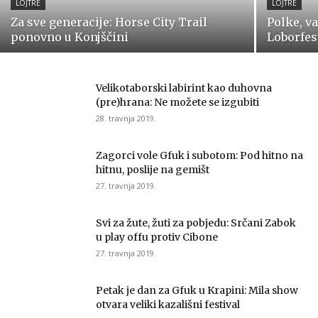
LOJTRE
LOJTRE
Za sve generacije: Horse City Trail
Polke, va
ponovno u Konjščini
Loborfes
Velikotaborski labirint kao duhovna
(pre)hrana: Ne možete se izgubiti
28. travnja 2019.
Zagorci vole Gfuk i subotom: Pod hitno na
hitnu, poslije na gemišt
27. travnja 2019.
Svi za žute, žuti za pobjedu: Srčani Zabok
u play offu protiv Cibone
27. travnja 2019.
Petak je dan za Gfuk u Krapini: Mila show
otvara veliki kazališni festival