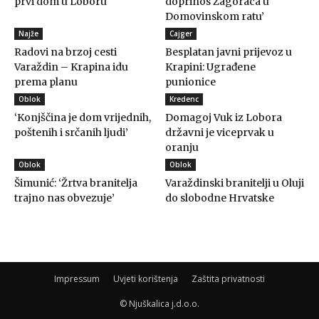
prvi dom u Loboru
doprinos Zagoraca u
Domovinskom ratu’
Najže
Cajger
Radovi na brzoj cesti
Besplatan javni prijevoz u
Varaždin – Krapina idu
Krapini: Ugrađene
prema planu
punionice
Oblok
Kredenc
‘Konjščina je dom vrijednih,
Domagoj Vuk iz Lobora
poštenih i srčanih ljudi’
državni je viceprvak u
oranju
Oblok
Oblok
Šimunić: ‘Žrtva branitelja
Varaždinski branitelji u Oluji
trajno nas obvezuje’
do slobodne Hrvatske
Impressum
Uvjeti korištenja
Zaštita privatnosti
© Njuškalica j.d.o.o.