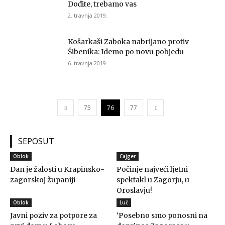
Dođite, trebamo vas
2. travnja 2019.
Košarkaši Zaboka nabrijano protiv
Šibenika: Idemo po novu pobjedu
6. travnja 2019.
75
76
77
SEPOSUT
Oblok
Cajger
Dan je žalosti u Krapinsko-
Počinje najveći ljetni
zagorskoj županiji
spektakl u Zagorju, u
Oroslavju!
Oblok
Luč
Javni poziv za potpore za
‘Posebno smo ponosni na