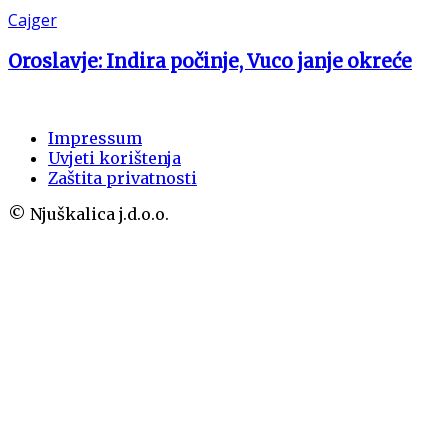
Cajger
Oroslavje: Indira počinje, Vuco janje okreće
Impressum
Uvjeti korištenja
Zaštita privatnosti
© Njuškalica j.d.o.o.