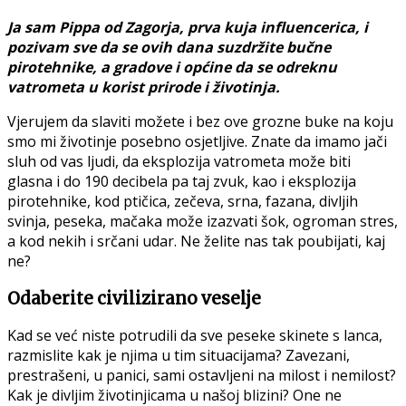
Ja sam Pippa od Zagorja, prva kuja influencerica, i
pozivam sve da se ovih dana suzdržite bučne
pirotehnike, a gradove i općine da se odreknu
vatrometa u korist prirode i životinja.
Vjerujem da slaviti možete i bez ove grozne buke na koju
smo mi životinje posebno osjetljive. Znate da imamo jači
sluh od vas ljudi, da eksplozija vatrometa može biti
glasna i do 190 decibela pa taj zvuk, kao i eksplozija
pirotehnike, kod ptičica, zečeva, srna, fazana, divljih
svinja, peseka, mačaka može izazvati šok, ogroman stres,
a kod nekih i srčani udar. Ne želite nas tak poubijati, kaj
ne?
Odaberite civilizirano veselje
Kad se već niste potrudili da sve peseke skinete s lanca,
razmislite kak je njima u tim situacijama? Zavezani,
prestrašeni, u panici, sami ostavljeni na milost i nemilost?
Kak je divljim životinjicama u našoj blizini? One ne