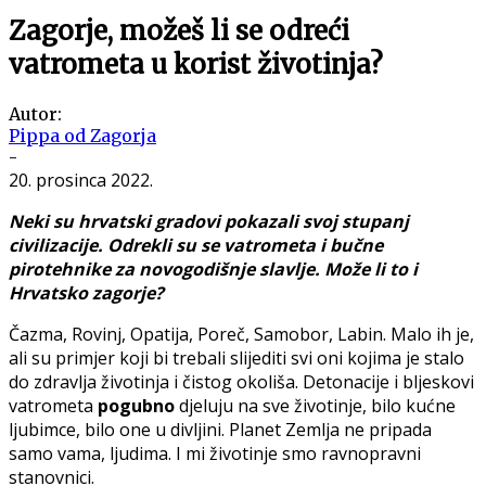
Zagorje, možeš li se odreći
vatrometa u korist životinja?
Autor:
Pippa od Zagorja
-
20. prosinca 2022.
Neki su hrvatski gradovi pokazali svoj stupanj
civilizacije. Odrekli su se vatrometa i bučne
pirotehnike za novogodišnje slavlje. Može li to i
Hrvatsko zagorje?
Čazma, Rovinj, Opatija, Poreč, Samobor, Labin. Malo ih je,
ali su primjer koji bi trebali slijediti svi oni kojima je stalo
do zdravlja životinja i čistog okoliša. Detonacije i bljeskovi
vatrometa
pogubno
djeluju na sve životinje, bilo kućne
ljubimce, bilo one u divljini. Planet Zemlja ne pripada
samo vama, ljudima. I mi životinje smo ravnopravni
stanovnici.