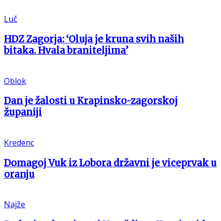
Luč
HDZ Zagorja: ‘Oluja je kruna svih naših
bitaka. Hvala braniteljima’
Oblok
Dan je žalosti u Krapinsko-zagorskoj
županiji
Kredenc
Domagoj Vuk iz Lobora državni je viceprvak u
oranju
Najže