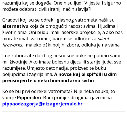
razumiju kaj se događa. One nisu ljudi. Vi jeste. I sigurno
možete odabrati civiliziraniji način slavlja?!
Gradovi koji su se odrekli glasnog vatrometa našli su
alternativu
koja će omogućiti radost svima, i ljudima i
životinjama. Oni budu imali laserske projekcije, a ako baš
morate imati vatromet, barem se odlučite za
silent
fireworks.
Ima ekološki boljih izbora, odluka je na vama.
I ne zaboravite da zbog nesnosne buke ne patimo samo
mi, životinje. Ako imate bolesnu djecu ili starije ljude, sve
razumijete. Umjesto detonacija, proizvedite buku
poljupcima i zagrljajima.
A novce kaj bi spi*dili u dim
preusmjerite u neku humanitarnu svrhu
.
Ko se bu prvi odrekel vatrometa? Nije neka nauka, to
vam je
Pippin dim
. Budi primjer drugima i javi mi na
pippaodzagorja@nizagorjemalo.hr
.