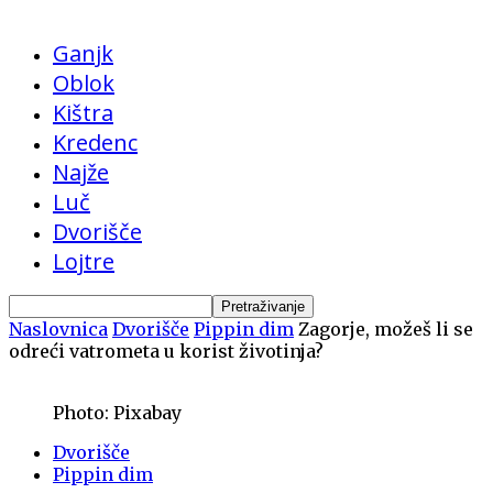
Ganjk
Oblok
Kištra
Kredenc
Najže
Luč
Dvorišče
Lojtre
Naslovnica
Dvorišče
Pippin dim
Zagorje, možeš li se
odreći vatrometa u korist životinja?
Photo: Pixabay
Dvorišče
Pippin dim