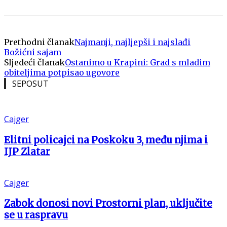
Prethodni članak
Najmanji, najljepši i najslađi
Božićni sajam
Sljedeći članak
Ostanimo u Krapini: Grad s mladim
obiteljima potpisao ugovore
SEPOSUT
Cajger
Elitni policajci na Poskoku 3, među njima i
IJP Zlatar
Cajger
Zabok donosi novi Prostorni plan, uključite
se u raspravu