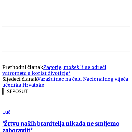
Prethodni članak
Zagorje, možeš li se odreći
vatrometa u korist životinja?
Sljedeći članak
Varaždinec na čelu Nacionalnog vijeća
učenika Hrvatske
SEPOSUT
Luč
‘Žrtvu naših branitelja nikada ne smijemo
zaboraviti’