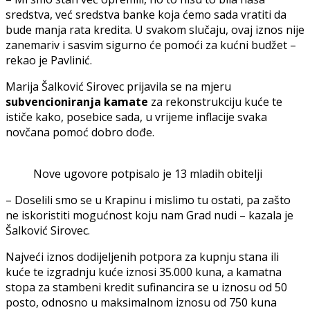
sredstva, već sredstva banke koja ćemo sada vratiti da
bude manja rata kredita. U svakom slučaju, ovaj iznos nije
zanemariv i sasvim sigurno će pomoći za kućni budžet –
rekao je Pavlinić.
Marija Šalković Sirovec prijavila se na mjeru
subvencioniranja kamate
za rekonstrukciju kuće te
ističe kako, posebice sada, u vrijeme inflacije svaka
novčana pomoć dobro dođe.
Nove ugovore potpisalo je 13 mladih obitelji
– Doselili smo se u Krapinu i mislimo tu ostati, pa zašto
ne iskoristiti mogućnost koju nam Grad nudi – kazala je
Šalković Sirovec.
Najveći iznos dodijeljenih potpora za kupnju stana ili
kuće te izgradnju kuće iznosi 35.000 kuna, a kamatna
stopa za stambeni kredit sufinancira se u iznosu od 50
posto, odnosno u maksimalnom iznosu od 750 kuna