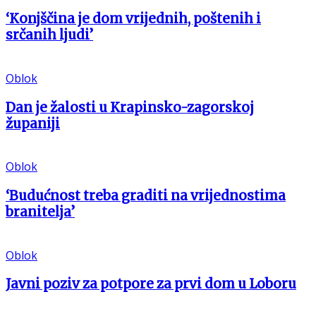
‘Konjščina je dom vrijednih, poštenih i
srčanih ljudi’
Oblok
Dan je žalosti u Krapinsko-zagorskoj
županiji
Oblok
‘Budućnost treba graditi na vrijednostima
branitelja’
Oblok
Javni poziv za potpore za prvi dom u Loboru