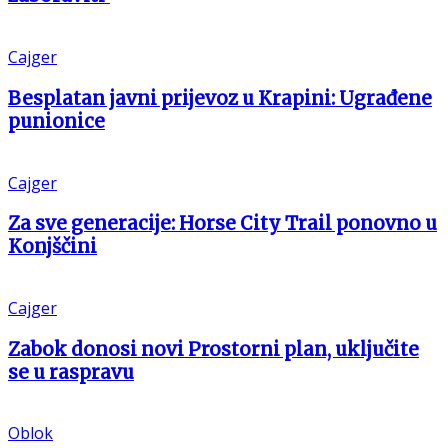
Cajger
Besplatan javni prijevoz u Krapini: Ugrađene
punionice
Cajger
Za sve generacije: Horse City Trail ponovno u
Konjščini
Cajger
Zabok donosi novi Prostorni plan, uključite
se u raspravu
Oblok