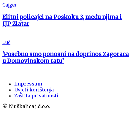
Cajger
Elitni policajci na Poskoku 3, među njima i
IJP Zlatar
Luč
‘Posebno smo ponosni na doprinos Zagoraca
u Domovinskom ratu’
Impressum
Uvjeti korištenja
Zaštita privatnosti
© Njuškalica j.d.o.o.