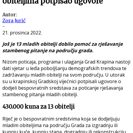
obiteljima potpisao ugovore
Autor:
Zora Jurić
-
21. prosinca 2022.
Još je 13 mladih obitelji dobilo pomoć za rješavanje
stambenog pitanje na području grada.
Nizom poticaja, programa i ulaganja Grad Krapina nastoji
dati vjetar u leđa poboljšanju demografskih trendova te
zadržavanju mladih obitelji na svom području. U utorak
su u krapinskoj Gradskoj vijećnici potpisali ugovore o
dodjeli bespovratnih sredstava za poticanje rješavanja
stambenog pitanja mladih obitelji.
430.000 kuna za 13 obitelji
Riječ je o bespovratnim sredstvima koja se dodjeljuju
mladim obiteljima na području Grada za izgradnju ili
kupnju kuće, kupnju stana, dogradnju ili rekonstrukciju