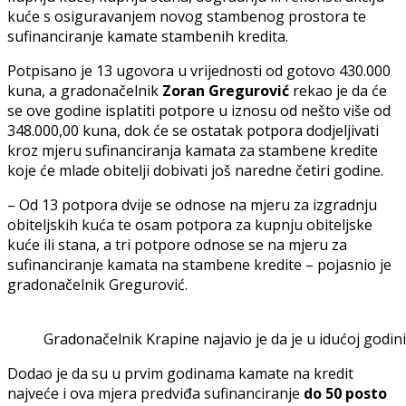
kuće s osiguravanjem novog stambenog prostora te
sufinanciranje kamate stambenih kredita.
Potpisano je 13 ugovora u vrijednosti od gotovo 430.000
kuna, a gradonačelnik
Zoran Gregurović
rekao je da će
se ove godine isplatiti potpore u iznosu od nešto više od
348.000,00 kuna, dok će se ostatak potpora dodjeljivati
kroz mjeru sufinanciranja kamata za stambene kredite
koje će mlade obitelji dobivati još naredne četiri godine.
– Od 13 potpora dvije se odnose na mjeru za izgradnju
obiteljskih kuća te osam potpora za kupnju obiteljske
kuće ili stana, a tri potpore odnose se na mjeru za
sufinanciranje kamata na stambene kredite – pojasnio je
gradonačelnik Gregurović.
Gradonačelnik Krapine najavio je da je u idućoj godi
Dodao je da su u prvim godinama kamate na kredit
najveće i ova mjera predviđa sufinanciranje
do 50 posto