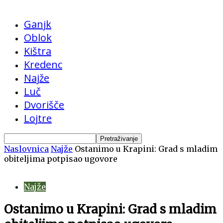
Ganjk
Oblok
Kištra
Kredenc
Najže
Luč
Dvorišče
Lojtre
Naslovnica
Najže
Ostanimo u Krapini: Grad s mladim
obiteljima potpisao ugovore
Najže
Ostanimo u Krapini: Grad s mladim