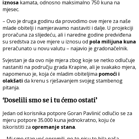
iznosa
kamata, odnosno maksimalno 750 kuna na
mjesec.
– Ovo je druga godinu da provodimo ove mjere za naše
mlade obitelji i namjeravamo nastaviti i dalje. U projekciji
proračuna za slijedeću, ali i naredne godine predviđena
su sredstva za ove mjere u iznosu od
pola milijuna kuna
preračunato u novu valutu – najavio je gradonačelnik.
Svjestan je da ovo nije mjera zbog koje se netko odlučuje
nastaniti na području grada Krapine, ali je svakako mjera,
napomenuo je, koja će mladim obiteljima
pomoći i
olakšati
da krenu s rješavanjem svojeg stambenog
pitanja.
‘Doselili smo se i tu ćemo ostati’
Jedan od korisnika potpore Goran Pavlinić odlučio se za
mjeru potpore 35.000 kuna jednokratno, koju će
iskoristiti za
opremanje stana
.
– Mi smo stan već opremili, no to nisu to bila naša