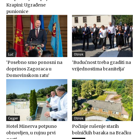
Krapini: Ugrađene
punionice
Luč
Oblok
‘Posebno smo ponosni na
‘Budućnost treba graditi na
doprinos Zagoraca u
vrijednostima branitelja’
Domovinskom ratu’
Cajger
Oblok
Hotel Minerva potpuno
Počinje rušenje starih
obnovljen, u rujnu prvi
bolničkih baraka na Bračku