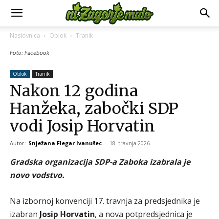
Naslovnica
Oblok
Tranik
Foto: Facebook
Oblok
Tranik
Nakon 12 godina
Hanžeka, zabočki SDP
vodi Josip Horvatin
Autor:
Snježana Flegar Ivanušec
-
18. travnja 2026.
Gradska organizacija SDP-a Zaboka izabrala je
novo vodstvo.
Na izbornoj konvenciji 17. travnja za predsjednika je
izabran
Josip Horvatin
, a nova potpredsjednica je