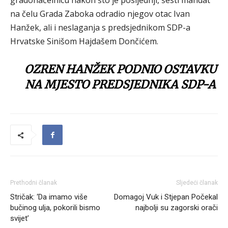
gradonačelnicu nakon što je posljednji, šesti mandat
na čelu Grada Zaboka odradio njegov otac Ivan
Hanžek, ali i neslaganja s predsjednikom SDP-a
Hrvatske Sinišom Hajdašem Dončićem.
OZREN HANŽEK PODNIO OSTAVKU
NA MJESTO PREDSJEDNIKA SDP-A
Prethodni članak
Sljedeći članak
Stričak: ‘Da imamo više
Domagoj Vuk i Stjepan Počekal
bučinog ulja, pokorili bismo
najbolji su zagorski orači
svijet’