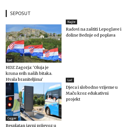
SEPOSUT
Najže
Radovi na zaštiti Lepoglave i
doline Bednje od poplava
Luč
HDZ Zagorja: ‘Oluja je
kruna svih naših bitaka.
Hvala braniteljima’
Luč
Djeca i slobodno vrijeme u
Maču kroz edukativni
projekt
Cajger
Besplatan javni prijevoz u