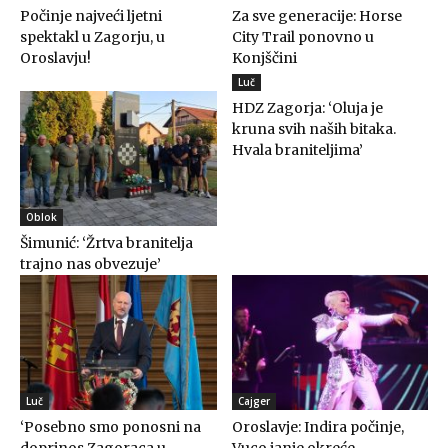
Počinje najveći ljetni
Za sve generacije: Horse
spektakl u Zagorju, u
City Trail ponovno u
Oroslavju!
Konjščini
Luč
HDZ Zagorja: ‘Oluja je
kruna svih naših bitaka.
Hvala braniteljima’
Oblok
Šimunić: ‘Žrtva branitelja
trajno nas obvezuje’
Luč
Cajger
‘Posebno smo ponosni na
Oroslavje: Indira počinje,