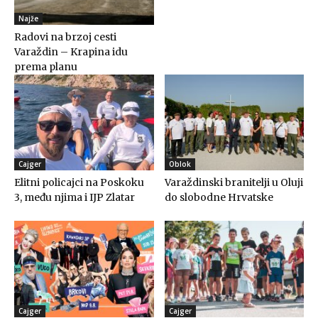
Najže
Radovi na brzoj cesti
Varaždin – Krapina idu
prema planu
Cajger
Oblok
Elitni policajci na Poskoku
Varaždinski branitelji u Oluji
3, među njima i IJP Zlatar
do slobodne Hrvatske
Cajger
Cajger