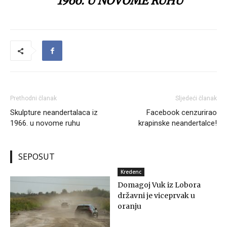
1966. U NOVOME RUHU
Prethodni članak
Sljedeći članak
Skulpture neandertalaca iz
Facebook cenzurirao
1966. u novome ruhu
krapinske neandertalce!
SEPOSUT
Kredenc
Domagoj Vuk iz Lobora
državni je viceprvak u
oranju