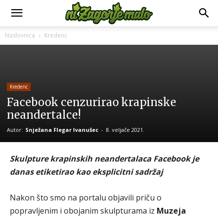
Naslovnica
Kredenc
Kredenc
Facebook cenzurirao krapinske
neandertalce!
Autor:
Snježana Flegar Ivanušec
-
8. veljače 2021.
Skulpture krapinskih neandertalaca Facebook je
danas etiketirao kao eksplicitni sadržaj
Nakon što smo na portalu objavili priču o
popravljenim i obojanim skulpturama iz
Muzeja