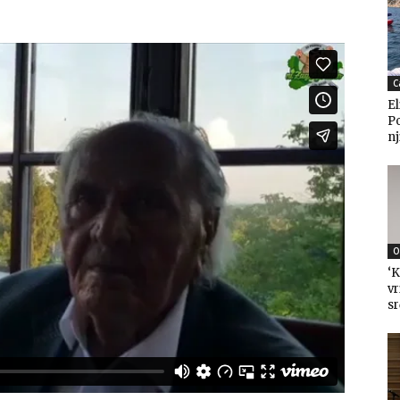
C
El
P
nj
O
‘K
vr
sr