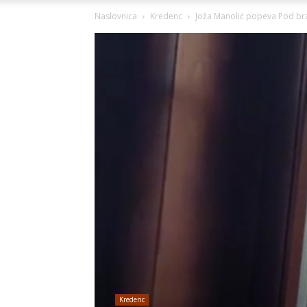
Naslovnica
Kredenc
Joža Manolić popeva Pod braj
Kredenc