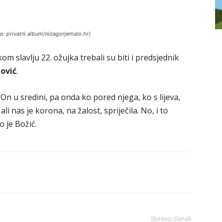
oto: privatni album/nizagorjemalo.hr)
om slavlju 22. ožujka trebali su biti i predsjednik
ović
.
 On u sredini, pa onda ko pored njega, ko s lijeva,
ali nas je korona, na žalost, spriječila. No, i to
o je Božić.
Sljedeći članak