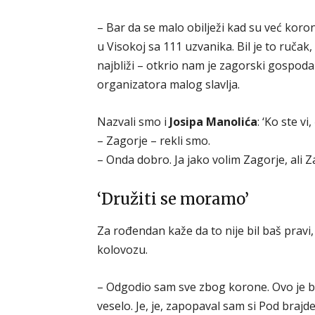
– Bar da se malo obilježi kad su već korona
u Visokoj sa 111 uzvanika. Bil je to ručak,
najbliži – otkrio nam je zagorski gospod
organizatora malog slavlja.
Nazvali smo i
Josipa Manolića
: ‘Ko ste vi
– Zagorje – rekli smo.
– Onda dobro. Ja jako volim Zagorje, ali Z
‘Družiti se moramo’
Za rođendan kaže da to nije bil baš pravi, 
kolovozu.
– Odgodio sam sve zbog korone. Ovo je bio
veselo. Je, je, zapopaval sam si Pod braj