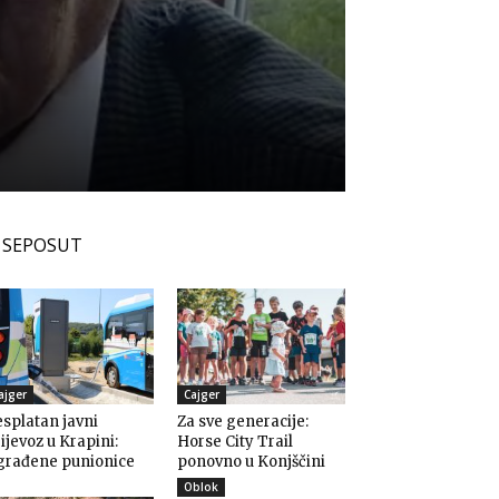
SEPOSUT
ajger
Cajger
splatan javni
Za sve generacije:
ijevoz u Krapini:
Horse City Trail
građene punionice
ponovno u Konjščini
Oblok