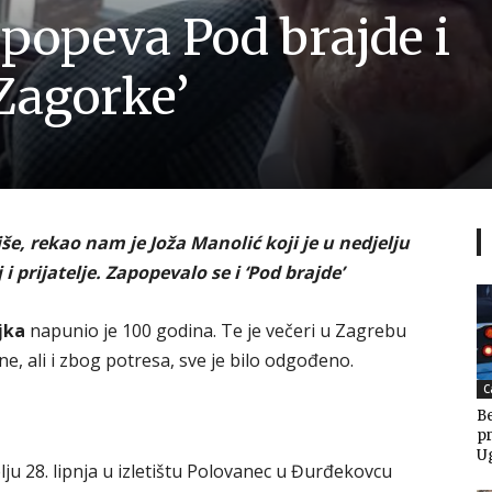
 popeva Pod brajde i
Zagorke’
.
iše, rekao nam je Joža Manolić koji je u nedjelju
i prijatelje. Zapopevalo se i ‘Pod brajde’
jka
napunio je 100 godina. Te je večeri u Zagrebu
ne, ali i zbog potresa, sve je bilo odgođeno.
C
Be
pr
U
elju 28. lipnja u izletištu Polovanec u Đurđekovcu