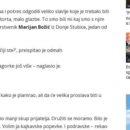
L
 i potres odgodili veliko slavlje koje je trebalo biti
‘
n
 torta, malo glazbe. To smo bili mi kaj smo s njim
u
arstvenik
Marijan Božić
iz Donje Stubice, jedan od
, čiji ste?’, preispitao je odmah.
C
agorke još više – naglasio je.
Po
sp
Or
kako je planirao, ali da će velika proslava biti u
 manji skup prijatelja. Družiti se moramo. Bilo je
de. Volim ja kajkavske popevke. I podravske – rekao