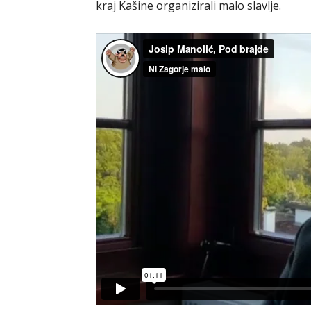
kraj Kašine organizirali malo slavlje.