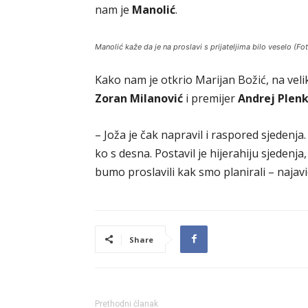
nam je
Manolić
.
Manolić kaže da je na proslavi s prijateljima bilo veselo (F
Kako nam je otkrio Marijan Božić, na velik
Zoran Milanović
i premijer
Andrej Plenk
– Joža je čak napravil i raspored sjedenja.
ko s desna. Postavil je hijerahiju sjedenja, 
bumo proslavili kak smo planirali – najavi
Share
Prethodni članak