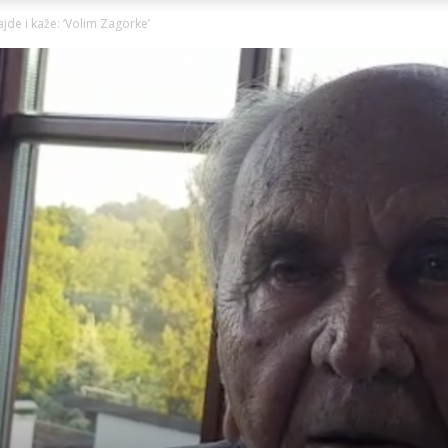
Ni
de i kaže: ‘Volim Zagorke’
Zagorje
malo