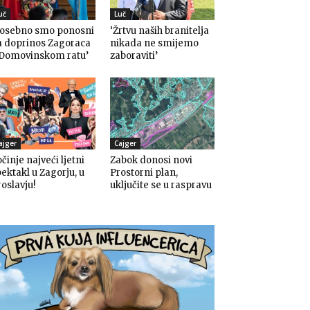
uč
Luč
Posebno smo ponosni
‘Žrtvu naših branitelja
a doprinos Zagoraca
nikada ne smijemo
 Domovinskom ratu’
zaboraviti’
ajger
Cajger
činje najveći ljetni
Zabok donosi novi
ektakl u Zagorju, u
Prostorni plan,
oslavju!
uključite se u raspravu