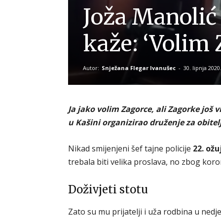
Joža Manolić
kaže: ‘Volim 
Autor:
Snježana Flegar Ivanušec
-
30. lipnja 2020
Ja jako volim Zagorce, ali Zagorke još v
u Kašini organizirao druženje za obitelj 
Nikad smijenjeni šef tajne policije
22. ožu
trebala biti velika proslava, no zbog koro
Doživjeti stotu
Zato su mu prijatelji i uža rodbina u nedj