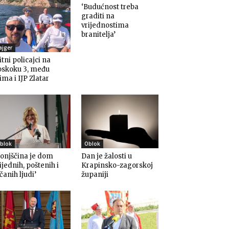
‘Budućnost treba
graditi na
vrijednostima
branitelja’
ajger
itni policajci na
oskoku 3, među
ima i IJP Zlatar
blok
Oblok
onjščina je dom
Dan je žalosti u
ijednih, poštenih i
Krapinsko-zagorskoj
čanih ljudi’
županiji