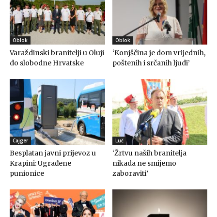
Oblok
Oblok
Varaždinski branitelji u Oluji
‘Konjščina je dom vrijednih,
do slobodne Hrvatske
poštenih i srčanih ljudi’
Cajger
Luč
Besplatan javni prijevoz u
‘Žrtvu naših branitelja
Krapini: Ugrađene
nikada ne smijemo
punionice
zaboraviti’