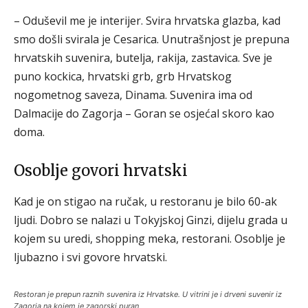
– Oduševil me je interijer. Svira hrvatska glazba, kad
smo došli svirala je Cesarica. Unutrašnjost je prepuna
hrvatskih suvenira, butelja, rakija, zastavica. Sve je
puno kockica, hrvatski grb, grb Hrvatskog
nogometnog saveza, Dinama. Suvenira ima od
Dalmacije do Zagorja – Goran se osjećal skoro kao
doma.
Osoblje govori hrvatski
Kad je on stigao na ručak, u restoranu je bilo 60-ak
ljudi. Dobro se nalazi u Tokyjskoj Ginzi, dijelu grada u
kojem su uredi, shopping meka, restorani. Osoblje je
ljubazno i svi govore hrvatski.
Restoran je prepun raznih suvenira iz Hrvatske. U vitrini je i drveni suvenir iz
Zagorja na kojem je zagorski puran