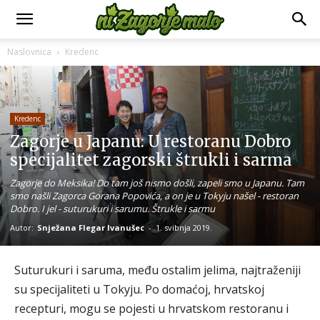
Naslovnica
Kredenc
Kredenc
Zagorje u Japanu: U restoranu Dobro
specijalitet zagorski štrukli i sarma
Zagorje do Meksika! Do tam još nismo došli, zapeli smo u Japanu. Tam
smo našli Zagorca Gorana Popovića, a on je u Tokyju našel - restoran
Dobro. I jel - suturukuri i sarumu. Štrukle i sarmu
Autor:
Snježana Flegar Ivanušec
-
1. svibnja 2019.
Suturukuri i saruma, među ostalim jelima, najtraženiji
su specijaliteti u Tokyju. Po domaćoj, hrvatskoj
recepturi, mogu se pojesti u hrvatskom restoranu i