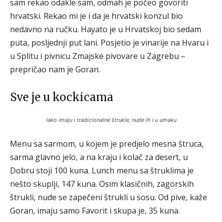
sam rekao odakle sam, odmah je počeo govoriti
hrvatski. Rekao mi je i da je hrvatski konzul bio
nedavno na ručku. Hayato je u Hrvatskoj bio sedam
puta, posljednji put lani. Posjetio je vinarije na Hvaru i
u Splitu i pivnicu Zmajske pivovare u Zagrebu –
prepričao nam je Goran.
Sve je u kockicama
Iako imaju i tradicionalne štrukle, nude ih i u umaku
Menu sa sarmom, u kojem je predjelo mesna štruca,
sarma glavno jelo, a na kraju i kolač za desert, u
Dobru stoji 100 kuna. Lunch menu sa štruklima je
nešto skuplji, 147 kuna. Osim klasičnih, zagorskih
štrukli, nude se zapečeni štrukli u sosu. Od pive, kaže
Goran, imaju samo Favorit i skupa je, 35 kuna.