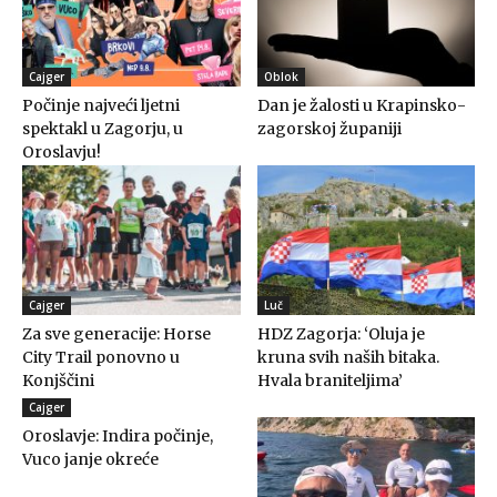
Cajger
Oblok
Počinje najveći ljetni
Dan je žalosti u Krapinsko-
spektakl u Zagorju, u
zagorskoj županiji
Oroslavju!
Cajger
Luč
Za sve generacije: Horse
HDZ Zagorja: ‘Oluja je
City Trail ponovno u
kruna svih naših bitaka.
Konjščini
Hvala braniteljima’
Cajger
Oroslavje: Indira počinje,
Vuco janje okreće