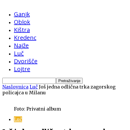
Ganjk
Oblok
Kištra
Kredenc
Najže
Luč
Dvorišče
Lojtre
Naslovnica
Luč
Još jedna odlična trka zagorskog
policajca u Milanu
Foto: Privatni album
Luč