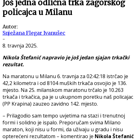
Još jedna odlična trka zagorskog
policajca u Milanu
Autor:
Snježana Flegar Ivanušec
-
8. travnja 2025.
Nikola Štefanić napravio je još jedan sjajan trkački
rezultat.
Na maratonu u Milanu 6. travnja za 02:42:18 istrčao je
42,2 kilometra i od 8104 muških trkača osvojio je 136.
mjesto. Na 25. milanskom maratonu trčalo je 10.263
trkača i trkačica, pa je u ukupnom poretku naš policajac
(PP Krapina) zauzeo zavidno 142. mjesto.
– Prilagodio sam tempo uvjetima na stazi i trenutnoj
formi i solidno je ispalo. Preporučam svima Milano
maraton, koji nisu u formi, da uživaju u gradu i nisu
opterećeni rezultatom – komentirao je
Nikola Štefanić