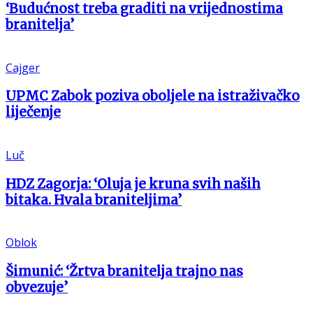
‘Budućnost treba graditi na vrijednostima
branitelja’
Cajger
UPMC Zabok poziva oboljele na istraživačko
liječenje
Luč
HDZ Zagorja: ‘Oluja je kruna svih naših
bitaka. Hvala braniteljima’
Oblok
Šimunić: ‘Žrtva branitelja trajno nas
obvezuje’