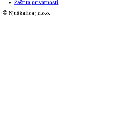
Zaštita privatnosti
© Njuškalica j.d.o.o.