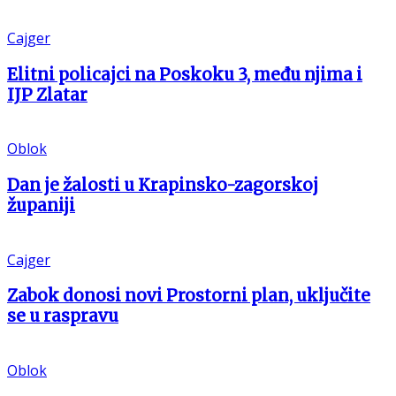
Cajger
Elitni policajci na Poskoku 3, među njima i
IJP Zlatar
Oblok
Dan je žalosti u Krapinsko-zagorskoj
županiji
Cajger
Zabok donosi novi Prostorni plan, uključite
se u raspravu
Oblok