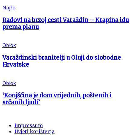
Najže
Radovi na brzoj cesti Varaždin – Krapina idu
prema planu
Oblok
Varaždinski branitelji u Oluji do slobodne
Hrvatske
Oblok
‘Konjščina je dom vrijednih, poštenih i
srčanih ljudi’
Impressum
Uvjeti korištenja