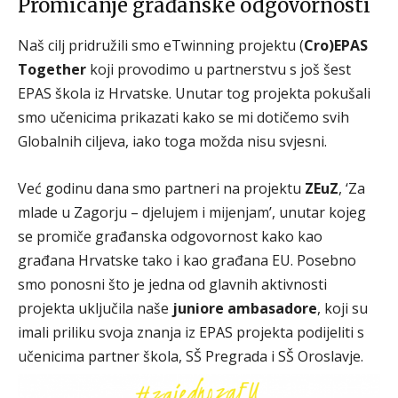
Promicanje građanske odgovornosti
Naš cilj pridružili smo eTwinning projektu (
Cro)EPAS
Together
koji provodimo u partnerstvu s još šest
EPAS škola iz Hrvatske. Unutar tog projekta pokušali
smo učenicima prikazati kako se mi dotičemo svih
Globalnih ciljeva, iako toga možda nisu svjesni.
Već godinu dana smo partneri na projektu
ZEuZ
, ‘Za
mlade u Zagorju – djelujem i mijenjam’, unutar kojeg
se promiče građanska odgovornost kako kao
građana Hrvatske tako i kao građana EU. Posebno
smo ponosni što je jedna od glavnih aktivnosti
projekta uključila naše
juniore ambasadore
, koji su
imali priliku svoja znanja iz EPAS projekta podijeliti s
učenicima partner škola, SŠ Pregrada i SŠ Oroslavje.