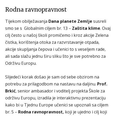
Rodna ravnopravnost
Tijekom obilježavanja
Dana planete Zemlje
susreli
smo se s Globalnim ciljem br. 13 –
Zaštita klime
. Ovaj
cilj često u našoj školi promičemo i kroz akcije Zelena
čistka, korištenja otoka za razvrstavanje otpada,
akcije skupljanja čepova i učenici to s veseljem rade,
ali sada slažu jednu širu sliku što je sve potrebno za
Održivu Europu.
Slijedeći korak došao je sam od sebe obzirom na
potrebu za prilagodbom na nastavu na daljinu.
Prof.
Brkić
, senior ambasador i voditelj projekta Škole za
održivu Europu, izradila je interaktivnu prezentaciju
kako bi u Tjednu Europe učenici se upoznali sa ciljem
br. 5 –
Rodna ravnopravnost,
koji je ujedno i cilj koji