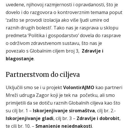
uvedene, njihovoj razmjernosti i opravdanosti, što je
dovelo i do razgovora o kontroverznim temama poput
‘zašto se provodi izolacija ako više ljudi umire od
raznih drugih bolesti’. Tako nas je rasprava u sklopu
predmeta ‘Politika i gospodarstvo’ dovela do rasprave
o održivom zdravstvenom sustavu, što nas je
povezalo s Globalnim ciljem broj 3,
Zdravlje i
blagostanje
.
Partnerstvom do ciljeva
Uključili smo se i u projekt
VolontirAJMO
kao partneri
Mreži udruga Zagor koji je tek na početku, ali smo
primijetili da se dotiču raznih Globalnih ciljeva kao što
su cilj br. 1 –
Iskorjenjivanje siromaštva
, cilj br. 2.-
Iskorjenjivanje gladi
, cilj br. 3 –
Zdravlje i dobrobit
,
te cilj br. 10. –
Smanjenje nejednakosti
.