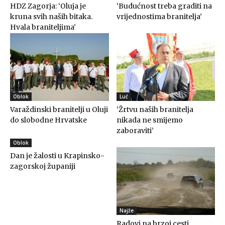
HDZ Zagorja: ‘Oluja je
‘Budućnost treba graditi na
kruna svih naših bitaka.
vrijednostima branitelja’
Hvala braniteljima’
Oblok
Luč
Varaždinski branitelji u Oluji
‘Žrtvu naših branitelja
do slobodne Hrvatske
nikada ne smijemo
zaboraviti’
Oblok
Dan je žalosti u Krapinsko-
zagorskoj županiji
Najže
Radovi na brzoj cesti