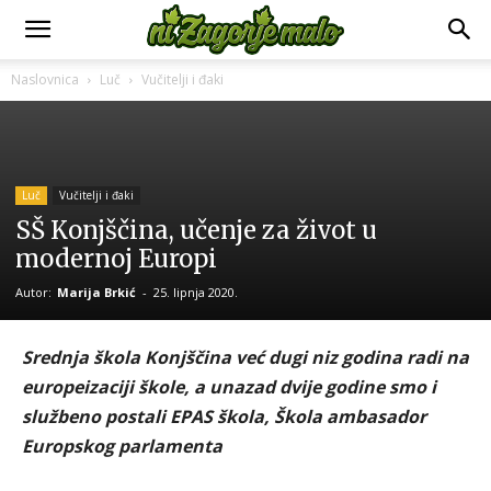
Naslovnica
Luč
Vučitelji i đaki
Luč
Vučitelji i đaki
SŠ Konjščina, učenje za život u
modernoj Europi
Autor:
Marija Brkić
-
25. lipnja 2020.
Srednja škola Konjščina već dugi niz godina radi na
europeizaciji škole, a unazad dvije godine smo i
službeno postali EPAS škola, Škola ambasador
Europskog parlamenta