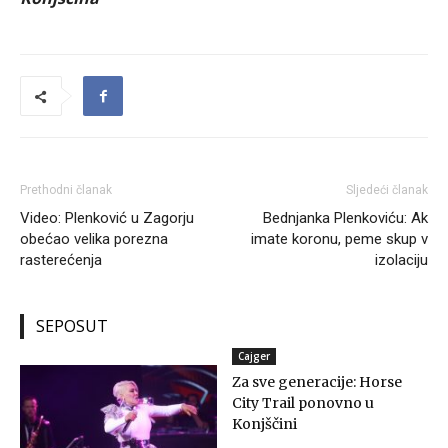
Prethodni članak
Sljedeći članak
Video: Plenković u Zagorju
Bednjanka Plenkoviću: Ak
obećao velika porezna
imate koronu, peme skup v
rasterećenja
izolaciju
SEPOSUT
Cajger
Za sve generacije: Horse
City Trail ponovno u
Konjščini