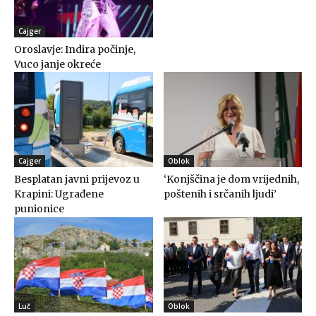
Cajger
Oroslavje: Indira počinje,
Vuco janje okreće
Cajger
Oblok
Besplatan javni prijevoz u
‘Konjščina je dom vrijednih,
Krapini: Ugrađene
poštenih i srčanih ljudi’
punionice
Luč
Oblok