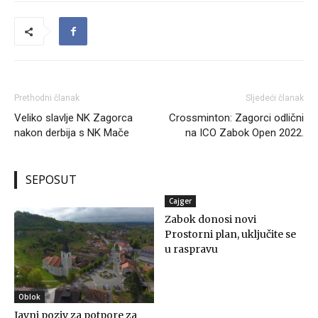
Prethodni članak
Sljedeći članak
Veliko slavlje NK Zagorca
Crossminton: Zagorci odlični
nakon derbija s NK Mače
na ICO Zabok Open 2022.
SEPOSUT
Cajger
Zabok donosi novi
Prostorni plan, uključite se
u raspravu
Oblok
Javni poziv za potpore za