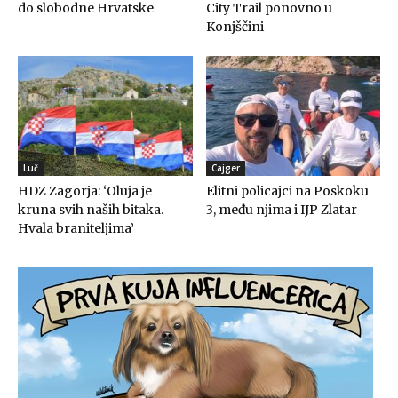
do slobodne Hrvatske
City Trail ponovno u
Konjščini
Luč
Cajger
HDZ Zagorja: ‘Oluja je
Elitni policajci na Poskoku
kruna svih naših bitaka.
3, među njima i IJP Zlatar
Hvala braniteljima’