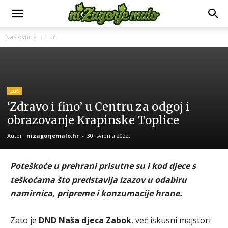
Naslovnica
Luč
Luč
‘Zdravo i fino’ u Centru za odgoj i
obrazovanje Krapinske Toplice
Autor:
nizagorjemalo.hr
-
30. svibnja 2022.
Poteškoće u prehrani prisutne su i kod djece s
teškoćama što predstavlja izazov u odabiru
namirnica, pripreme i konzumacije hrane.
Zato je
DND Naša djeca Zabok
, već iskusni majstori