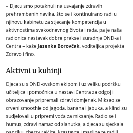
– Djecu smo potaknuli na usvajanje zdravih
prehrambenih navika, što se i kontinuirano radi u
njihovu kabinetu za stjecanje kompetencija u
aktivnostima svakodnevnog života i rada, pa je naša
radionica nastavak dobre prakse i suradnje DND-a i
Centra – kaže J
asenka Borovčak
, voditeljica projekta
Zdravo i fino.
Aktivni u kuhinji
Djeca su s DND-ovskom ekipom i uz veliku podršku
učiteljica i pomoćnica u nastavi Centra za odgoj i
obrazovanje pripremali zdravi domjenak. Miksao se
crveni smoothie od jagoda, banana i jabuka, a klinci su
sudjelovali u pripremi voća za miksanje. Radio se i
humus, zdravi namaz od slanutka, a djeca su sjeckala
papriku, cherry rajčice, krastavce i masline te radili