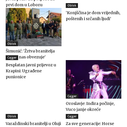
prvi dom u Loboru
Oblok
‘Konjščina je dom vrijednih,
poštenih i srčanih ljudi’
Oblok
Šimunić: ‘Žrtva branitelja
trajno nas obvezuje’
Cajger
Besplatan javni prijevoz u
Krapini: Ugrađene
punionice
Cajger
Oroslavje: Indira počinje,
Vuco janje okreće
Oblok
Cajger
Varaždinski branitelji u Oluji
Za sve generacije: Horse