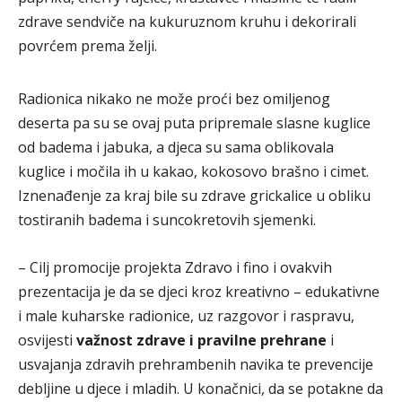
zdrave sendviče na kukuruznom kruhu i dekorirali
povrćem prema želji.
Radionica nikako ne može proći bez omiljenog
deserta pa su se ovaj puta pripremale slasne kuglice
od badema i jabuka, a djeca su sama oblikovala
kuglice i močila ih u kakao, kokosovo brašno i cimet.
Iznenađenje za kraj bile su zdrave grickalice u obliku
tostiranih badema i suncokretovih sjemenki.
– Cilj promocije projekta Zdravo i fino i ovakvih
prezentacija je da se djeci kroz kreativno – edukativne
i male kuharske radionice, uz razgovor i raspravu,
osvijesti
važnost zdrave i pravilne prehrane
i
usvajanja zdravih prehrambenih navika te prevencije
debljine u djece i mladih. U konačnici, da se potakne da