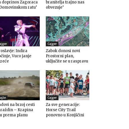
a doprinos Zagoraca
branitelja trajno nas
 Domovinskom ratu’
obvezuje’
ajger
Cajger
oslavje: Indira
Zabok donosi novi
činje, Vuco janje
Prostorni plan,
kreće
uključite se u raspravu
ajže
Cajger
dovi na brzoj cesti
Za sve generacije:
araždin – Krapina
Horse City Trail
du prema planu
ponovno u Konjščini