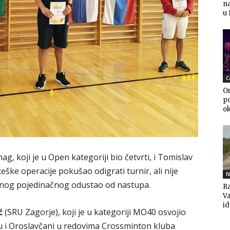
n
u
C
Or
po
o
g, koji je u Open kategoriji bio četvrti, i Tomislav
eške operacije pokušao odigrati turnir, ali nije
N
dnog pojedinačnog odustao od nastupa.
Ra
V
i
ć
(SRU Zagorje), koji je u kategoriji MO40 osvojio
u i Oroslavčani u redovima Crossminton kluba