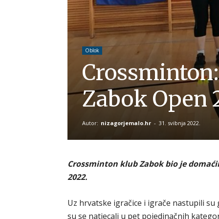
Oblok
Crossminton: 
Zabok Open 
Autor:
nizagorjemalo.hr
-
31. svibnja 2022.
Crossminton klub Zabok bio je domać
2022.
Uz hrvatske igračice i igrače nastupili su 
su se natjecali u pet pojedinačnih kategori