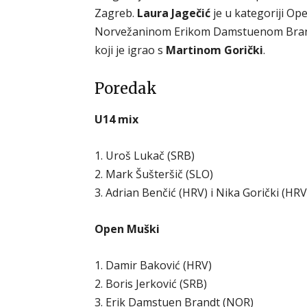
Zagreb.
Laura Jagečić
je u kategoriji Ope
Norvežaninom Erikom Damstuenom Brandto
koji je igrao s
Martinom Gorički
.
Poredak
U14 mix
1. Uroš Lukač (SRB)
2. Mark Šušteršič (SLO)
3. Adrian Benčić (HRV) i Nika Gorički (HRV
Open Muški
1. Damir Baković (HRV)
2. Boris Jerković (SRB)
3. Erik Damstuen Brandt (NOR)