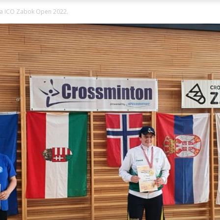
Ni
 na ICO Zabok Open 2022.
Zagorje
malo