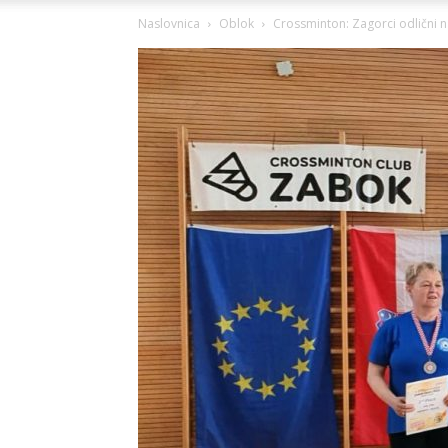
Naslovnica
Oblok
Crossminton: Zagorci odlični