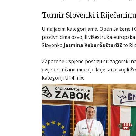
Turnir Slovenki i Riječanin
U najjačim kategorijama, Open za žene i
protivnicima osvojili višestruka europska i
Slovenka
Jasmina Keber Šušteršič
te Ri
Zapažene uspjehe postigli su zagorski natj
dvije brončane medalje koje su osvojili
Že
kategoriji U14 mix.