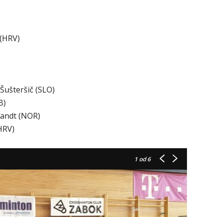
 (HRV)
 Šušteršič (SLO)
B)
randt (NOR)
(HRV)
1
od 6