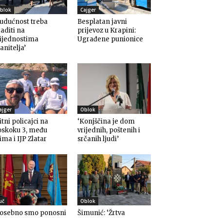
blok
Cajger
udućnost treba
Besplatan javni
aditi na
prijevoz u Krapini:
rijednostima
Ugrađene punionice
anitelja’
ajger
Oblok
itni policajci na
‘Konjščina je dom
oskoku 3, među
vrijednih, poštenih i
ima i IJP Zlatar
srčanih ljudi’
uč
Oblok
Posebno smo ponosni
Šimunić: ‘Žrtva