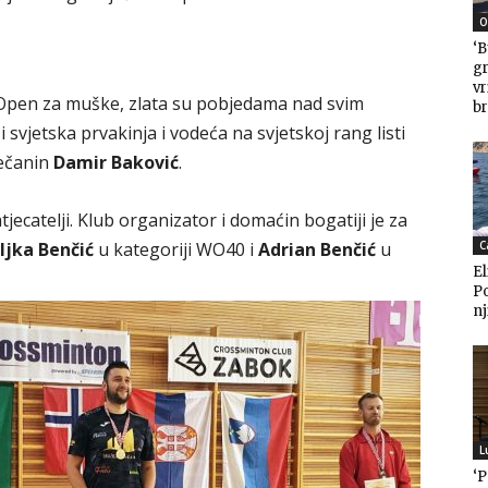
O
u
‘B
gr
v
 Open za muške, zlata su pobjedama nad svim
br
 svjetska prvakinja i vodeća na svjetskoj rang listi
ječanin
Damir Baković
.
ecatelji. Klub organizator i domaćin bogatiji je za
ljka Benčić
u kategoriji WO40 i
Adrian Benčić
u
C
El
P
nj
L
‘