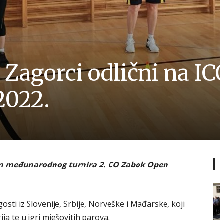
Zagorci odlični na IC
2022.
in međunarodnog turnira 2. CO Zabok Open
gosti iz Slovenije, Srbije, Norveške i Mađarske, koji
ja te u igri mješovitih parova.