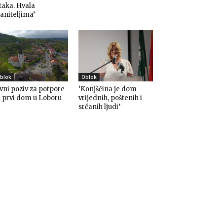
taka. Hvala
aniteljima’
blok
Oblok
vni poziv za potpore
‘Konjščina je dom
 prvi dom u Loboru
vrijednih, poštenih i
srčanih ljudi’