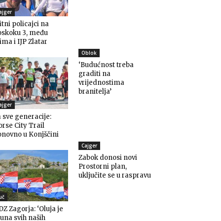
ajger
itni policajci na
oskoku 3, među
ima i IJP Zlatar
Oblok
‘Budućnost treba
graditi na
vrijednostima
branitelja’
ajger
 sve generacije:
rse City Trail
novno u Konjščini
Cajger
Zabok donosi novi
Prostorni plan,
uključite se u raspravu
uč
Z Zagorja: ‘Oluja je
una svih naših