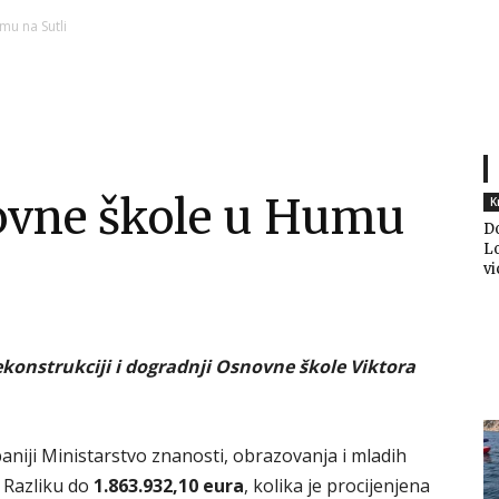
Ni
u na Sutli
Zagorje
ovne škole u Humu
K
D
Lo
vi
malo
konstrukciji i dogradnji Osnovne škole Viktora
aniji Ministarstvo znanosti, obrazovanja i mladih
. Razliku do
1.863.932,10 eura
, kolika je procijenjena