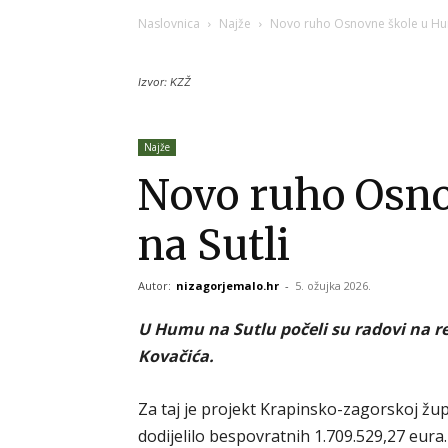
Naslovnica
Najže
Novo ruho Osnovne škole u Hum
Izvor: KZŽ
Najže
Novo ruho Osn
na Sutli
Autor:
nizagorjemalo.hr
-
5. ožujka 2026.
U Humu na Sutlu počeli su radovi na re
Kovačića.
Za taj je projekt Krapinsko-zagorskoj žup
dodijelilo bespovratnih 1.709.529,27 eura