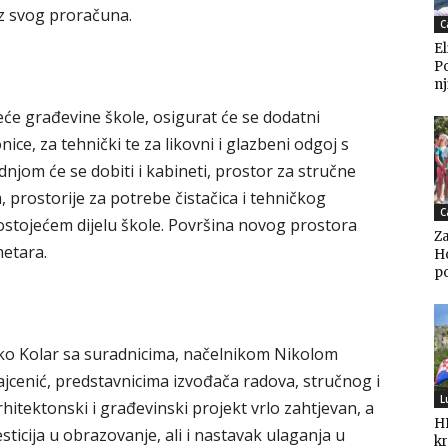
iz svog proračuna.
C
El
P
nj
će građevine škole, osigurat će se dodatni
nice, za tehnički te za likovni i glazbeni odgoj s
njom će se dobiti i kabineti, prostor za stručne
m, prostorije za potrebe čistačica i tehničkog
C
postojećem dijelu škole. Površina novog prostora
Za
metara.
Ho
po
jko Kolar sa suradnicima, načelnikom Nikolom
jcenić, predstavnicima izvođača radova, stručnog i
L
hitektonski i građevinski projekt vrlo zahtjevan, a
HD
sticija u obrazovanje, ali i nastavak ulaganja u
kr