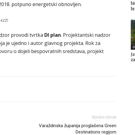
bi
 2018. potpuno energetski obnovljen.
br
: KZŽ)
adzor provodi tvrtka
DI plan
. Projektantski nadzor
oja je ujedno i autor glavnog projekta. Rok za
O
ovoru o dojeli bespovratnih sredstava, projekt
Ja
za
Sljedeći članak
Varaždinska županija proglašena Green
Destinations regijom