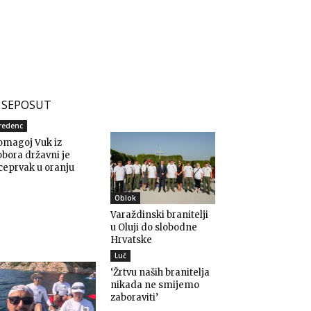
SEPOSUT
redenc
omagoj Vuk iz
bora državni je
ceprvak u oranju
Oblok
Varaždinski branitelji
u Oluji do slobodne
Hrvatske
Luč
‘Žrtvu naših branitelja
nikada ne smijemo
zaboraviti’