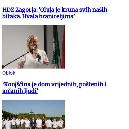
HDZ Zagorja: ‘Oluja je kruna svih naših
bitaka. Hvala braniteljima’
Oblok
‘Konjščina je dom vrijednih, poštenih i
srčanih ljudi’