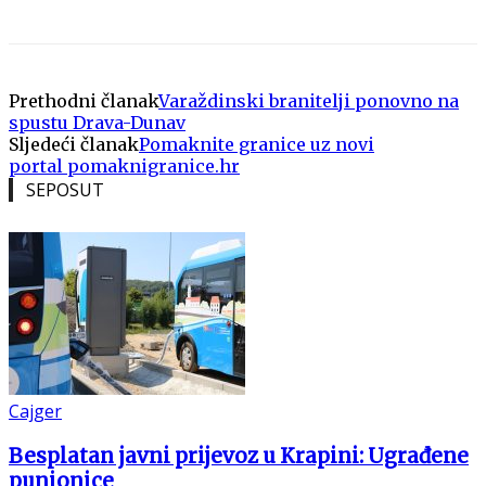
Prethodni članak
Varaždinski branitelji ponovno na
spustu Drava-Dunav
Sljedeći članak
Pomaknite granice uz novi
portal pomaknigranice.hr
SEPOSUT
Cajger
Besplatan javni prijevoz u Krapini: Ugrađene
punionice