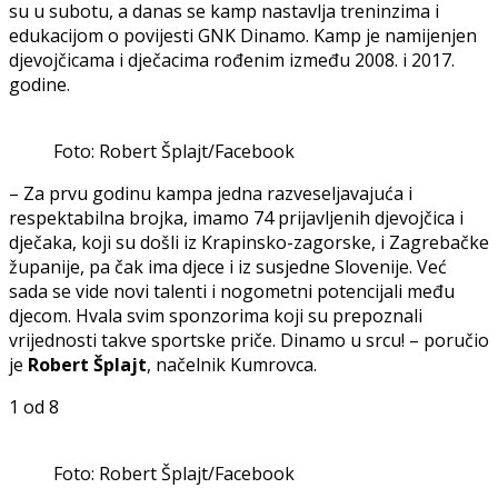
su u subotu, a danas se kamp nastavlja treninzima i
edukacijom o povijesti GNK Dinamo. Kamp je namijenjen
djevojčicama i dječacima rođenim između 2008. i 2017.
godine.
Foto: Robert Šplajt/Facebook
– Za prvu godinu kampa jedna razveseljavajuća i
respektabilna brojka, imamo 74 prijavljenih djevojčica i
dječaka, koji su došli iz Krapinsko-zagorske, i Zagrebačke
županije, pa čak ima djece i iz susjedne Slovenije. Već
sada se vide novi talenti i nogometni potencijali među
djecom. Hvala svim sponzorima koji su prepoznali
vrijednosti takve sportske priče. Dinamo u srcu! – poručio
je
Robert Šplajt
, načelnik Kumrovca.
1
od 8
Foto: Robert Šplajt/Facebook