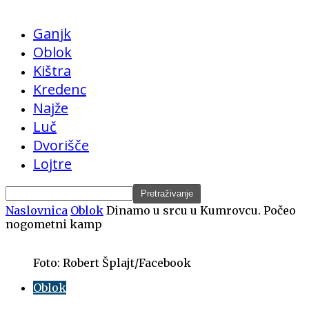
Ganjk
Oblok
Kištra
Kredenc
Najže
Luč
Dvorišče
Lojtre
Naslovnica
Oblok
Dinamo u srcu u Kumrovcu. Počeo
nogometni kamp
Foto: Robert Šplajt/Facebook
Oblok