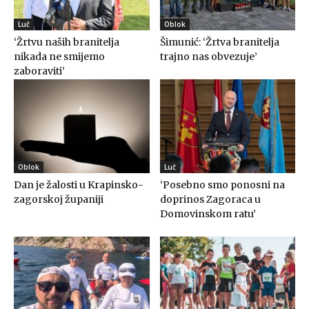
Luč
Oblok
‘Žrtvu naših branitelja
Šimunić: ‘Žrtva branitelja
nikada ne smijemo
trajno nas obvezuje’
zaboraviti’
Oblok
Luč
Dan je žalosti u Krapinsko-
‘Posebno smo ponosni na
zagorskoj županiji
doprinos Zagoraca u
Domovinskom ratu’