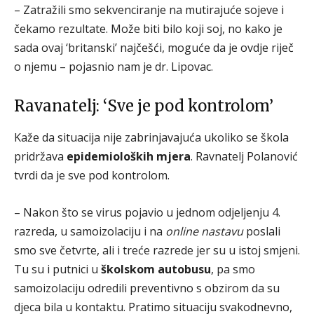
– Zatražili smo sekvenciranje na mutirajuće sojeve i
čekamo rezultate. Može biti bilo koji soj, no kako je
sada ovaj ‘britanski’ najčešći, moguće da je ovdje riječ
o njemu – pojasnio nam je dr. Lipovac.
Ravanatelj: ‘Sve je pod kontrolom’
Kaže da situacija nije zabrinjavajuća ukoliko se škola
pridržava
epidemioloških mjera
. Ravnatelj Polanović
tvrdi da je sve pod kontrolom.
– Nakon što se virus pojavio u jednom odjeljenju 4.
razreda, u samoizolaciju i na
online nastavu
poslali
smo sve četvrte, ali i treće razrede jer su u istoj smjeni.
Tu su i putnici u
školskom autobusu
, pa smo
samoizolaciju odredili preventivno s obzirom da su
djeca bila u kontaktu. Pratimo situaciju svakodnevno,