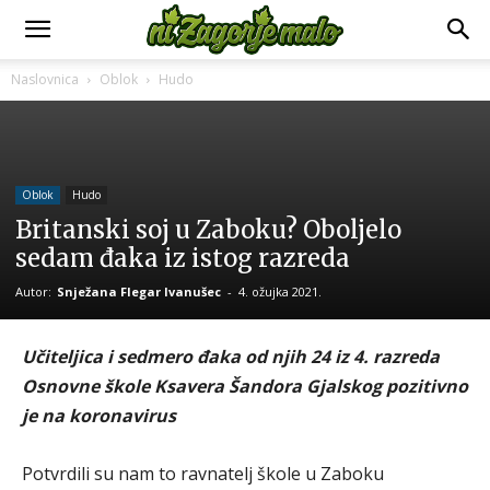
Naslovnica
Oblok
Hudo
Oblok
Hudo
Britanski soj u Zaboku? Oboljelo
sedam đaka iz istog razreda
Autor:
Snježana Flegar Ivanušec
-
4. ožujka 2021.
Učiteljica i sedmero đaka od njih 24 iz 4. razreda
Osnovne škole Ksavera Šandora Gjalskog pozitivno
je na koronavirus
Potvrdili su nam to ravnatelj škole u Zaboku