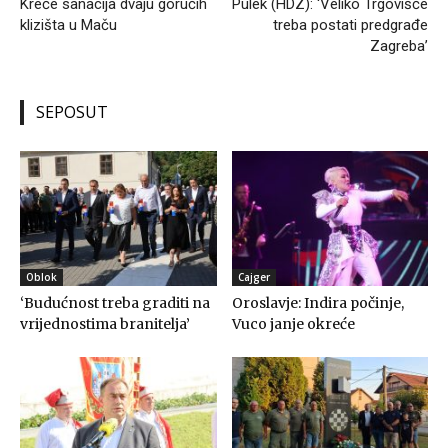
Kreće sanacija dvaju gorućih
Pulek (HDZ): ‘Veliko Trgovišće
klizišta u Maču
treba postati predgrađe
Zagreba’
SEPOSUT
Oblok
Cajger
‘Budućnost treba graditi na
Oroslavje: Indira počinje,
vrijednostima branitelja’
Vuco janje okreće