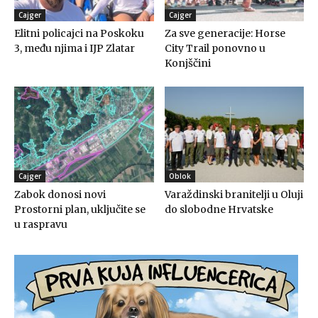
Cajger
Cajger
Elitni policajci na Poskoku
Za sve generacije: Horse
3, među njima i IJP Zlatar
City Trail ponovno u
Konjščini
Cajger
Oblok
Zabok donosi novi
Varaždinski branitelji u Oluji
Prostorni plan, uključite se
do slobodne Hrvatske
u raspravu