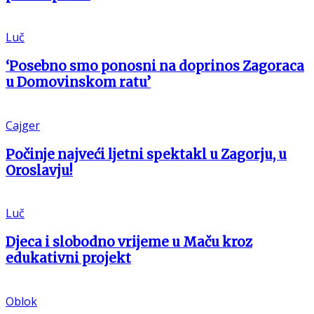
Luč
‘Posebno smo ponosni na doprinos Zagoraca
u Domovinskom ratu’
Cajger
Počinje najveći ljetni spektakl u Zagorju, u
Oroslavju!
Luč
Djeca i slobodno vrijeme u Maču kroz
edukativni projekt
Oblok