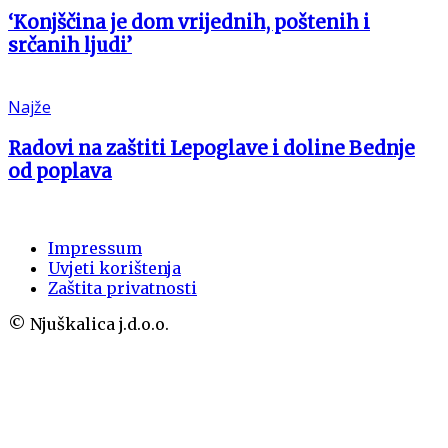
‘Konjščina je dom vrijednih, poštenih i
srčanih ljudi’
Najže
Radovi na zaštiti Lepoglave i doline Bednje
od poplava
Impressum
Uvjeti korištenja
Zaštita privatnosti
© Njuškalica j.d.o.o.