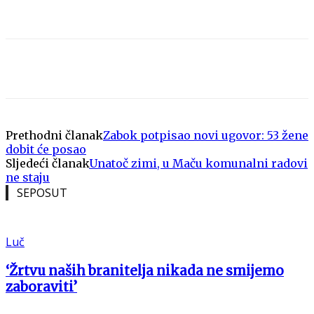
Prethodni članak
Zabok potpisao novi ugovor: 53 žene
dobit će posao
Sljedeći članak
Unatoč zimi, u Maču komunalni radovi
ne staju
SEPOSUT
Luč
‘Žrtvu naših branitelja nikada ne smijemo
zaboraviti’