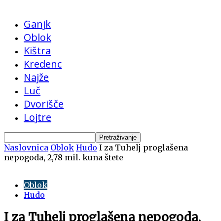
Ganjk
Oblok
Kištra
Kredenc
Najže
Luč
Dvorišče
Lojtre
Naslovnica
Oblok
Hudo
I za Tuhelj proglašena
nepogoda, 2,78 mil. kuna štete
Oblok
Hudo
I za Tuhelj proglašena nepogoda,