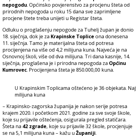
nepogodu
. Općinsko povjerenstvo za procjenu šteta od
prirodnih nepogoda u roku 15 dana sve zaprimljene
procjene štete treba unijeti u Registar šteta.
Odluku o proglašenju nepogode za Tuhelj župan je donio
18. siječnja, dok je za
Krapinske Toplice
ona donesena
11. siječnja. Tamo je materijalna šteta od potresa
procijenjena na više od 4,2 milijuna kuna. Najveća je na
Osnovnoj školi, više od dva milijuna. Tri dana kasnije, 14.
siječnja, proglašena je i prirodna nepogoda za
Općinu
Kumrovec
. Procijenjena šteta je 850.000,00 kuna.
U Krapinskim Toplicama oštećeno je 36 objekata. Najv
milijuna kuna
– Krapinsko-zagorska županija je nakon serije potresa
krajem 2020. i početkom 2021. godine za sve svoje škole,
koje su prijavile oštećenja, osigurala pregled statičara.
Šteta na
42 zgrade
, koje su prijavile 32 škole, procjenjuje
se na 5,1 milijuna kuna – kažu u
Županiji
.