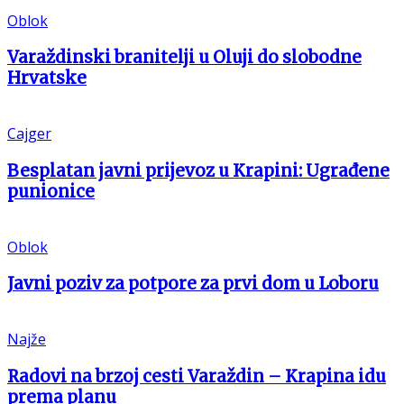
Oblok
Varaždinski branitelji u Oluji do slobodne
Hrvatske
Cajger
Besplatan javni prijevoz u Krapini: Ugrađene
punionice
Oblok
Javni poziv za potpore za prvi dom u Loboru
Najže
Radovi na brzoj cesti Varaždin – Krapina idu
prema planu