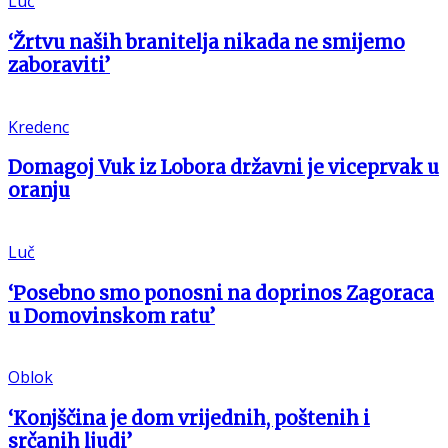
Luč
‘Žrtvu naših branitelja nikada ne smijemo
zaboraviti’
Kredenc
Domagoj Vuk iz Lobora državni je viceprvak u
oranju
Luč
‘Posebno smo ponosni na doprinos Zagoraca
u Domovinskom ratu’
Oblok
‘Konjščina je dom vrijednih, poštenih i
srčanih ljudi’