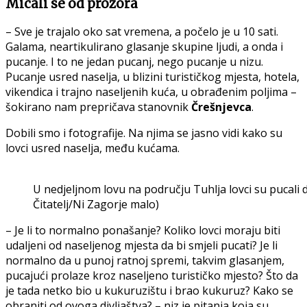
Micali se od prozora
– Sve je trajalo oko sat vremena, a počelo je u 10 sati.
Galama, neartikulirano glasanje skupine ljudi, a onda i
pucanje. I to ne jedan pucanj, nego pucanje u nizu.
Pucanje usred naselja, u blizini turističkog mjesta, hotela,
vikendica i trajno naseljenih kuća, u obrađenim poljima –
šokirano nam prepričava stanovnik
Črešnjevca
.
Dobili smo i fotografije. Na njima se jasno vidi kako su
lovci usred naselja, među kućama.
U nedjeljnom lovu na području Tuhlja lovci su pucali 
Čitatelj/Ni Zagorje malo)
– Je li to normalno ponašanje? Koliko lovci moraju biti
udaljeni od naseljenog mjesta da bi smjeli pucati? Je li
normalno da u punoj ratnoj spremi, takvim glasanjem,
pucajući prolaze kroz naseljeno turističko mjesto? Što da
je tada netko bio u kukuruzištu i brao kukuruz? Kako se
obraniti od ovoga divljaštva? – niz je pitanja koja su