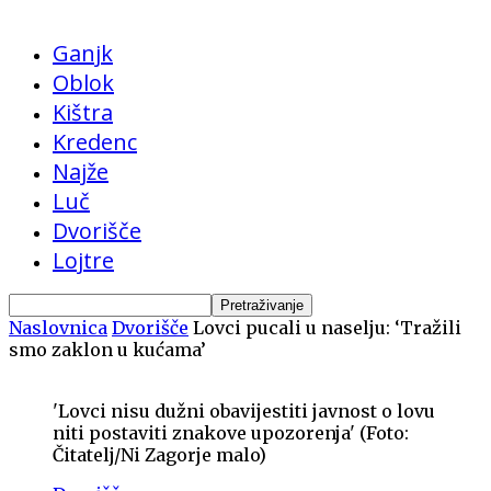
Ganjk
Oblok
Kištra
Kredenc
Najže
Luč
Dvorišče
Lojtre
Naslovnica
Dvorišče
Lovci pucali u naselju: ‘Tražili
smo zaklon u kućama’
'Lovci nisu dužni obavijestiti javnost o lovu
niti postaviti znakove upozorenja' (Foto:
Čitatelj/Ni Zagorje malo)