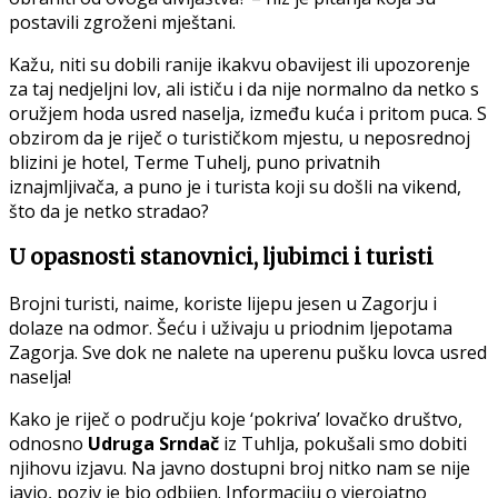
postavili zgroženi mještani.
Kažu, niti su dobili ranije ikakvu obavijest ili upozorenje
za taj nedjeljni lov, ali ističu i da nije normalno da netko s
oružjem hoda usred naselja, između kuća i pritom puca. S
obzirom da je riječ o turističkom mjestu, u neposrednoj
blizini je hotel, Terme Tuhelj, puno privatnih
iznajmljivača, a puno je i turista koji su došli na vikend,
što da je netko stradao?
U opasnosti stanovnici, ljubimci i turisti
Brojni turisti, naime, koriste lijepu jesen u Zagorju i
dolaze na odmor. Šeću i uživaju u priodnim ljepotama
Zagorja. Sve dok ne nalete na uperenu pušku lovca usred
naselja!
Kako je riječ o području koje ‘pokriva’ lovačko društvo,
odnosno
Udruga Srndač
iz Tuhlja, pokušali smo dobiti
njihovu izjavu. Na javno dostupni broj nitko nam se nije
javio, poziv je bio odbijen. Informaciju o vjerojatno