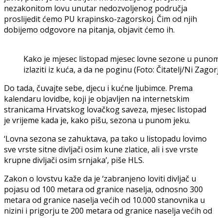
nezakonitom lovu unutar nedozvoljenog područja
proslijedit ćemo PU krapinsko-zagorskoj. Čim od njih
dobijemo odgovore na pitanja, objavit ćemo ih.
Kako je mjesec listopad mjesec lovne sezone u punom j
izlaziti iz kuća, a da ne poginu (Foto: Čitatelj/Ni Zago
Do tada, čuvajte sebe, djecu i kućne ljubimce. Prema
kalendaru lovidbe, koji je objavljen na internetskim
stranicama Hrvatskog lovačkog saveza, mjesec listopad
je vrijeme kada je, kako pišu, sezona u punom jeku.
‘Lovna sezona se zahuktava, pa tako u listopadu lovimo
sve vrste sitne divljači osim kune zlatice, ali i sve vrste
krupne divljači osim srnjaka’, piše HLS.
Zakon o lovstvu kaže da je ‘zabranjeno loviti divljač u
pojasu od 100 metara od granice naselja, odnosno 300
metara od granice naselja većih od 10.000 stanovnika u
nizini i prigorju te 200 metara od granice naselja većih od