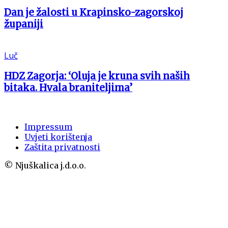
Dan je žalosti u Krapinsko-zagorskoj
županiji
Luč
HDZ Zagorja: ‘Oluja je kruna svih naših
bitaka. Hvala braniteljima’
Impressum
Uvjeti korištenja
Zaštita privatnosti
© Njuškalica j.d.o.o.