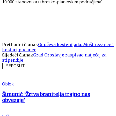
10.000 stanovnika u brdsko-planinskim područjima’.
Prethodni članak
Gupčeva kestenijada: Mošt rezanec i
kostanj pucanec
Sljedeći članak
Grad Oroslavje raspisao natječaj za
stipendije
SEPOSUT
Oblok
Šimunić: ‘Žrtva branitelja trajno nas
obvezuje’