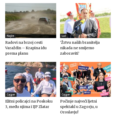
Najže
Luč
Radovi na brzoj cesti
‘Žrtvu naših branitelja
Varaždin – Krapina idu
nikada ne smijemo
prema planu
zaboraviti’
Cajger
Cajger
Elitni policajci na Poskoku
Počinje najveći ljetni
3, među njima i IJP Zlatar
spektakl u Zagorju, u
Oroslavju!