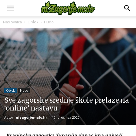
Naslovnica
Oblok
Hudo
Oblok
Hudo
Sve zagorske srednje škole prelaze na
‘online’ nastavu
Autor:
nizagorjemalo.hr
-
10. prosinca 2020.
Krapinsko-zagorska županija danas ima najveći