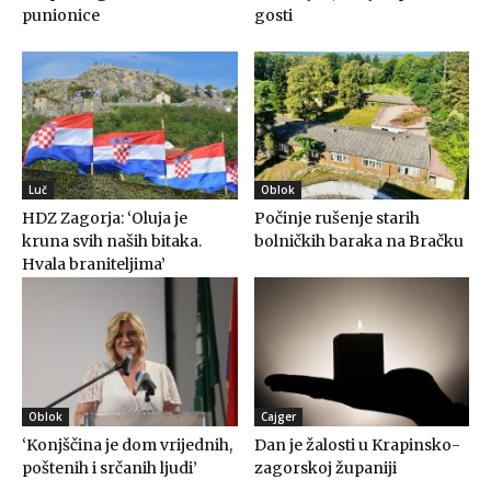
punionice
gosti
Luč
Oblok
HDZ Zagorja: ‘Oluja je
Počinje rušenje starih
kruna svih naših bitaka.
bolničkih baraka na Bračku
Hvala braniteljima’
Oblok
Cajger
‘Konjščina je dom vrijednih,
Dan je žalosti u Krapinsko-
poštenih i srčanih ljudi’
zagorskoj županiji