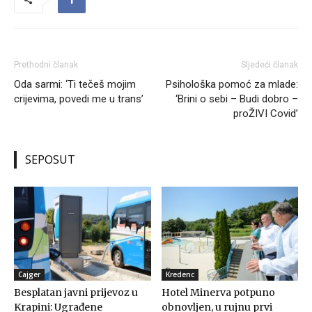
Prethodni članak
Sljedeći članak
Oda sarmi: ‘Ti tečeš mojim
Psihološka pomoć za mlade:
crijevima, povedi me u trans’
‘Brini o sebi – Budi dobro –
proŽIVI Covid’
SEPOSUT
Cajger
Kredenc
Besplatan javni prijevoz u
Hotel Minerva potpuno
Krapini: Ugrađene
obnovljen, u rujnu prvi