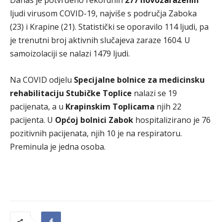
Danas je potvrđeno rekordnih
277 novozaraženih
ljudi virusom COVID-19, najviše s područja Zaboka
(23) i Krapine (21). Statistički se oporavilo 114 ljudi, pa
je trenutni broj aktivnih slučajeva zaraze 1604. U
samoizolaciji se nalazi 1479 ljudi.
Na COVID odjelu
Specijalne bolnice za medicinsku
rehabilitaciju Stubičke Toplice
nalazi se 19
pacijenata, a u
Krapinskim Toplicama
njih 22
pacijenta. U
Općoj bolnici Zabok
hospitalizirano je 76
pozitivnih pacijenata, njih 10 je na respiratoru.
Preminula je jedna osoba.