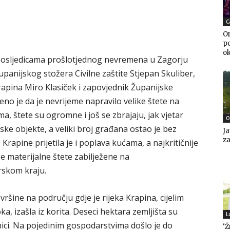
C
Or
po
o
 posljedicama prošlotjednog nevremena u Zagorju
upanijskog stožera Civilne zaštite Stjepan Skuliber,
Krapina Miro Klasiček i zapovjednik Županijske
no je da je nevrijeme napravilo velike štete na
a, štete su ogromne i još se zbrajaju, jak vjetar
O
ske objekte, a veliki broj građana ostao je bez
Ja
za
 Krapine prijetila je i poplava kućama, a najkritičnije
e materijalne štete zabilježene na
rskom kraju.
šine na području gdje je rijeka Krapina, cijelim
, izašla iz korita. Deseci hektara zemljišta su
L
dnici. Na pojedinim gospodarstvima došlo je do
‘Ž