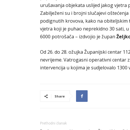
urušavanja objekata uslijed jakog vjetra pr
Zabilježeni su i brojni slučajevi oštećen
podignutih krovova, kako na obiteljskim
vjetra koji je puhao neprekidno 30 sati, 
6000 potrošača – izdvojio je župan
Željk
Od 26. do 28. ožujka Županijski centar 112
nevrijeme. Vatrogasni operativni centar za
intervencija u kojima je sudjelovalo 1300 
Share
Prethodni članak