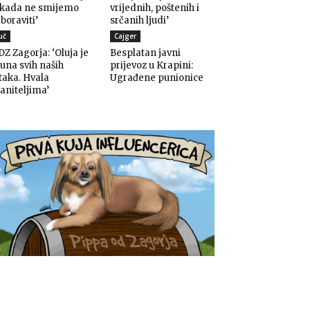
ikada ne smijemo
vrijednih, poštenih i
boraviti’
srčanih ljudi’
uč
Cajger
Z Zagorja: ‘Oluja je
Besplatan javni
una svih naših
prijevoz u Krapini:
taka. Hvala
Ugrađene punionice
aniteljima’