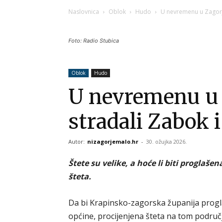
Naslovnica
Oblok
Hudo
U nevremenu u Zagorju
Foto: Radio Stubica
Oblok
Hudo
U nevremenu u 
stradali Zabok i
Autor:
nizagorjemalo.hr
-
30. ožujka 2026.
Štete su velike, a hoće li biti progla
šteta.
Da bi Krapinsko-zagorska županija progl
općine, procijenjena šteta na tom područ