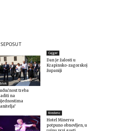
SEPOSUT
Cajger
Dan je žalosti u
Krapinsko-zagorskoj
županiji
blok
udućnost treba
aditi na
rijednostima
anitelja’
Kredenc
Hotel Minerva
potpuno obnovljen, u
rujnu prvi gosti