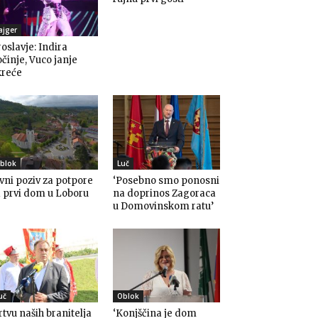
ajger
oslavje: Indira
činje, Vuco janje
kreće
blok
Luč
vni poziv za potpore
‘Posebno smo ponosni
 prvi dom u Loboru
na doprinos Zagoraca
u Domovinskom ratu’
uč
Oblok
rtvu naših branitelja
‘Konjščina je dom