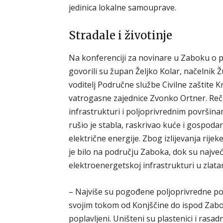
jedinica lokalne samouprave.
Stradale i životinje
Na konferenciji za novinare u Zaboku o
govorili su župan Željko Kolar, načelnik Ž
voditelj Područne službe Civilne zaštite 
vatrogasne zajednice Zvonko Ortner. Reče
infrastrukturi i poljoprivrednim površinam
rušio je stabla, raskrivao kuće i gospodar
električne energije. Zbog izlijevanja rijeke
je bilo na području Zaboka, dok su najveć
elektroenergetskoj infrastrukturi u zlata
– Najviše su pogođene poljoprivredne povr
svojim tokom od Konjščine do ispod Zaboka
poplavljeni. Uništeni su plastenici i rasa