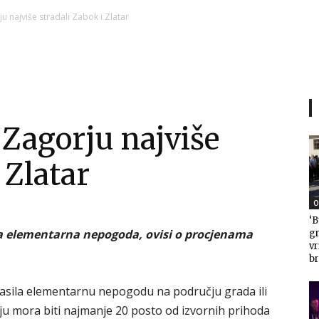
Ni
 najviše stradali Zabok i Zlatar
Zagorje
Zagorju najviše
 Zlatar
malo
O
‘B
šena elementarna nepogoda, ovisi o procjenama
gr
v
br
asila elementarnu nepogodu na području grada ili
ju mora biti najmanje 20 posto od izvornih prihoda