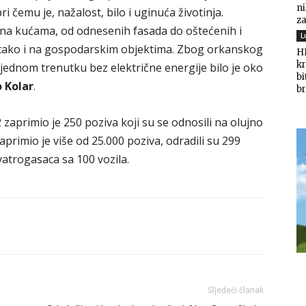
n
i čemu je, nažalost, bilo i uginuća životinja.
za
ja na kućama, od odnesenih fasada do oštećenih i
L
 tako i na gospodarskim objektima. Zbog orkanskog
HD
kr
u jednom trenutku bez električne energije bilo je oko
bi
o Kolar
.
br
 zaprimio je 250 poziva koji su se odnosili na olujno
primio je više od 25.000 poziva, odradili su 299
vatrogasaca sa 100 vozila.
Sljedeći članak