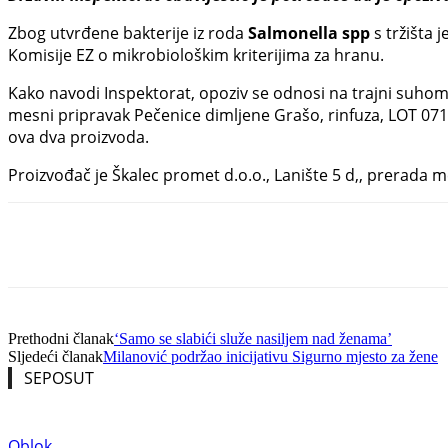
Zbog utvrđene bakterije iz roda
Salmonella spp
s tržišta 
Komisije EZ o mikrobiološkim kriterijima za hranu.
Kako navodi Inspektorat, opoziv se odnosi na trajni suhome
mesni pripravak Pečenice dimljene Grašo, rinfuza, LOT 0711
ova dva proizvoda.
Proizvođač je Škalec promet d.o.o., Lanište 5 d,, prerada m
Share
Prethodni članak
‘Samo se slabići služe nasiljem nad ženama’
Sljedeći članak
Milanović podržao inicijativu Sigurno mjesto za žene
SEPOSUT
Oblok