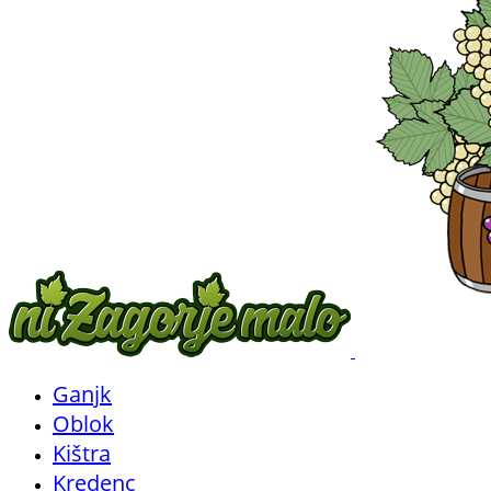
Ganjk
Oblok
Kištra
Kredenc