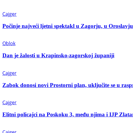
Cajger
Počinje najveći ljetni spektakl u Zagorju, u Oroslavju
Oblok
Dan je žalosti u Krapinsko-zagorskoj županiji
Cajger
Zabok donosi novi Prostorni plan, uključite se u ras
Cajger
Elitni policajci na Poskoku 3, među njima i IJP Zlata
Cajger