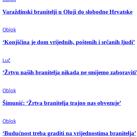
Varaždinski branitelji u Oluji do slobodne Hrvatske
Oblok
‘Konjščina je dom vrijednih, poštenih i srčanih ljudi’
Luč
‘Žrtvu naših branitelja nikada ne smijemo zaboraviti
Oblok
Šimunić: ‘Žrtva branitelja trajno nas obvezuje’
Oblok
‘Budućnost treba graditi na vrijednostima branitelja’