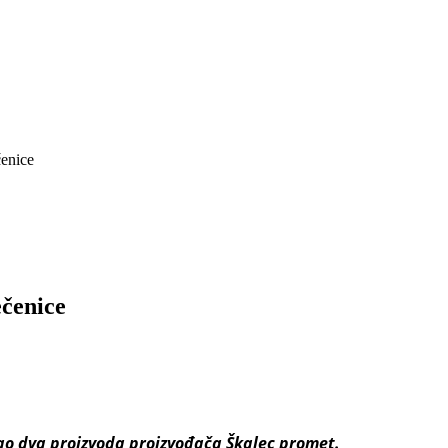
čenice
ečenice
vao dva proizvoda proizvođača Škalec promet.