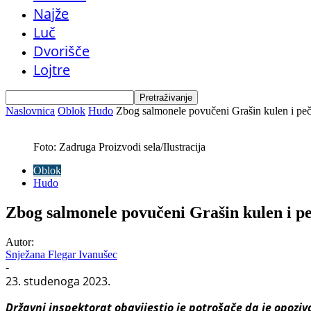
Najže
Luč
Dvorišče
Lojtre
Naslovnica
Oblok
Hudo
Zbog salmonele povučeni Grašin kulen i pe
Foto: Zadruga Proizvodi sela/Ilustracija
Oblok
Hudo
Zbog salmonele povučeni Grašin kulen i p
Autor:
Snježana Flegar Ivanušec
-
23. studenoga 2023.
Državni inspektorat obavijestio je potrošače da je opozi