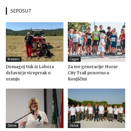
SEPOSUT
Kredenc
Cajger
Domagoj Vuk iz Lobora
Za sve generacije: Horse
državni je viceprvak u
City Trail ponovno u
oranju
Konjščini
Oblok
Oblok