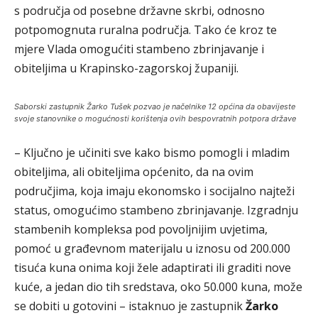
s područja od posebne državne skrbi, odnosno
potpomognuta ruralna područja. Tako će kroz te
mjere Vlada omogućiti stambeno zbrinjavanje i
obiteljima u Krapinsko-zagorskoj županiji.
Saborski zastupnik Žarko Tušek pozvao je načelnike 12 općina da obavijeste
svoje stanovnike o mogućnosti korištenja ovih bespovratnih potpora države
– Ključno je učiniti sve kako bismo pomogli i mladim
obiteljima, ali obiteljima općenito, da na ovim
područjima, koja imaju ekonomsko i socijalno najteži
status, omogućimo stambeno zbrinjavanje. Izgradnju
stambenih kompleksa pod povoljnijim uvjetima,
pomoć u građevnom materijalu u iznosu od 200.000
tisuća kuna onima koji žele adaptirati ili graditi nove
kuće, a jedan dio tih sredstava, oko 50.000 kuna, može
se dobiti u gotovini – istaknuo je zastupnik
Žarko