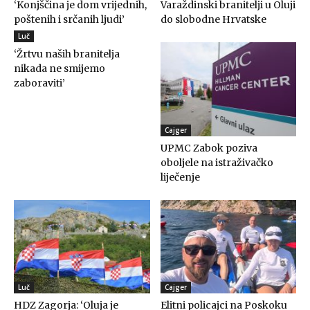
‘Konjščina je dom vrijednih,
Varaždinski branitelji u Oluji
poštenih i srčanih ljudi’
do slobodne Hrvatske
Luč
‘Žrtvu naših branitelja
nikada ne smijemo
zaboraviti’
Cajger
UPMC Zabok poziva
oboljele na istraživačko
liječenje
Luč
Cajger
HDZ Zagorja: ‘Oluja je
Elitni policajci na Poskoku