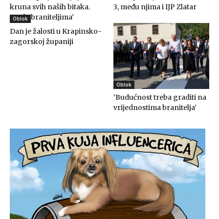
kruna svih naših bitaka.
3, među njima i IJP Zlatar
Hvala braniteljima’
Oblok
Dan je žalosti u Krapinsko-
zagorskoj županiji
Oblok
‘Budućnost treba graditi na
vrijednostima branitelja’