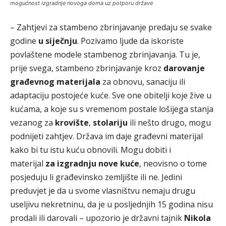
mogućnost izgradnje novoga doma uz potporu države
– Zahtjevi za stambeno zbrinjavanje predaju se svake
godine
u siječnju
. Pozivamo ljude da iskoriste
povlaštene modele stambenog zbrinjavanja. Tu je,
prije svega, stambeno zbrinjavanje kroz
darovanje
građevnog materijala
za obnovu, sanaciju ili
adaptaciju postojeće kuće. Sve one obitelji koje žive u
kućama, a koje su s vremenom postale lošijega stanja
vezanog za
krovište
,
stolariju
ili nešto drugo, mogu
podnijeti zahtjev. Država im daje građevni materijal
kako bi tu istu kuću obnovili. Mogu dobiti i
materijal
za izgradnju nove kuće
, neovisno o tome
posjeduju li građevinsko zemljište ili ne. Jedini
preduvjet je da u svome vlasništvu nemaju drugu
useljivu nekretninu, da je u posljednjih 15 godina nisu
prodali ili darovali – upozorio je državni tajnik
Nikola