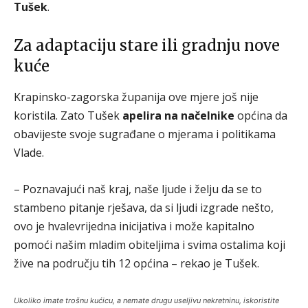
Tušek
.
Za adaptaciju stare ili gradnju nove
kuće
Krapinsko-zagorska županija ove mjere još nije
koristila. Zato Tušek
apelira na načelnike
općina da
obavijeste svoje sugrađane o mjerama i politikama
Vlade.
– Poznavajući naš kraj, naše ljude i želju da se to
stambeno pitanje rješava, da si ljudi izgrade nešto,
ovo je hvalevrijedna inicijativa i može kapitalno
pomoći našim mladim obiteljima i svima ostalima koji
žive na području tih 12 općina – rekao je Tušek.
Ukoliko imate trošnu kućicu, a nemate drugu useljivu nekretninu, iskoristite