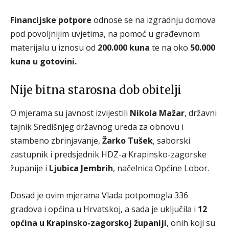
Financijske potpore
odnose se na izgradnju domova
pod povoljnijim uvjetima, na pomoć u građevnom
materijalu u iznosu od
200.000 kuna
te na oko
50.000
kuna u gotovini.
Nije bitna starosna dob obitelji
O mjerama su javnost izvijestili
Nikola Mažar
, državni
tajnik Središnjeg državnog ureda za obnovu i
stambeno zbrinjavanje,
Žarko Tušek
, saborski
zastupnik i predsjednik HDZ-a Krapinsko-zagorske
županije i
Ljubica Jembrih
, načelnica Općine Lobor.
Dosad je ovim mjerama Vlada potpomogla 336
gradova i općina u Hrvatskoj, a sada je uključila i
12
općina u Krapinsko-zagorskoj županiji
, onih koji su