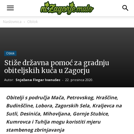
Naslovnica
Oblok
Oblok
Stiže državna pomoć za gradnju
obiteljskih kuća u Zagorju
Autor:
Snježana Flegar Ivanušec
-
22. prosinca 2020.
Obitelji s područja Mača, Petrovskog, Hraščine,
Budinščine, Lobora, Zagorskih Sela, Kraljevca na
Sutli, Desinića, Mihovljana, Gornje Stubice,
Kumrovca i Tuhlja mogu koristiti mjeru
stambenog zbrinjavanja