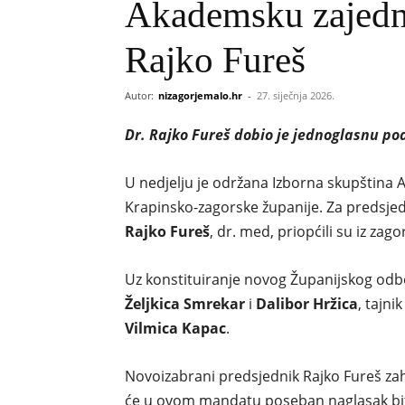
Akademsku zajedn
Rajko Fureš
Autor:
nizagorjemalo.hr
-
27. siječnja 2026.
Dr. Rajko Fureš dobio je jednoglasnu pod
U nedjelju je održana Izborna skupština 
Krapinsko-zagorske županije. Za predsjedni
Rajko Fureš
, dr. med, priopćili su iz za
Uz konstituiranje novog Županijskog odbor
Željkica Smrekar
i
Dalibor Hržica
, tajni
Vilmica Kapac
.
Novoizabrani predsjednik Rajko Fureš za
će u ovom mandatu poseban naglasak biti 