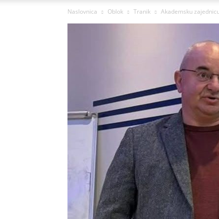
Naslovnica
Oblok
Tranik
Akademsku zajednicu 