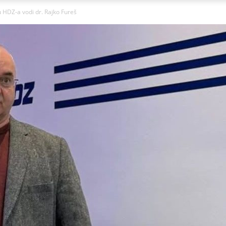
Ni
HDZ-a vodi dr. Rajko Fureš
Zagorje
malo