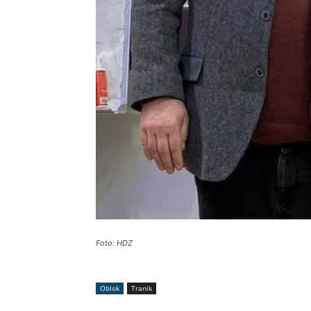
Foto: HDZ
Oblok
Tranik