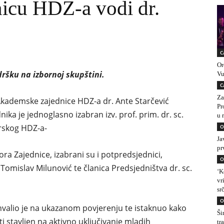
icu HDZ-a vodi dr.
C
Or
ršku na izbornoj skupštini.
Vu
C
Za
Akademske zajednice HDZ-a dr. Ante Starčević
Pr
ka je jednoglasno izabran izv. prof. prim. dr. sc.
u 
gorskog HDZ-a-
O
Ja
pr
a Zajednice, izabrani su i potpredsjednici,
O
k Tomislav Milunović te članica Predsjedništva dr. sc.
‘K
vr
sr
O
hvalio je na ukazanom povjerenju te istaknuo kako
Ši
stavljen na aktivno uključivanje mladih
tr