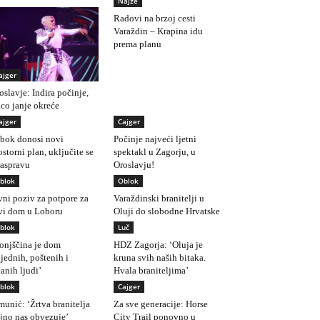
Najže
Radovi na brzoj cesti
Varaždin – Krapina idu
prema planu
ajger
oslavje: Indira počinje,
co janje okreće
ajger
Cajger
bok donosi novi
Počinje najveći ljetni
ostorni plan, uključite se
spektakl u Zagorju, u
raspravu
Oroslavju!
blok
Oblok
vni poziv za potpore za
Varaždinski branitelji u
vi dom u Loboru
Oluji do slobodne Hrvatske
blok
Luč
onjščina je dom
HDZ Zagorja: ‘Oluja je
ijednih, poštenih i
kruna svih naših bitaka.
čanih ljudi’
Hvala braniteljima’
blok
Cajger
munić: ‘Žrtva branitelja
Za sve generacije: Horse
ajno nas obvezuje’
City Trail ponovno u