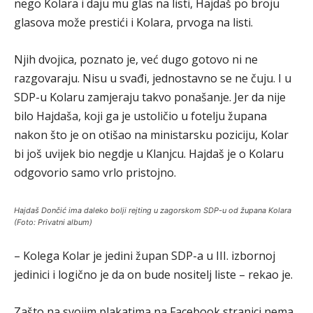
nego Kolara i daju mu glas na listi, Hajdaš po broju
glasova može prestići i Kolara, prvoga na listi.
Njih dvojica, poznato je, već dugo gotovo ni ne
razgovaraju. Nisu u svađi, jednostavno se ne čuju. I u
SDP-u Kolaru zamjeraju takvo ponašanje. Jer da nije
bilo Hajdaša, koji ga je ustoličio u fotelju župana
nakon što je on otišao na ministarsku poziciju, Kolar
bi još uvijek bio negdje u Klanjcu. Hajdaš je o Kolaru
odgovorio samo vrlo pristojno.
Hajdaš Dončić ima daleko bolji rejting u zagorskom SDP-u od župana Kolara
(Foto: Privatni album)
– Kolega Kolar je jedini župan SDP-a u III. izbornoj
jedinici i logično je da on bude nositelj liste – rekao je.
Zašto na svojim plakatima na Facebook stranici nema