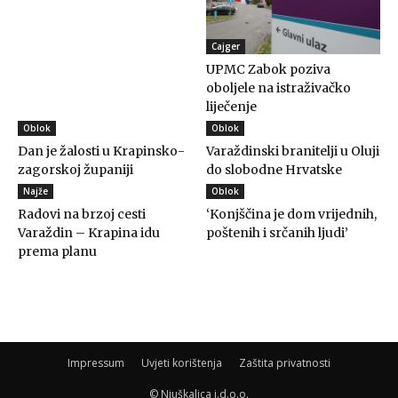
Cajger
UPMC Zabok poziva
oboljele na istraživačko
liječenje
Oblok
Oblok
Dan je žalosti u Krapinsko-
Varaždinski branitelji u Oluji
zagorskoj županiji
do slobodne Hrvatske
Najže
Oblok
Radovi na brzoj cesti
‘Konjščina je dom vrijednih,
Varaždin – Krapina idu
poštenih i srčanih ljudi’
prema planu
Impressum
Uvjeti korištenja
Zaštita privatnosti
© Njuškalica j.d.o.o.