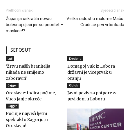
Prethodni članak
Sljedeći članak
Županija uskratila novac
Velika radost u malome Maču:
bolesnoj djeci jer su prioritet –
Gradi se prvi vrtić ikada
maskice!?
SEPOSUT
Luč
Kredenc
‘Žrtvu naših branitelja
Domagoj Vuk iz Lobora
nikada ne smijemo
državni je viceprvak u
zaboraviti’
oranju
Cajger
Oblok
Oroslavje: Indira počinje,
Javni poziv za potpore za
Vuco janje okreće
prvi dom u Loboru
Cajger
Počinje najveći ljetni
spektakl u Zagorju, u
Oroslavju!