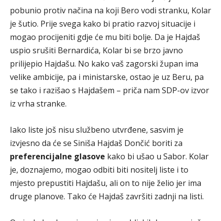
pobunio protiv načina na koji Bero vodi stranku, Kolar
je šutio. Prije svega kako bi pratio razvoj situacije i
mogao procijeniti gdje će mu biti bolje. Da je Hajdaš
uspio srušiti Bernardića, Kolar bi se brzo javno
prilijepio Hajdašu. No kako vaš zagorski župan ima
velike ambicije, pa i ministarske, ostao je uz Beru, pa
se tako i razišao s Hajdašem – priča nam SDP-ov izvor
iz vrha stranke.
Iako liste još nisu službeno utvrđene, sasvim je
izvjesno da će se Siniša Hajdaš Dončić boriti za
preferencijalne glasove
kako bi ušao u Sabor. Kolar
je, doznajemo, mogao odbiti biti nositelj liste i to
mjesto prepustiti Hajdašu, ali on to nije želio jer ima
druge planove. Tako će Hajdaš završiti zadnji na listi.