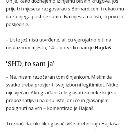
On je, kako doznajemo iz njemu bliskih krugova, još
prije tri mjeseca razgovarao s Bernardićem i rekao mu
da za njega postoje samo dva mjesta na listi, ili prvo ili
posljednje.
– Liste još nisu utvrđene, ali ću vjerojatno biti na
neulaznom mjestu, 14. – potvrdio nam je
Hajdaš
.
‘SHD, to sam ja’
– Ne, nisam razočaran tom činjenicom. Mislim da
svatko treba provjeriti svoj izborni legitimitet. Nitko
nije vječan. Ako građani žele glasati za neke koji su
prepoznatljivi i na dnu liste, oni će ih glasanjem
podignuti na vrh – komentirao je Hajdaš.
To znači da, ukoliko glasači više preferiraju Hajdaša