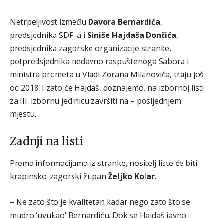
Netrpeljivost između
Davora Bernardića
,
predsjednika SDP-a i
Siniše Hajdaša Dončića
,
predsjednika zagorske organizacije stranke,
potpredsjednika nedavno raspuštenoga Sabora i
ministra prometa u Vladi Zorana Milanovića, traju još
od 2018. I zato će Hajdaš, doznajemo, na izbornoj listi
za III. izbornu jedinicu završiti na – posljednjem
mjestu.
Zadnji na listi
Prema informacijama iz stranke, nositelj liste će biti
krapinsko-zagorski župan
Željko Kolar
.
– Ne zato što je kvalitetan kadar nego zato što se
mudro ‘uvukao’ Bernardiću. Dok se Hajdaš javno