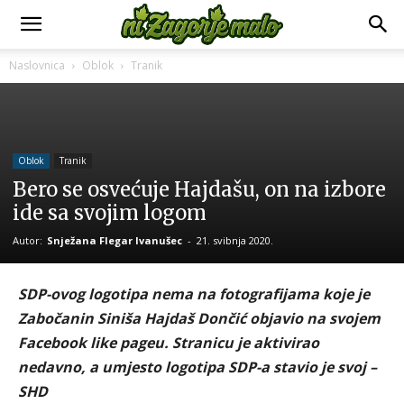
Naslovnica
Oblok
Tranik
Oblok
Tranik
Bero se osvećuje Hajdašu, on na izbore
ide sa svojim logom
Autor:
Snježana Flegar Ivanušec
-
21. svibnja 2020.
SDP-ovog logotipa nema na fotografijama koje je
Zabočanin Siniša Hajdaš Dončić objavio na svojem
Facebook like pageu. Stranicu je aktivirao
nedavno, a umjesto logotipa SDP-a stavio je svoj –
SHD