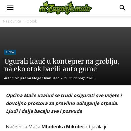
Naslovnica
Oblok
Oblok
Ugurali kauč u kontejner na groblju,
na eko otok bacili auto gume
Autor:
Snježana Flegar Ivanušec
-
19. studenoga 2020.
Općina Mače uzalud se trudi osigurati sve uvjete i
dovoljno prostora za pravilno odlaganje otpada.
Ljudi i dalje bacaju sve i posvuda
Načelnica Mača
Mladenka Mikulec
objavila je