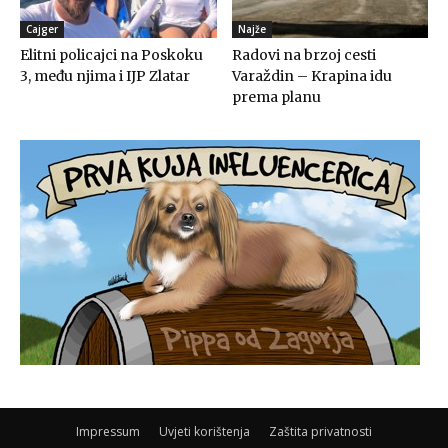
Cajger
Najže
Elitni policajci na Poskoku
Radovi na brzoj cesti
3, među njima i IJP Zlatar
Varaždin – Krapina idu
prema planu
Impressum
Uvjeti korištenja
Zaštita privatnosti