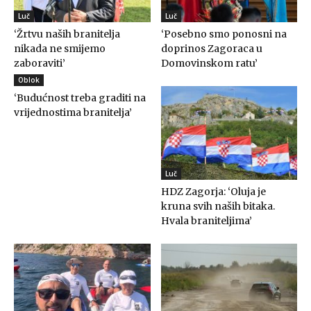
Luč
Luč
‘Žrtvu naših branitelja
‘Posebno smo ponosni na
nikada ne smijemo
doprinos Zagoraca u
zaboraviti’
Domovinskom ratu’
Oblok
‘Budućnost treba graditi na
vrijednostima branitelja’
Luč
HDZ Zagorja: ‘Oluja je
kruna svih naših bitaka.
Hvala braniteljima’