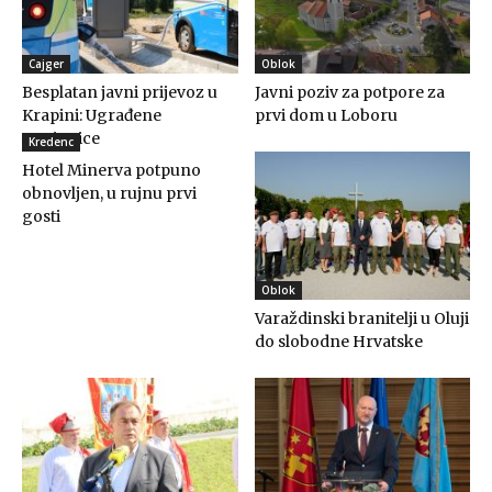
Cajger
Oblok
Besplatan javni prijevoz u
Javni poziv za potpore za
Krapini: Ugrađene
prvi dom u Loboru
punionice
Kredenc
Hotel Minerva potpuno
obnovljen, u rujnu prvi
gosti
Oblok
Varaždinski branitelji u Oluji
do slobodne Hrvatske