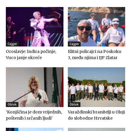
Cajger
Cajger
Oroslavje: Indira počinje,
Elitni policajci na Poskoku
Vuco janje okreće
3, među njima i IJP Zlatar
Oblok
Oblok
‘Konjščina je dom vrijednih,
Varaždinski branitelji u Oluji
poštenih i srčanih ljudi’
do slobodne Hrvatske