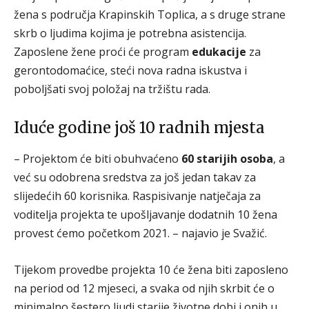
žena s područja Krapinskih Toplica, a s druge strane
skrb o ljudima kojima je potrebna asistencija.
Zaposlene žene proći će program
edukacije
za
gerontodomaćice, steći nova radna iskustva i
poboljšati svoj položaj na tržištu rada.
Iduće godine još 10 radnih mjesta
– Projektom će biti obuhvaćeno
60 starijih osoba
, a
već su odobrena sredstva za još jedan takav za
slijedećih 60 korisnika. Raspisivanje natječaja za
voditelja projekta te upošljavanje dodatnih 10 žena
provest ćemo početkom 2021. – najavio je Svažić.
Tijekom provedbe projekta 10 će žena biti zaposleno
na period od 12 mjeseci, a svaka od njih skrbit će o
minimalno šestero ljudi starije životne dobi i onih u