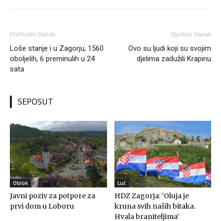
Prethodni članak
Sljedeći članak
Loše stanje i u Zagorju, 1560
Ovo su ljudi koji su svojim
oboljelih, 6 preminulih u 24
djelima zadužili Krapinu
sata
SEPOSUT
Oblok
Luč
Javni poziv za potpore za
HDZ Zagorja: ‘Oluja je
prvi dom u Loboru
kruna svih naših bitaka.
Hvala braniteljima’