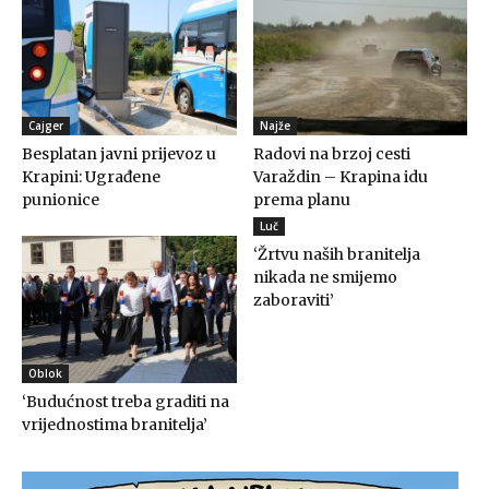
Cajger
Najže
Besplatan javni prijevoz u
Radovi na brzoj cesti
Krapini: Ugrađene
Varaždin – Krapina idu
punionice
prema planu
Luč
‘Žrtvu naših branitelja
nikada ne smijemo
zaboraviti’
Oblok
‘Budućnost treba graditi na
vrijednostima branitelja’