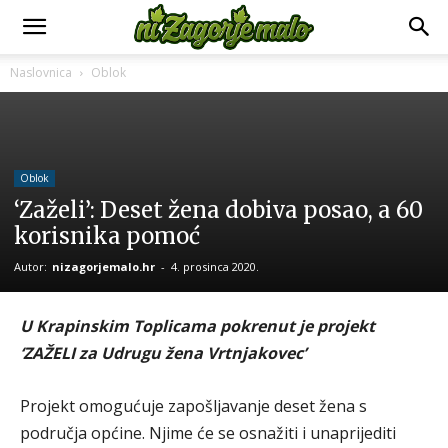
Naslovnica
Oblok
Oblok
‘Zaželi’: Deset žena dobiva posao, a 60
korisnika pomoć
Autor:
nizagorjemalo.hr
-
4. prosinca 2020.
U Krapinskim Toplicama pokrenut je projekt
‘ZAŽELI za Udrugu žena Vrtnjakovec’
Projekt omogućuje zapošljavanje deset žena s
područja općine. Njime će se osnažiti i unaprijediti