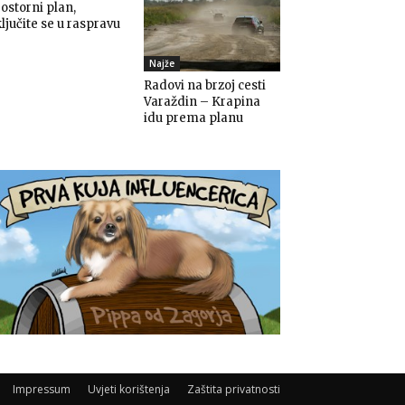
ostorni plan,
ljučite se u raspravu
Najže
Radovi na brzoj cesti
Varaždin – Krapina
idu prema planu
Impressum
Uvjeti korištenja
Zaštita privatnosti