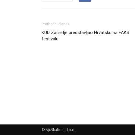
Prethodni članak
KUD Začretje predstavljao Hrvatsku na FAKS
festivalu
© Njuškalica j.d.o.o.