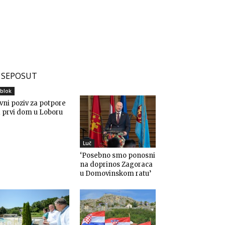
SEPOSUT
blok
vni poziv za potpore
 prvi dom u Loboru
Luč
‘Posebno smo ponosni
na doprinos Zagoraca
u Domovinskom ratu’