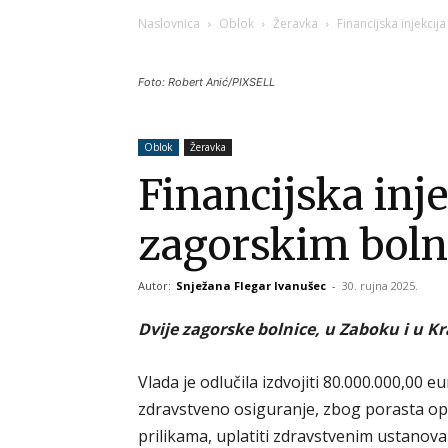
Naslovnica
Oblok
Žeravka
Financijska injekci
Foto: Robert Anić/PIXSELL
Oblok
Žeravka
Financijska inje
zagorskim bol
Autor:
Snježana Flegar Ivanušec
-
30. rujna 2025.
Dvije zagorske bolnice, u Zaboku i u K
Vlada je odlučila izdvojiti 80.000.000,00
zdravstveno osiguranje, zbog porasta o
prilikama, uplatiti zdravstvenim ustanov