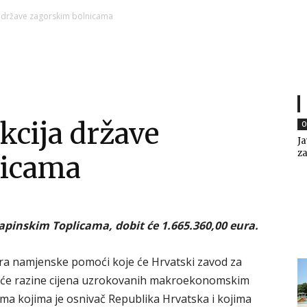
Ni
ja države zagorskim bolnicama
Zagorje
kcija države
O
Ja
za
nicama
malo
rapinskim Toplicama, dobit će 1.665.360,00 eura.
 eura namjenske pomoći koje će Hrvatski zavod za
pće razine cijena uzrokovanih makroekonomskim
ama kojima je osnivač Republika Hrvatska i kojima