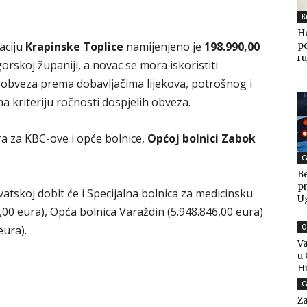
K
H
taciju
Krapinske Toplice
namijenjeno je
198.990,00
po
ru
rskoj županiji, a novac se mora iskoristiti
ih obveza prema dobavljačima lijekova, potrošnog i
kriteriju ročnosti dospjelih obveza.
a za KBC-ove i opće bolnice,
Općoj bolnici Zabok
C
Be
pr
skoj dobit će i Specijalna bolnica za medicinsku
U
2,00 eura), Opća bolnica Varaždin (5.948.846,00 eura)
O
eura).
Va
u 
H
C
Za