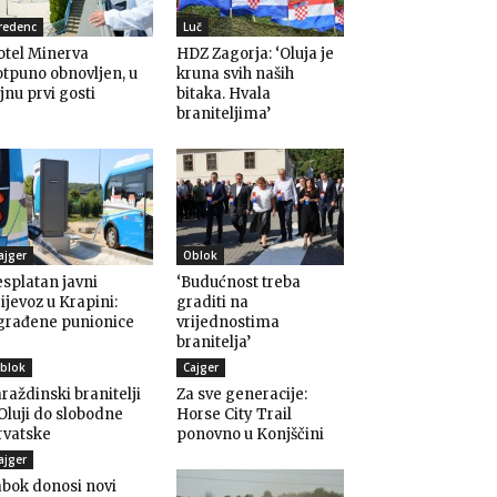
redenc
Luč
otel Minerva
HDZ Zagorja: ‘Oluja je
tpuno obnovljen, u
kruna svih naših
jnu prvi gosti
bitaka. Hvala
braniteljima’
ajger
Oblok
splatan javni
‘Budućnost treba
ijevoz u Krapini:
graditi na
građene punionice
vrijednostima
branitelja’
blok
Cajger
raždinski branitelji
Za sve generacije:
Oluji do slobodne
Horse City Trail
rvatske
ponovno u Konjščini
ajger
bok donosi novi