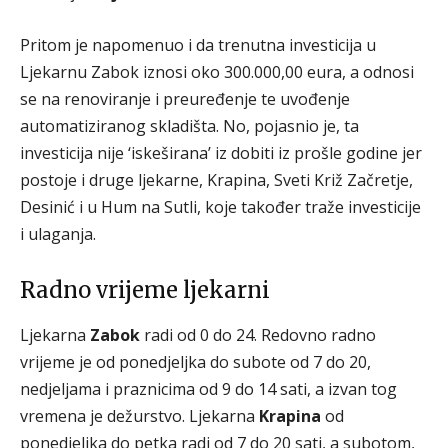
Pritom je napomenuo i da trenutna investicija u
Ljekarnu Zabok iznosi oko 300.000,00 eura, a odnosi
se na renoviranje i preuređenje te uvođenje
automatiziranog skladišta. No, pojasnio je, ta
investicija nije ‘iskeširana’ iz dobiti iz prošle godine jer
postoje i druge ljekarne, Krapina, Sveti Križ Začretje,
Desinić i u Hum na Sutli, koje također traže investicije
i ulaganja.
Radno vrijeme ljekarni
Ljekarna
Zabok
radi od 0 do 24. Redovno radno
vrijeme je od ponedjeljka do subote od 7 do 20,
nedjeljama i praznicima od 9 do 14 sati, a izvan tog
vremena je dežurstvo. Ljekarna
Krapina
od
ponedjeljka do petka radi od 7 do 20 sati, a subotom,