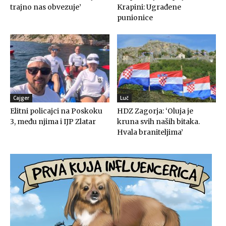
trajno nas obvezuje’
Krapini: Ugrađene
punionice
Cajger
Luč
Elitni policajci na Poskoku
HDZ Zagorja: ‘Oluja je
3, među njima i IJP Zlatar
kruna svih naših bitaka.
Hvala braniteljima’