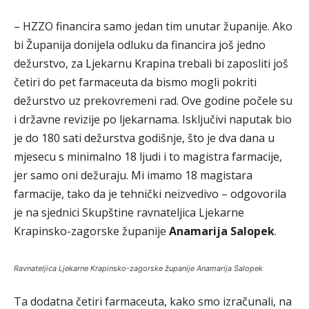
– HZZO financira samo jedan tim unutar županije. Ako
bi Županija donijela odluku da financira još jedno
dežurstvo, za Ljekarnu Krapina trebali bi zaposliti još
četiri do pet farmaceuta da bismo mogli pokriti
dežurstvo uz prekovremeni rad. Ove godine počele su
i državne revizije po ljekarnama. Isključivi naputak bio
je do 180 sati dežurstva godišnje, što je dva dana u
mjesecu s minimalno 18 ljudi i to magistra farmacije,
jer samo oni dežuraju. Mi imamo 18 magistara
farmacije, tako da je tehnički neizvedivo – odgovorila
je na sjednici Skupštine ravnateljica Ljekarne
Krapinsko-zagorske županije
Anamarija Salopek
.
Ravnateljica Ljekarne Krapinsko-zagorske županije Anamarija Salopek
Ta dodatna četiri farmaceuta, kako smo izračunali, na