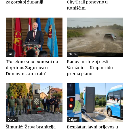
zagorskoj županiji
City Trail ponovno u
Konjščini
Luč
Najže
‘Posebno smo ponosni na
Radovi na brzoj cesti
doprinos Zagoraca u
Varaždin – Krapina idu
Domovinskom ratu’
prema planu
Oblok
Cajger
Šimunić: ‘Žrtva branitelja
Besplatan javni prijevoz u