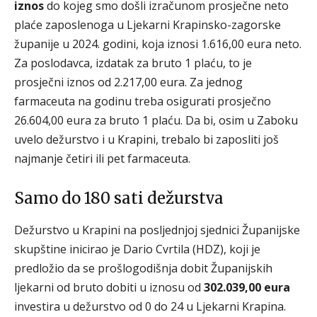
iznos
do kojeg smo došli izračunom prosječne neto
plaće zaposlenoga u Ljekarni Krapinsko-zagorske
županije u 2024. godini, koja iznosi 1.616,00 eura neto.
Za poslodavca, izdatak za bruto 1 plaću, to je
prosječni iznos od 2.217,00 eura. Za jednog
farmaceuta na godinu treba osigurati prosječno
26.604,00 eura za bruto 1 plaću. Da bi, osim u Zaboku
uvelo dežurstvo i u Krapini, trebalo bi zaposliti još
najmanje četiri ili pet farmaceuta.
Samo do 180 sati dežurstva
Dežurstvo u Krapini na posljednjoj sjednici Županijske
skupštine inicirao je Dario Cvrtila (HDZ), koji je
predložio da se prošlogodišnja dobit Županijskih
ljekarni od bruto dobiti u iznosu od
302.039,00 eura
investira u dežurstvo od 0 do 24 u Ljekarni Krapina.