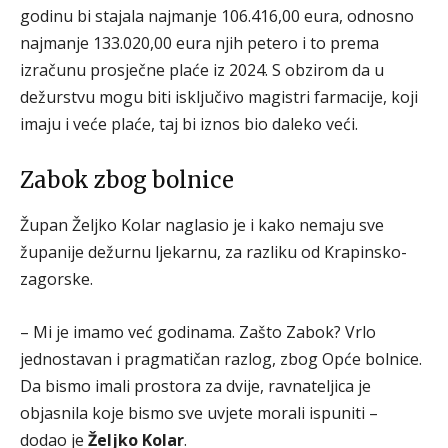
godinu bi stajala najmanje 106.416,00 eura, odnosno
najmanje 133.020,00 eura njih petero i to prema
izračunu prosječne plaće iz 2024. S obzirom da u
dežurstvu mogu biti isključivo magistri farmacije, koji
imaju i veće plaće, taj bi iznos bio daleko veći.
Zabok zbog bolnice
Župan Željko Kolar naglasio je i kako nemaju sve
županije dežurnu ljekarnu, za razliku od Krapinsko-
zagorske.
– Mi je imamo već godinama. Zašto Zabok? Vrlo
jednostavan i pragmatičan razlog, zbog Opće bolnice.
Da bismo imali prostora za dvije, ravnateljica je
objasnila koje bismo sve uvjete morali ispuniti –
dodao je
Željko Kolar
.