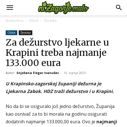
Naslovnica
Oblok
Žeravka
Oblok
Žeravka
Za dežurstvo ljekarne u
Krapini treba najmanje
133.000 eura
Autor:
Snježana Flegar Ivanušec
-
16. srpnja 2025.
U Krapinsko-zagorskoj županiji dežurna je
Ljekarna Zabok. HDZ traži dežurstvo i u Krapini.
No da bi se osiguralo još jedno dežurstvo, Županija
kao osnivač za to bi morala na godinu osigurati
dodatnih najmanje 133.000,00 eura. Ovo je
najmanji