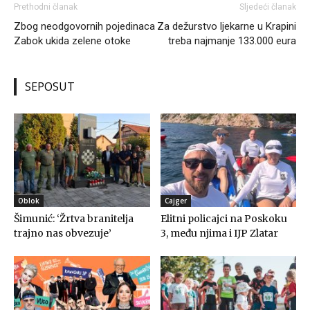
Prethodni članak
Sljedeći članak
Zbog neodgovornih pojedinaca
Za dežurstvo ljekarne u Krapini
Zabok ukida zelene otoke
treba najmanje 133.000 eura
SEPOSUT
Oblok
Cajger
Šimunić: ‘Žrtva branitelja
Elitni policajci na Poskoku
trajno nas obvezuje’
3, među njima i IJP Zlatar