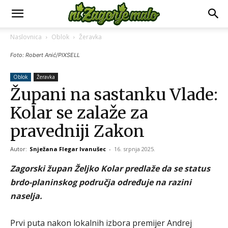
Naslovnica
Oblok
Žeravka
Foto: Robert Anić/PIXSELL
Oblok
Žeravka
Župani na sastanku Vlade:
Kolar se zalaže za
pravedniji Zakon
Autor:
Snježana Flegar Ivanušec
-
16. srpnja 2025.
Zagorski župan Željko Kolar predlaže da se status
brdo-planinskog područja određuje na razini
naselja.
Prvi puta nakon lokalnih izbora premijer Andrej