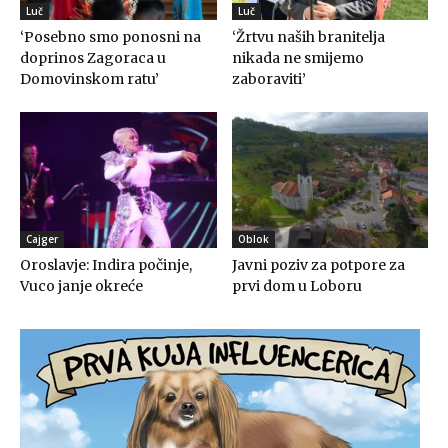
Luč
Luč
‘Posebno smo ponosni na
‘Žrtvu naših branitelja
doprinos Zagoraca u
nikada ne smijemo
Domovinskom ratu’
zaboraviti’
Cajger
Oblok
Oroslavje: Indira počinje,
Javni poziv za potpore za
Vuco janje okreće
prvi dom u Loboru