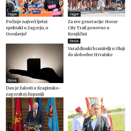
Cajger
Cajger
Počinje najveći ljetni
Za sve generacije: Horse
spektakl u Zagorju, u
City Trail ponovno u
Oroslavju!
Konjščini
Oblok
Varaždinski branitelji u Oluji
do slobodne Hrvatske
Oblok
Dan je žalosti u Krapinsko-
zagorskoj županiji