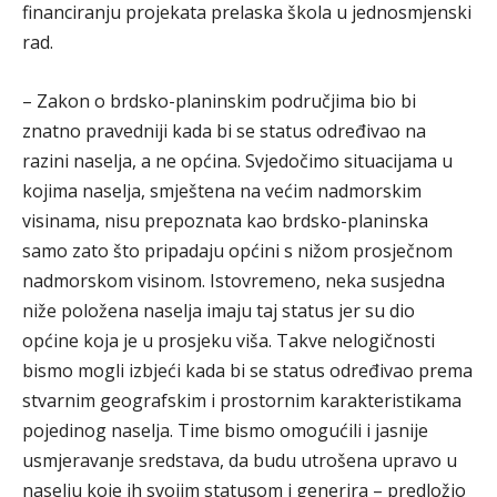
financiranju projekata prelaska škola u jednosmjenski
rad.
– Zakon o brdsko-planinskim područjima bio bi
znatno pravedniji kada bi se status određivao na
razini naselja, a ne općina. Svjedočimo situacijama u
kojima naselja, smještena na većim nadmorskim
visinama, nisu prepoznata kao brdsko-planinska
samo zato što pripadaju općini s nižom prosječnom
nadmorskom visinom. Istovremeno, neka susjedna
niže položena naselja imaju taj status jer su dio
općine koja je u prosjeku viša. Takve nelogičnosti
bismo mogli izbjeći kada bi se status određivao prema
stvarnim geografskim i prostornim karakteristikama
pojedinog naselja. Time bismo omogućili i jasnije
usmjeravanje sredstava, da budu utrošena upravo u
naselju koje ih svojim statusom i generira – predložio