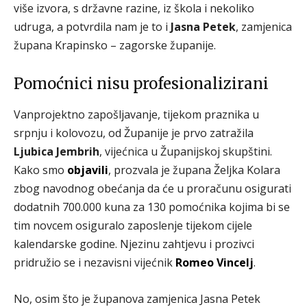
više izvora, s državne razine, iz škola i nekoliko
udruga, a potvrdila nam je to i
Jasna Petek
, zamjenica
župana Krapinsko – zagorske županije.
Pomoćnici nisu profesionalizirani
Vanprojektno zapošljavanje, tijekom praznika u
srpnju i kolovozu, od Županije je prvo zatražila
Ljubica Jembrih
, vijećnica u Županijskoj skupštini.
Kako smo
objavili
, prozvala je župana Željka Kolara
zbog navodnog obećanja da će u proračunu osigurati
dodatnih 700.000 kuna za 130 pomoćnika kojima bi se
tim novcem osiguralo zaposlenje tijekom cijele
kalendarske godine. Njezinu zahtjevu i prozivci
pridružio se i nezavisni vijećnik
Romeo Vincelj
.
No, osim što je županova zamjenica Jasna Petek