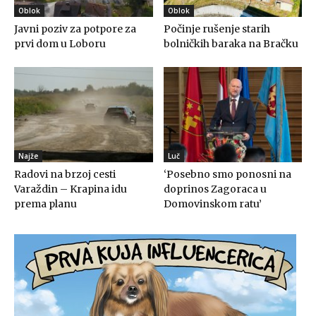
Oblok
Oblok
Javni poziv za potpore za
Počinje rušenje starih
prvi dom u Loboru
bolničkih baraka na Bračku
Najže
Luč
Radovi na brzoj cesti
‘Posebno smo ponosni na
Varaždin – Krapina idu
doprinos Zagoraca u
prema planu
Domovinskom ratu’