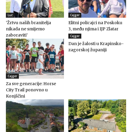
Luč
Cajger
‘Žrtvu naših branitelja
Elitni policajci na Poskoku
nikada ne smijemo
3, među njima i IJP Zlatar
zaboraviti’
Cajger
Dan je žalosti u Krapinsko-
zagorskoj županiji
Cajger
Za sve generacije: Horse
City Trail ponovno u
Konjščini