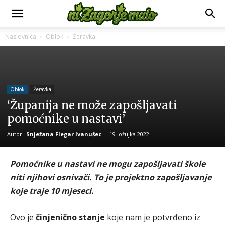
Naslovnica
Oblok
Žeravka
Oblok
Žeravka
‘Županija ne može zapošljavati
pomoćnike u nastavi’
Autor:
Snježana Flegar Ivanušec
-
19. ožujka 2022.
Pomoćnike u nastavi ne mogu zapošljavati škole
niti njihovi osnivači. To je projektno zapošljavanje
koje traje 10 mjeseci.
Ovo je
činjenično stanje
koje nam je potvrđeno iz