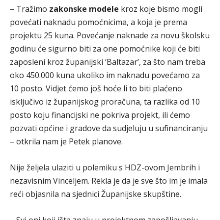
– Tražimo
zakonske modele
kroz koje bismo mogli
povećati naknadu pomoćnicima, a koja je prema
projektu 25 kuna. Povećanje naknade za novu školsku
godinu će sigurno biti za one pomoćnike koji će biti
zaposleni kroz županijski ‘Baltazar’, za što nam treba
oko 450.000 kuna ukoliko im naknadu povećamo za
10 posto. Vidjet ćemo još hoće li to biti plaćeno
isključivo iz županijskog proračuna, ta razlika od 10
posto koju financijski ne pokriva projekt, ili ćemo
pozvati općine i gradove da sudjeluju u sufinanciranju
– otkrila nam je Petek planove.
Nije željela ulaziti u polemiku s HDZ-ovom Jembrih i
nezavisnim Vinceljem. Rekla je da je sve što im je imala
reći objasnila na sjednici Županijske skupštine.