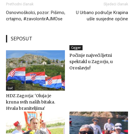
Prethodni članak
Sljedeći članak
Osnovnoškolci, pozor: Pišimo,
U Urbano područje Krapina
crtajmo, #zavolontirAJMOse
ušle susjedne općine
SEPOSUT
Cajger
Počinje najveći ljetni
spektakl u Zagorju, u
Oroslavju!
Luč
HDZ Zagorja: ‘Oluja je
kruna svih naših bitaka.
Hvala braniteljima’