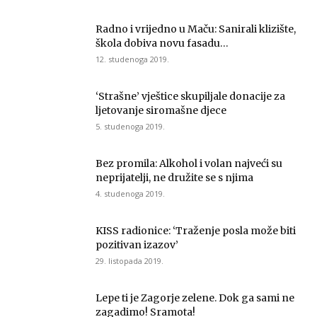
Radno i vrijedno u Maču: Sanirali klizište,
škola dobiva novu fasadu…
12. studenoga 2019.
‘Strašne’ vještice skupiljale donacije za
ljetovanje siromašne djece
5. studenoga 2019.
Bez promila: Alkohol i volan najveći su
neprijatelji, ne družite se s njima
4. studenoga 2019.
KISS radionice: ‘Traženje posla može biti
pozitivan izazov’
29. listopada 2019.
Lepe ti je Zagorje zelene. Dok ga sami ne
zagadimo! Sramota!