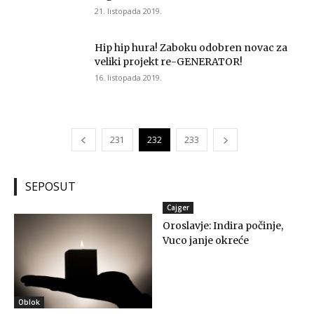
21. listopada 2019.
Hip hip hura! Zaboku odobren novac za
veliki projekt re-GENERATOR!
16. listopada 2019.
231
232
233
SEPOSUT
Cajger
Oroslavje: Indira počinje,
Vuco janje okreće
Oblok