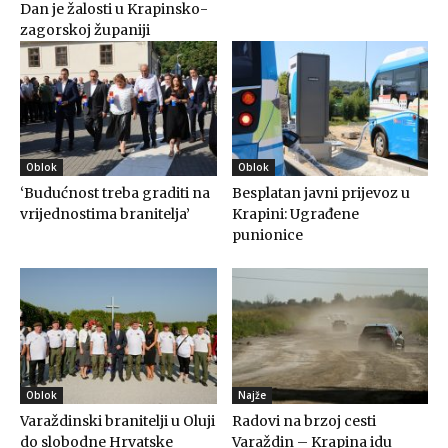
Dan je žalosti u Krapinsko-
zagorskoj županiji
Oblok
Oblok
‘Budućnost treba graditi na
Besplatan javni prijevoz u
vrijednostima branitelja’
Krapini: Ugrađene
punionice
Oblok
Najže
Varaždinski branitelji u Oluji
Radovi na brzoj cesti
do slobodne Hrvatske
Varaždin – Krapina idu