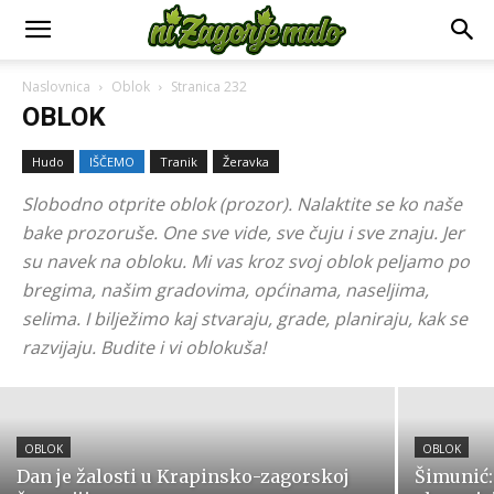
Naslovnica
Oblok
Stranica 232
OBLOK
Hudo
IŠČEMO
Tranik
Žeravka
Slobodno otprite oblok (prozor). Nalaktite se ko naše
bake prozoruše. One sve vide, sve čuju i sve znaju. Jer
su navek na obloku. Mi vas kroz svoj oblok peljamo po
OBLOK
Zabok donosi novi Prostorni plan,
bregima, našim gradovima, općinama, naseljima,
selima. I bilježimo kaj stvaraju, grade, planiraju, kak se
uključite se u raspravu
razvijaju. Budite i vi oblokuša!
6. kolovoza 2026.
OBLOK
OBLOK
Dan je žalosti u Krapinsko-zagorskoj
Šimunić: 