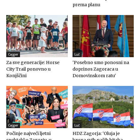
prema planu
Cajger
Luč
Za sve generacije: Horse
‘Posebno smo ponosni na
City Trail ponovno u
doprinos Zagoraca u
Konjščini
Domovinskom ratu’
Cajger
Luč
Počinje najveći ljetni
HDZ Zagorja: ‘Oluja je