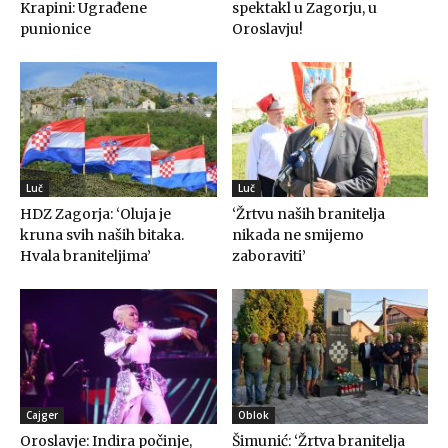
Krapini: Ugrađene
spektakl u Zagorju, u
punionice
Oroslavju!
Luč
Luč
HDZ Zagorja: ‘Oluja je
‘Žrtvu naših branitelja
kruna svih naših bitaka.
nikada ne smijemo
Hvala braniteljima’
zaboraviti’
Cajger
Oblok
Oroslavje: Indira počinje,
Šimunić: ‘Žrtva branitelja