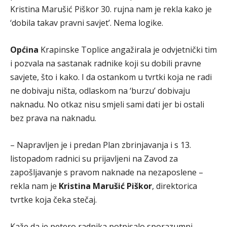
Kristina Marušić Piškor 30. rujna nam je rekla kako je
‘dobila takav pravni savjet’. Nema logike.
Općina
Krapinske Toplice angažirala je odvjetnički tim
i pozvala na sastanak radnike koji su dobili pravne
savjete, što i kako. I da ostankom u tvrtki koja ne radi
ne dobivaju ništa, odlaskom na ‘burzu’ dobivaju
naknadu. No otkaz nisu smjeli sami dati jer bi ostali
bez prava na naknadu.
– Napravljen je i predan Plan zbrinjavanja i s 13.
listopadom radnici su prijavljeni na Zavod za
zapošljavanje s pravom naknade na nezaposlene –
rekla nam je
Kristina Marušić Piškor
, direktorica
tvrtke koja čeka stečaj.
Kaže da je petero radnika potpisalo sporazumni