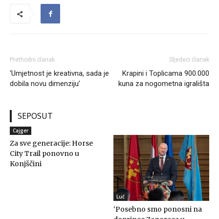
Prethodni članak
Sljedeći članak
‘Umjetnost je kreativna, sada je
Krapini i Toplicama 900.000
dobila novu dimenziju’
kuna za nogometna igrališta
SEPOSUT
Cajger
Za sve generacije: Horse
City Trail ponovno u
Konjščini
Luč
‘Posebno smo ponosni na