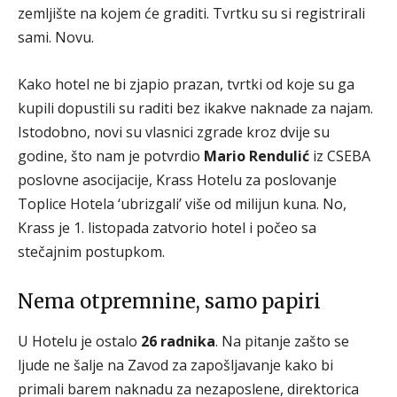
zemljište na kojem će graditi. Tvrtku su si registrirali
sami. Novu.
Kako hotel ne bi zjapio prazan, tvrtki od koje su ga
kupili dopustili su raditi bez ikakve naknade za najam.
Istodobno, novi su vlasnici zgrade kroz dvije su
godine, što nam je potvrdio
Mario Rendulić
iz CSEBA
poslovne asocijacije, Krass Hotelu za poslovanje
Toplice Hotela ‘ubrizgali’ više od milijun kuna. No,
Krass je 1. listopada zatvorio hotel i počeo sa
stečajnim postupkom.
Nema otpremnine, samo papiri
U Hotelu je ostalo
26 radnika
. Na pitanje zašto se
ljude ne šalje na Zavod za zapošljavanje kako bi
primali barem naknadu za nezaposlene, direktorica