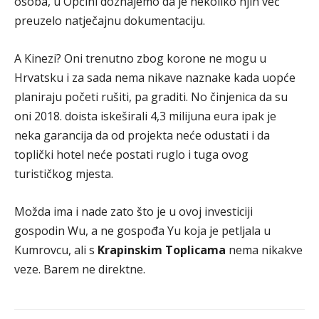
osoba, u Općini doznajemo da je nekoliko njih već
preuzelo natječajnu dokumentaciju.
A Kinezi? Oni trenutno zbog korone ne mogu u
Hrvatsku i za sada nema nikave naznake kada uopće
planiraju početi rušiti, pa graditi. No činjenica da su
oni 2018. doista iskeširali 4,3 milijuna eura ipak je
neka garancija da od projekta neće odustati i da
toplički hotel neće postati ruglo i tuga ovog
turističkog mjesta.
Možda ima i nade zato što je u ovoj investiciji
gospodin Wu, a ne gospođa Yu koja je petljala u
Kumrovcu, ali s
Krapinskim Toplicama
nema nikakve
veze. Barem ne direktne.