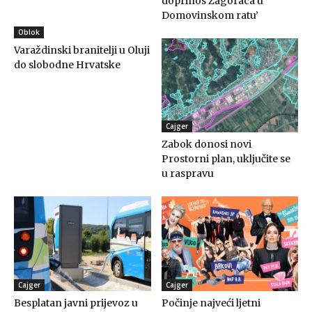
doprinos Zagoraca u
Domovinskom ratu’
Oblok
Varaždinski branitelji u Oluji
do slobodne Hrvatske
Cajger
Zabok donosi novi
Prostorni plan, uključite se
u raspravu
Cajger
Cajger
Besplatan javni prijevoz u
Počinje najveći ljetni