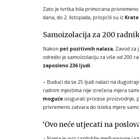
Zato je tvrtka bila primorana privremeno 
dana, do 2. listopada, priopćili su iz
Krate
Samoizolacija za 200 radni
Nakon
pet pozitivnih nalaza
, Zavod za
odredio je samoizolaciju za više od 200 r
zaposleno 236 ljudi
.
– Budući da se 25 ljudi nalazi na dugotra
radnim mjestima nije izrečena mjera samo
moguće
osigurati procese proizvodnje, p
privremeno zatvara do isteka mjere samoiz
‘Ovo neće utjecati na poslov
– Nama je ovo razdoblje međusezone i s