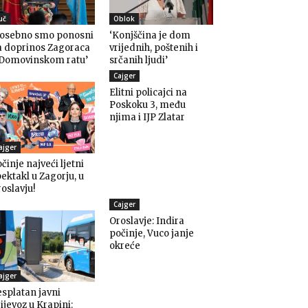
uč
Oblok
Posebno smo ponosni
‘Konjščina je dom
a doprinos Zagoraca
vrijednih, poštenih i
 Domovinskom ratu’
srčanih ljudi’
Cajger
Elitni policajci na
Poskoku 3, među
njima i IJP Zlatar
ajger
činje najveći ljetni
ektakl u Zagorju, u
oslavju!
Cajger
Oroslavje: Indira
počinje, Vuco janje
okreće
ajger
splatan javni
ijevoz u Krapini: