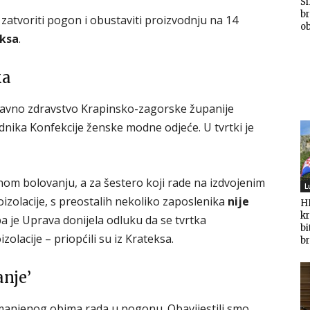
Ši
br
zatvoriti pogon i obustaviti proizvodnju na 14
ob
ksa
.
ka
 javno zdravstvo Krapinsko-zagorske županije
adnika Konfekcije ženske modne odjeće. U tvrtki je
jnom bolovanju, a za šestero koji rade na izdvojenim
L
izolacije, s preostalih nekoliko zaposlenika
nije
HD
kr
a je Uprava donijela odluku da se tvrtka
bi
olacije – priopćili su iz Krateksa.
br
anje’
manjenog obima rada u pogonu. Obavijestili smo