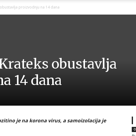
Ni
obustavlja proizvodnju na 14 dana
Zagorje
Krateks obustavlja
na 14 dana
malo
itino je na korona virus, a samoizolacija je
O