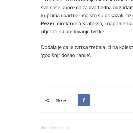
sve naše kupce da za dva tjedna odgađam
kupcima i partnerima što su pokazali razum
Pezer
, direktorica Krateksa, i napomenul
utjecati na poslovanje tvrtke.
Dodala je da je tvrtka trebala ići na kolekt
‘godišnji’ došao ranije’.
Share
Prethodni članak