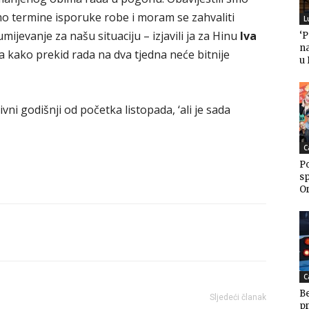
o termine isporuke robe i moram se zahvaliti
L
ijevanje za našu situaciju – izjavili ja za Hinu
Iva
‘
n
a kako prekid rada na dva tjedna neće bitnije
u
ivni godišnji od početka listopada, ‘ali je sada
C
Po
sp
Or
C
Be
Sljedeći članak
pr