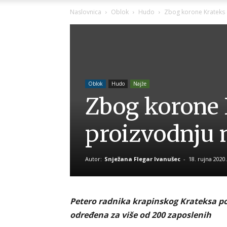
Naslovnica
Oblok
Hudo
Zbog korone Krateks 
Oblok
Hudo
Najže
Zbog korone 
proizvodnju 
Autor:
Snježana Flegar Ivanušec
-
18. rujna 2020.
Petero radnika krapinskog Krateksa poz
određena za više od 200 zaposlenih