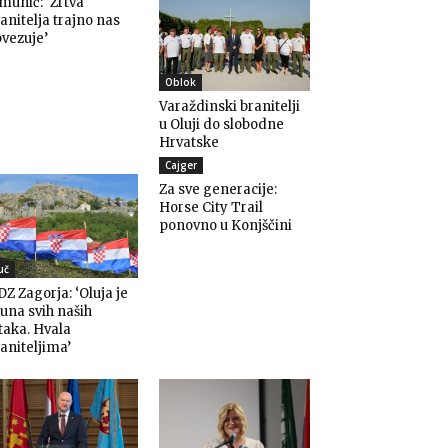
munić: ‘Žrtva
anitelja trajno nas
vezuje’
Oblok
Varaždinski branitelji
u Oluji do slobodne
Hrvatske
Cajger
Za sve generacije:
Horse City Trail
ponovno u Konjščini
uč
Z Zagorja: ‘Oluja je
una svih naših
taka. Hvala
aniteljima’