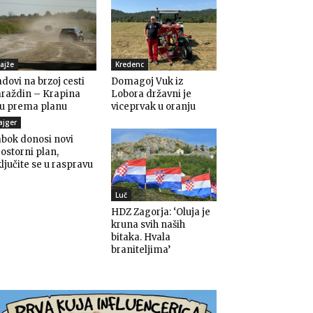
ajže
Kredenc
dovi na brzoj cesti
Domagoj Vuk iz
araždin – Krapina
Lobora državni je
du prema planu
viceprvak u oranju
ajger
bok donosi novi
ostorni plan,
ljučite se u raspravu
Luč
HDZ Zagorja: ‘Oluja je
kruna svih naših
bitaka. Hvala
braniteljima’