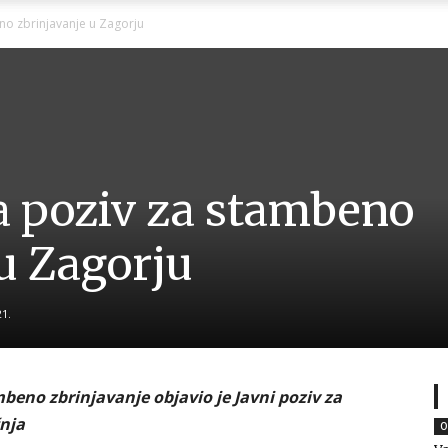
Ni
eno zbrinjavanje u Zagorju
Zagorje
na poziv za stambeno
u Zagorju
malo
21.
mbeno zbrinjavanje objavio je Javni poziv za
čnja
O