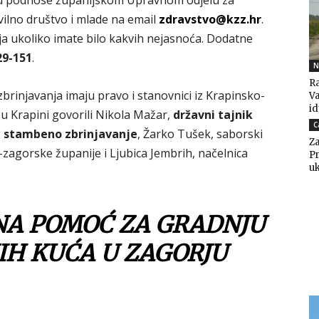
avu podnose županijskom Upravnom odjelu za
civilno društvo i mlade na email
zdravstvo@kzz.hr
.
ja ukoliko imate bilo kakvih nejasnoća. Dodatne
29-151
.
N
Ra
brinjavanja imaju pravo i stanovnici iz Krapinsko-
V
i
u Krapini govorili Nikola Mažar,
državni tajnik
C
i stambeno zbrinjavanje
, Žarko Tušek, saborski
Za
zagorske županije i Ljubica Jembrih, načelnica
Pr
uk
NA POMOĆ ZA GRADNJU
IH KUĆA U ZAGORJU