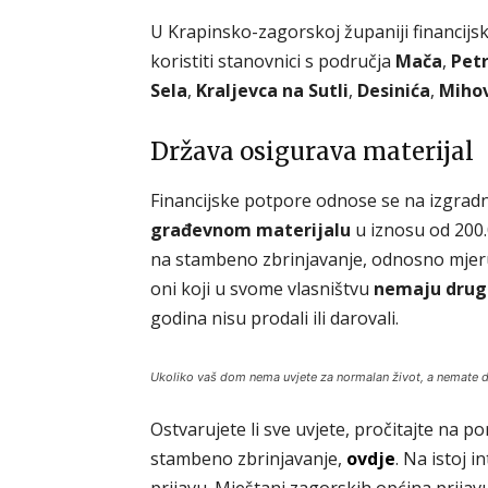
U Krapinsko-zagorskoj županiji financij
koristiti stanovnici s područja
Mača
,
Pet
Sela
,
Kraljevca na Sutli
,
Desinića
,
Mihov
Država osigurava materijal
Financijske potpore odnose se na izgrad
građevnom materijalu
u iznosu od 200.
na stambeno zbrinjavanje, odnosno mjer
oni koji u svome vlasništvu
nemaju drugu
godina nisu prodali ili darovali.
Ukoliko vaš dom nema uvjete za normalan život, a nemate drug
Ostvarujete li sve uvjete, pročitajte na 
stambeno zbrinjavanje,
ovdje
. Na istoj 