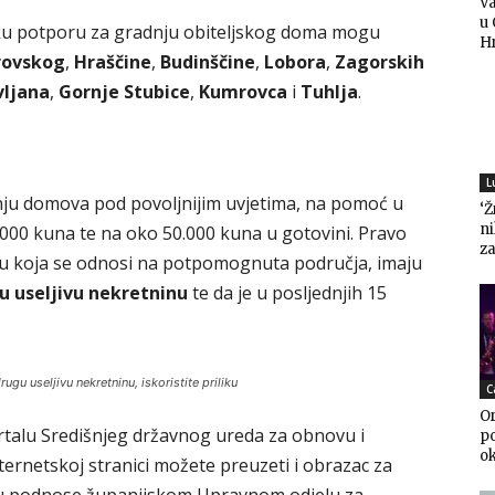
Va
u 
sku potporu za gradnju obiteljskog doma mogu
H
rovskog
,
Hraščine
,
Budinščine
,
Lobora
,
Zagorskih
ljana
,
Gornje Stubice
,
Kumrovca
i
Tuhlja
.
L
nju domova pod povoljnijim uvjetima, na pomoć u
‘Ž
n
000 kuna te na oko 50.000 kuna u gotovini. Pravo
za
u koja se odnosi na potpomognuta područja, imaju
 useljivu nekretninu
te da je u posljednjih 15
u useljivu nekretninu, iskoristite priliku
C
Or
portalu Središnjeg državnog ureda za obnovu i
po
o
internetskoj stranici možete preuzeti i obrazac za