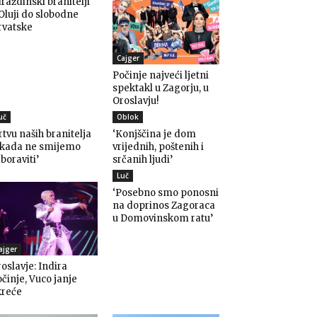
raždinski branitelji
Oluji do slobodne
rvatske
Cajger
Počinje najveći ljetni
spektakl u Zagorju, u
Oroslavju!
uč
Oblok
rtvu naših branitelja
‘Konjščina je dom
ikada ne smijemo
vrijednih, poštenih i
boraviti’
srčanih ljudi’
Luč
‘Posebno smo ponosni
na doprinos Zagoraca
u Domovinskom ratu’
ajger
oslavje: Indira
činje, Vuco janje
kreće