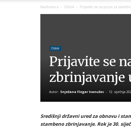
Naslovnica
Oblok
Prijavite se na poziv za stamb
Oblok
Prijavite se 
zbrinjavanje 
Autor:
Snježana Flegar Ivanušec
-
12. siječnja 20
Središnji državni ured za obnovu i sta
stambeno zbrinjavanje. Rok je 30. sije