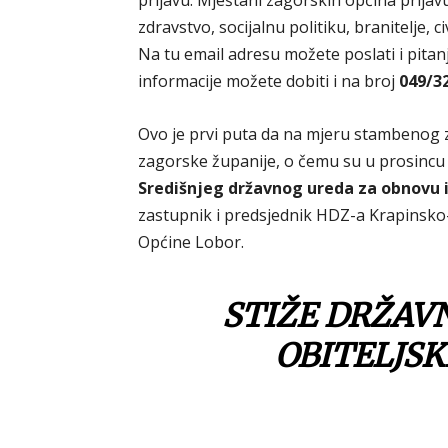
prijavu. Mještani zagorskih općina prij
zdravstvo, socijalnu politiku, branitelje, 
Na tu email adresu možete poslati i pitan
informacije možete dobiti i na broj
049/3
Ovo je prvi puta da na mjeru stambenog z
zagorske županije, o čemu su u prosincu 
Središnjeg državnog ureda za obnovu 
zastupnik i predsjednik HDZ-a Krapinsko-
Općine Lobor.
STIŽE DRŽAV
OBITELJSK