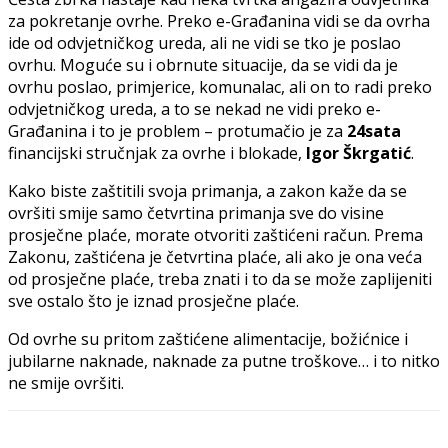
za pokretanje ovrhe. Preko e-Građanina vidi se da ovrha
ide od odvjetničkog ureda, ali ne vidi se tko je poslao
ovrhu. Moguće su i obrnute situacije, da se vidi da je
ovrhu poslao, primjerice, komunalac, ali on to radi preko
odvjetničkog ureda, a to se nekad ne vidi preko e-
Građanina i to je problem – protumačio je za
24sata
financijski stručnjak za ovrhe i blokade,
Igor Škrgatić
.
Kako biste zaštitili svoja primanja, a zakon kaže da se
ovršiti smije samo četvrtina primanja sve do visine
prosječne plaće, morate otvoriti zaštićeni račun. Prema
Zakonu, zaštićena je četvrtina plaće, ali ako je ona veća
od prosječne plaće, treba znati i to da se može zaplijeniti
sve ostalo što je iznad prosječne plaće.
Od ovrhe su pritom zaštićene alimentacije, božićnice i
jubilarne naknade, naknade za putne troškove… i to nitko
ne smije ovršiti.