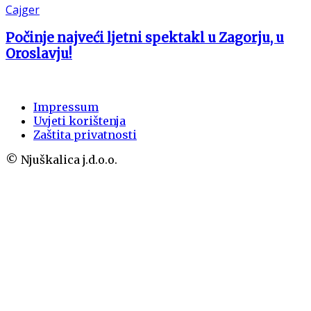
Cajger
Počinje najveći ljetni spektakl u Zagorju, u
Oroslavju!
Impressum
Uvjeti korištenja
Zaštita privatnosti
© Njuškalica j.d.o.o.