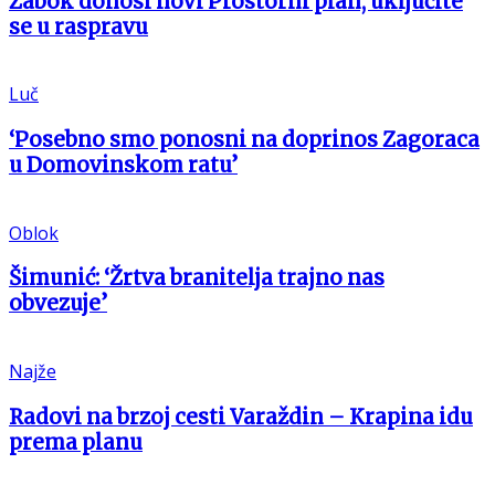
Zabok donosi novi Prostorni plan, uključite
se u raspravu
Luč
‘Posebno smo ponosni na doprinos Zagoraca
u Domovinskom ratu’
Oblok
Šimunić: ‘Žrtva branitelja trajno nas
obvezuje’
Najže
Radovi na brzoj cesti Varaždin – Krapina idu
prema planu