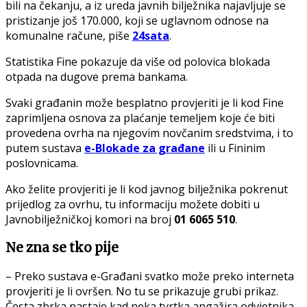
bili na čekanju, a iz ureda javnih bilježnika najavljuje se
pristizanje još 170.000, koji se uglavnom odnose na
komunalne račune, piše
24sata
.
Statistika Fine pokazuje da više od polovica blokada
otpada na dugove prema bankama.
Svaki građanin može besplatno provjeriti je li kod Fine
zaprimljena osnova za plaćanje temeljem koje će biti
provedena ovrha na njegovim novčanim sredstvima, i to
putem sustava
e-Blokade za građane
ili u Fininim
poslovnicama.
Ako želite provjeriti je li kod javnog bilježnika pokrenut
prijedlog za ovrhu, tu informaciju možete dobiti u
Javnobilježničkoj komori na broj
01 6065 510
.
Ne zna se tko pije
– Preko sustava e-Građani svatko može preko interneta
provjeriti je li ovršen. No tu se prikazuje grubi prikaz.
Česta zbrka nastaje kad neka tvrtka angažira odvjetnika