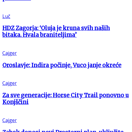
Luč
HDZ Zagorja: ‘Oluja je kruna svih naših
bitaka. Hvala braniteljima’
Cajger
Oroslavje: Indira počinje, Vuco janje okreće
Cajger
Za sve generacije: Horse City Trail ponovno u
Konjščini
Cajger