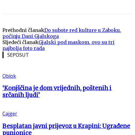
Prethodni članak
Do subote red kulture u Zaboku,
počinju Dani Gjalskoga
Sljedeći članak
Gjalski pod maskom, ovo su tri
najbolja foto rada
SEPOSUT
Oblok
‘Konjščina je dom vrijednih, poštenih i
srčanih ljudi’
Cajger
Besplatan javni prijevoz u Krapini: Ugrađene
punionice