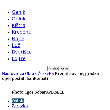
Ganjk
Oblok
Kištra
Kredenc
Najže
Luč
Dvorišče
Lojtre
Naslovnica
Oblok
Žeravka
Krenule ovrhe, građani
opet postali bankomati
Photo: Igor Šoban/PIXSELL
Oblok
Žeravka