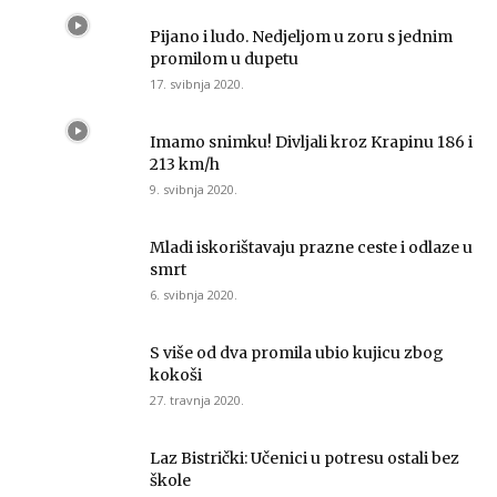
Pijano i ludo. Nedjeljom u zoru s jednim
promilom u dupetu
17. svibnja 2020.
Imamo snimku! Divljali kroz Krapinu 186 i
213 km/h
9. svibnja 2020.
Mladi iskorištavaju prazne ceste i odlaze u
smrt
6. svibnja 2020.
S više od dva promila ubio kujicu zbog
kokoši
27. travnja 2020.
Laz Bistrički: Učenici u potresu ostali bez
škole