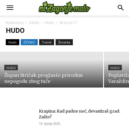
HUDO
Naslovnica
Oblok
Hudo
Stranica 17
Grad Krapina moli vlasnike
HUDO
zapuštenih grobova da ih urede
Hudo
IŠČEMO
Tranik
Žeravka
9. srpnja 2026.
HUDO
HUDO
Župan Stričak proglasio prirodnu
Poplavil
nepogodu zbog tuče
Varaždin
Krapina: Kad padne noć, devastiraš grad.
Zašto?
16. lipnja 2020.