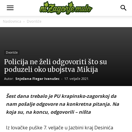
Naslovnica
Dvorišče
Dvorišče
Policija ne želi odgovoriti što su
poduzeli oko ubojstva Mikija
Autor:
Snježana Flegar Ivanušec
-
17. veljače 2021.
Šest dana trebalo je PU krapinsko-zagorskoj da
nam pošalje odgovore na konkretna pitanja. Na
koja su, na koncu, odgovorili – ništa
Iz lovačke puške 7. veljače u Jazbini kraj Desinića