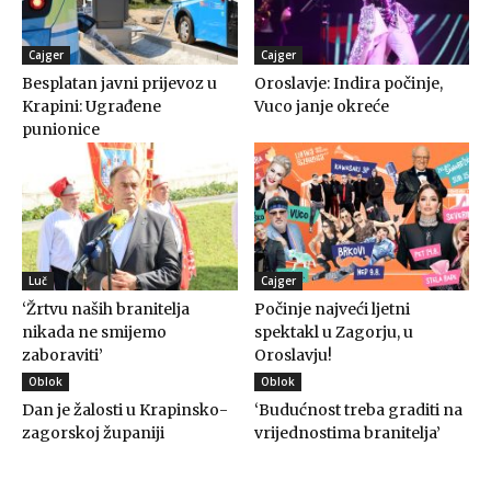
Cajger
Cajger
Besplatan javni prijevoz u
Oroslavje: Indira počinje,
Krapini: Ugrađene
Vuco janje okreće
punionice
Luč
Cajger
‘Žrtvu naših branitelja
Počinje najveći ljetni
nikada ne smijemo
spektakl u Zagorju, u
zaboraviti’
Oroslavju!
Oblok
Oblok
Dan je žalosti u Krapinsko-
‘Budućnost treba graditi na
zagorskoj županiji
vrijednostima branitelja’