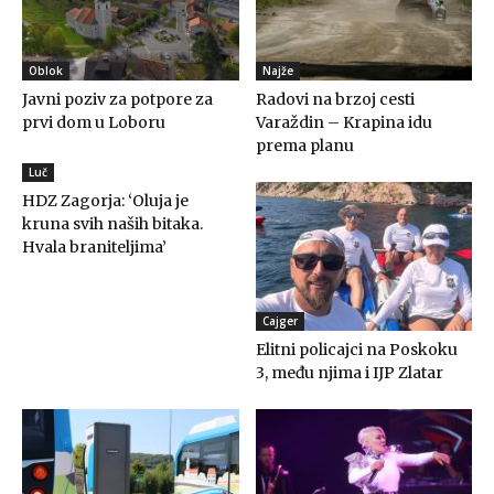
Oblok
Najže
Javni poziv za potpore za
Radovi na brzoj cesti
prvi dom u Loboru
Varaždin – Krapina idu
prema planu
Luč
HDZ Zagorja: ‘Oluja je
kruna svih naših bitaka.
Hvala braniteljima’
Cajger
Elitni policajci na Poskoku
3, među njima i IJP Zlatar