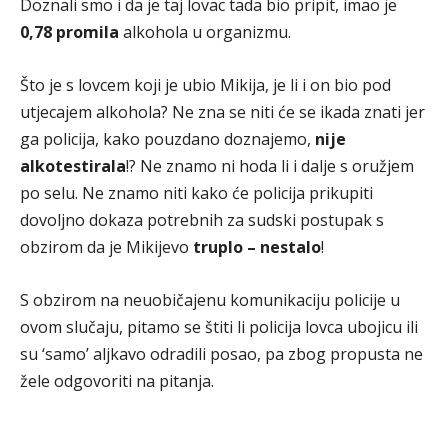
Doznali smo i da je taj lovac tada bio pripit, imao je
0,78 promila
alkohola u organizmu.
Što je s lovcem koji je ubio Mikija, je li i on bio pod
utjecajem alkohola? Ne zna se niti će se ikada znati jer
ga policija, kako pouzdano doznajemo,
nije
alkotestirala
!? Ne znamo ni hoda li i dalje s oružjem
po selu. Ne znamo niti kako će policija prikupiti
dovoljno dokaza potrebnih za sudski postupak s
obzirom da je Mikijevo
truplo – nestalo
!
S obzirom na neuobičajenu komunikaciju policije u
ovom slučaju, pitamo se štiti li policija lovca ubojicu ili
su ‘samo’ aljkavo odradili posao, pa zbog propusta ne
žele odgovoriti na pitanja.