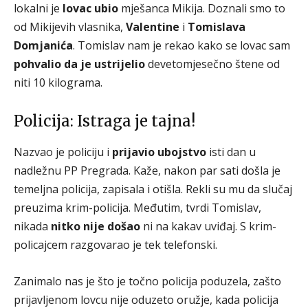
lokalni je
lovac ubio
mješanca Mikija. Doznali smo to
od Mikijevih vlasnika,
Valentine
i
Tomislava
Domjanića
. Tomislav nam je rekao kako se lovac sam
pohvalio da je ustrijelio
devetomjesečno štene od
niti 10 kilograma.
Policija: Istraga je tajna!
Nazvao je policiju i
prijavio ubojstvo
isti dan u
nadležnu PP Pregrada. Kaže, nakon par sati došla je
temeljna policija, zapisala i otišla. Rekli su mu da slučaj
preuzima krim-policija. Međutim, tvrdi Tomislav,
nikada
nitko nije došao
ni na kakav uviđaj. S krim-
policajcem razgovarao je tek telefonski.
Zanimalo nas je što je točno policija poduzela, zašto
prijavljenom lovcu nije oduzeto oružje, kada policija